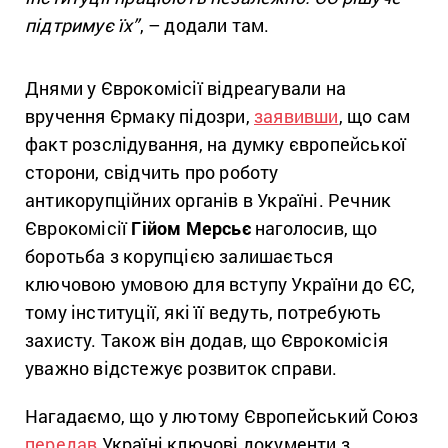
підтримує їх”
, – додали там.
Днями у Єврокомісії відреагували на
вручення Єрмаку підозри,
заявивши
, що сам
факт розслідування, на думку європейської
сторони, свідчить про роботу
антикорупційних органів в Україні. Речник
Єврокомісії
Гійом Мерсьє
наголосив, що
боротьба з корупцією залишається
ключовою умовою для вступу України до ЄС,
тому інституції, які її ведуть, потребують
захисту. Також він додав, що Єврокомісія
уважно відстежує розвиток справи.
Нагадаємо, що у лютому Європейський Союз
передав
Україні ключові документи з