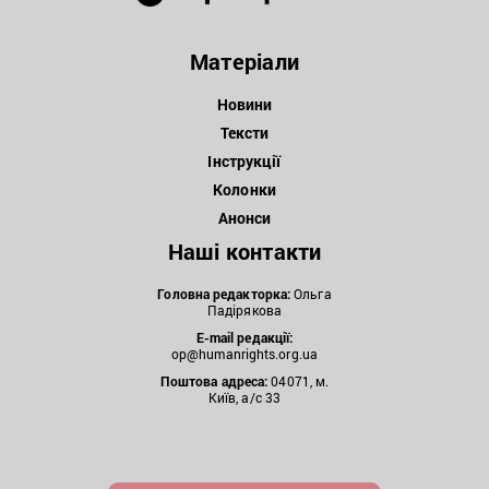
Матеріали
Новини
Тексти
Інструкції
Колонки
Анонси
Наші контакти
Головна редакторка:
Ольга
Падірякова
E-mail редакції:
op@humanrights.org.ua
Поштова
адреса:
04071, м.
Київ, а/с 33