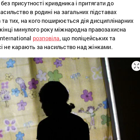
без присутності кривдника і притягати до
насильство в родині на загальних підставах
та тих, на кого поширюється дія дисциплінарних
икінці минулого року міжнародна правозахисна
nternational
розповіла
, що поліцейських та
сі не карають за насильство над жінками.