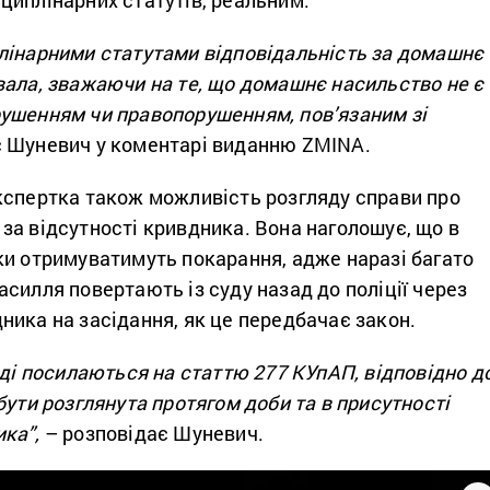
циплінарних статутів, реальним.
лінарними статутами відповідальність за домашнє
вала, зважаючи на те, що домашнє насильство не є
ушенням чи правопорушенням, пов’язаним зі
 Шуневич у коментарі виданню ZMINA.
кспертка також можливість розгляду справи про
за відсутності кривдника. Вона наголошує, що в
ки отримуватимуть покарання, адже наразі багато
силля повертають із суду назад до поліції через
ника на засідання, як це передбачає закон.
дді посилаються на статтю 277 КУпАП, відповідно д
бути розглянута протягом доби та в присутності
ка”,
– розповідає Шуневич.