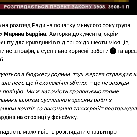
на розгляд Ради на початку минулого року група
их
Марина Бардіна
. Авторки документа, окрім
ешту для кривдників від трьох до шести місяців,
и не штрафи, а суспільно корисні роботи
та аре
і
б.
уються з бюджету родини, тоді жертва страждає н
 але несе ще й економічні збитки – це не завжди
в поліцію. Ми ж натомість пропонуємо пряме
шника шляхом суспільно корисних робіт з
нням коштів за виконання таких робіт постраждал
рдіна на сторінці у фейсбуку.
надасть можливість розглядати справи про