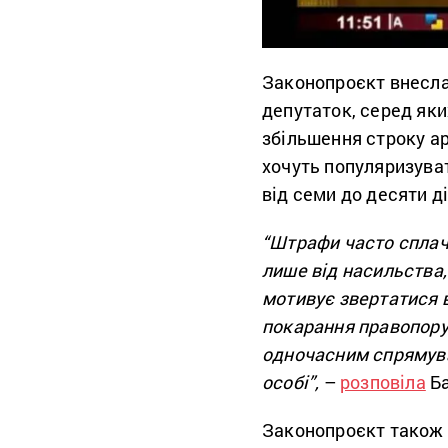
Законопроєкт внесла 
депутаток, серед як
збільшення строку ар
хочуть популяризуват
від семи до десяти ді
“Штрафи часто сплач
лише від насильства,
мотивує звертатися 
покарання правопору
одночасним спрямува
особі”,
–
розповіла
Ба
Законопроєкт також 