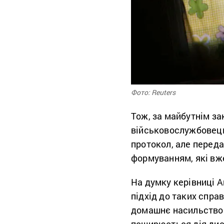
Фото: Reuters
Тож, за майбутнім з
військовослужбовець
протокол, але перед
формуванням, які вже
На думку керівниці 
підхід до таких спра
домашнє насильство 