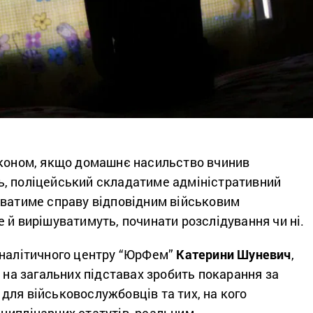
аконом, якщо домашнє насильство вчинив
, поліцейський складатиме адміністративний
аватиме справу відповідним військовим
 й вирішуватимуть, починати розслідування чи ні.
Аналітичного центру “ЮрФем”
Катерини Шуневич
,
в на загальних підставах зробить покарання за
для військовослужбовців та тих, на кого