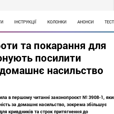
ТИ
ІНСТРУКЦІЇ
КОЛОНКИ
АНОНСИ
ТЕС
боти та покарання для
понують посилити
а домашнє насильство
ила в першому читанні законопроєкт № 3908-1, яки
ність за домашнє насильство, зокрема збільшує
для кривдників та строк притягнення до