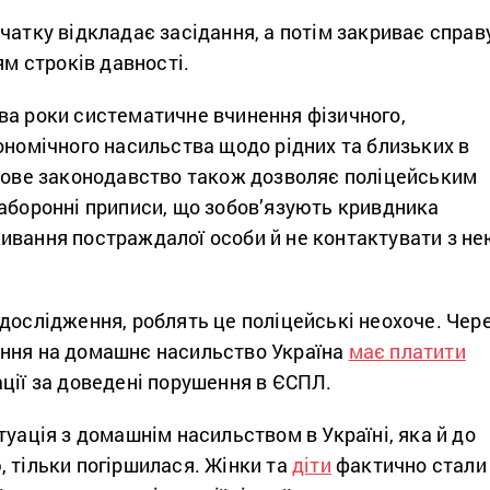
чатку відкладає засідання, а потім закриває справ
ям строків давності.
ва роки систематичне вчинення фізичного,
ономічного насильства щодо рідних та близьких в
 Нове законодавство також дозволяє поліцейським
заборонні приписи, що зобов’язують кривдника
ивання постраждалої особи й не контактувати з не
дослідження, роблять це поліцейські неохоче. Чер
ння на домашнє насильство Україна
має платити
ції за доведені порушення в ЄСПЛ.
туація з домашнім насильством в Україні, яка й до
 тільки погіршилася. Жінки та
діти
фактично стали