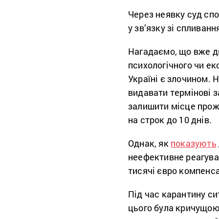
Через неявку суд спо
у зв’язку зі спливанн
Нагадаємо, що вже д
психологічного чи ек
Україні є злочином.
видавати термінові 
залишити місце прож
на строк до 10 днів.
Однак, як
показують
неефективне реагува
тисячі євро компенса
Під час карантину си
цього була кричущою,