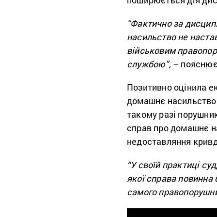
поширюється дія дис
“Фактично за дисцип
насильство не наста
військовим правопор
службою”,
– пояснює
Позитивно оцінила е
домашнє насильство 
такому разі порушни
справ про домашнє на
недоставляння кривд
“У своїй практиці су
якої справа повинна 
самого правопорушни