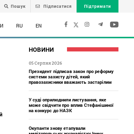
Пошук
Підписатися
Підтримати
ТИ
RU
EN
НОВИНИ
05 Серпня 2026
Президент підписав закон про реформу
системи захисту дітей, який
правозахисники вважають застарілим
У суді оприлюднили листування, яке
може свідчити про вплив Стефанішиної
на конкурс до НАЗК
й
Окупанти знову етапували
мелітопольську журналістку Ірину