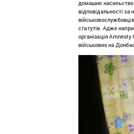
домашнє насильство 
відповідальності за 
військовослужбовців 
статутів. Адже напр
організація Amnesty I
військових на Донба