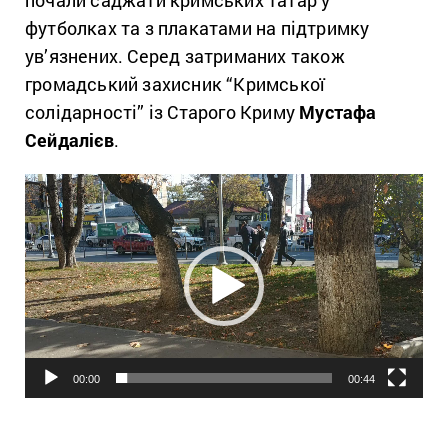
футболках та з плакатами на підтримку
ув’язнених. Серед затриманих також
громадський захисник “Кримської
солідарності” із Старого Криму
Мустафа
Сейдалієв
.
Відеопрогравач
00:00
00:44