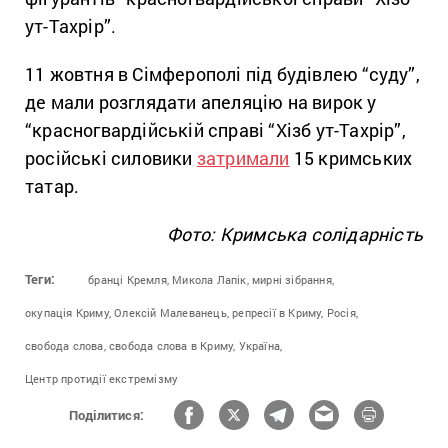
ут-Тахрір”.
11 жовтня в Сімферополі під будівлею “суду”,
де мали розглядати апеляцію на вирок у
“красногвардійській справі “Хізб ут-Тахрір”,
російські силовики
затримали
15 кримських
татар.
Фото: Кримська солідарність
Теги:
бранці Кремля,
Микола Лапік,
мирні зібрання,
окупація Криму,
Олексій Малеванець,
репресії в Криму,
Росія,
свобода слова,
свобода слова в Криму,
Україна,
Центр протидії екстремізму
Поділитися: