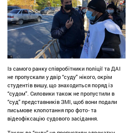
Із самого ранку співробітники поліції та ДАІ
не пропускали у двір “суду” нікого, окрім
студентів вишу, що знаходиться поряд із
“судом”. Силовики також не пропустили в
“суд” представників ЗМІ, щоб вони подали
письмове клопотання про фото- та
відеофіксацію судового засідання.
Також до “суду” не пропустили адвокатку