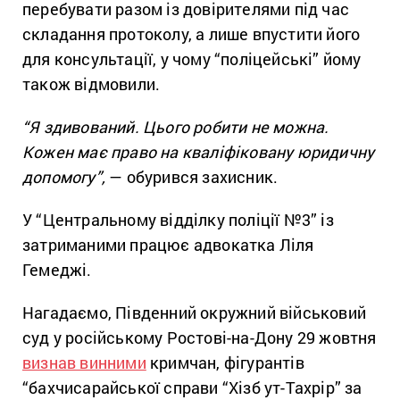
перебувати разом із довірителями під час
складання протоколу, а лише впустити його
для консультації, у чому “поліцейські” йому
також відмовили.
“Я здивований. Цього робити не можна.
Кожен має право на кваліфіковану юридичну
допомогу”,
— обурився захисник.
У “Центральному відділку поліції №3” із
затриманими працює адвокатка Ліля
Гемеджі.
Нагадаємо, Південний окружний військовий
суд у російському Ростові-на-Дону 29 жовтня
визнав винними
кримчан, фігурантів
“бахчисарайської справи “Хізб ут-Тахрір” за