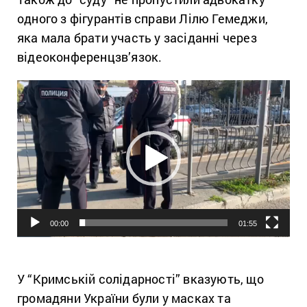
одного з фігурантів справи Лілю Гемеджи,
яка мала брати участь у засіданні через
відеоконференцзв’язок.
Відеопрогравач
00:00
01:55
У “Кримській солідарності” вказують, що
громадяни України були у масках та