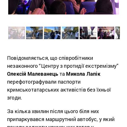
Повідомляється, що співробітники
незаконного “Центру з протидії екстремізму”
Олексій Малеванець
та
Микола Лапік
перефотографували паспорти
кримськотатарських активістів без їхньої
згоди.
За кілька хвилин після цього біля них
припаркувався маршрутний автобус, у який
почали саджати кримських татар у