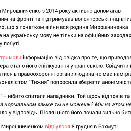
 Мирошниченко з 2014 року активно допомагав
им на фронті та підтримував волонтерські ініціати
омо, що з початком війни вся родина Мирошниченка
на українську мову не тільки на офіційних захода
у побуті.
отримали
інформацію від свідка про те, що приводо
ера стало його спілкування українською. Свідчити 
татися в правоохоронні органи людина не має намірі
журналістом “Тижня” попросила зберегти анонімніст
”
– нібито спитали нападники. Той щось відповів та
на нормальном языке ты не можешь? Мы на этом н
ло у відповідь. Після цього його почали сильно бит
м Мирошниченком
відбулося
8 грудня в Бахмуті.