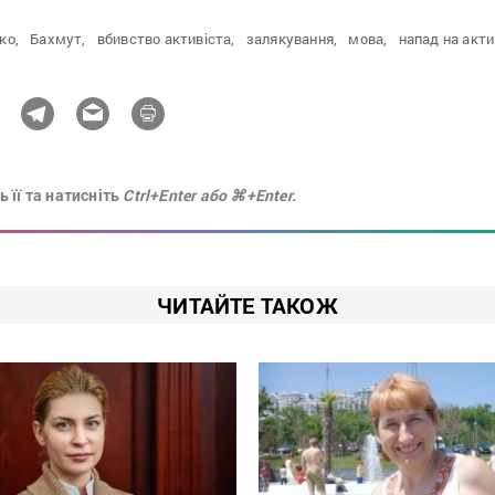
ко,
Бахмут,
вбивство активіста,
залякування,
мова,
напад на акти
 її та натисніть
Ctrl+Enter або ⌘+Enter.
ЧИТАЙТЕ ТАКОЖ