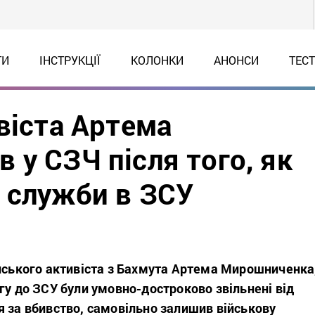
ТИ
ІНСТРУКЦІЇ
КОЛОНКИ
АНОНСИ
ТЕС
віста Артема
у СЗЧ після того, як
 служби в ЗСУ
їнського активіста з Бахмута Артема Мирошниченка
гу до ЗСУ були умовно-достроково звільнені від
я за вбивство, самовільно залишив військову