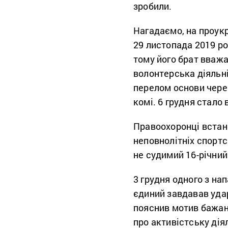
зробили.
Нагадаємо, на проук
29 листопада 2019 ро
тому його брат вважа
волонтерська діяльн
перелом основи череп
комі. 6 грудня стало
Правоохоронці встано
неповнолітніх спортс
не судимий 16-річний
3 грудня одного з на
єдиний завдавав удар
пояснив мотив бажанн
про активістську ді