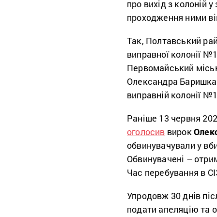
про вихід з колоній 
проходження ними ві
Так, Полтавський ра
виправної колонії №
Первомайський міськ
Олександра Баришка,
виправній колонії №1
Раніше 13 червня 202
оголосив
вирок
Олек
обвинувачували у вб
Обвинувачені – отрим
Час перебування в СІ
Упродовж 30 днів піс
подати апеляцію та о