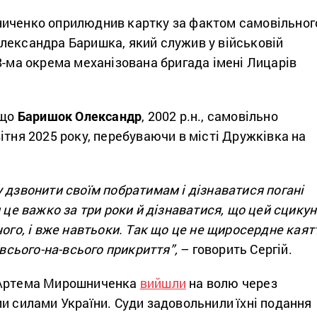
иченко оприлюднив картку за фактом самовільног
лександра Баришка, який служив у військовій
8-ма окрема механізована бригада імені Лицарів
 що
Баришок Олександр
, 2002 р.н., самовільно
ітня 2025 року, перебуваючи в місті Дружківка на
 дзвонити своїм побратимам і дізнаватися погані
м це важко за три роки й дізнаватися, що цей сцикун
чого, і вже навтьоки. Так що це не щиросердне каят
 всього-на-всього прикриття”,
– говорить Сергій.
 Артема Мирошниченка
вийшли
на волю через
и силами України. Суди задовольнили їхні подання