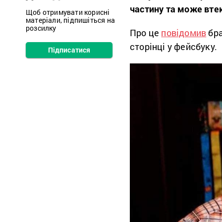
частину та може втек
Щоб отримувати корисні
матеріали, підпишіться на
розсилку
Про це
повідомив
бра
сторінці у фейсбуку.
Підписатися