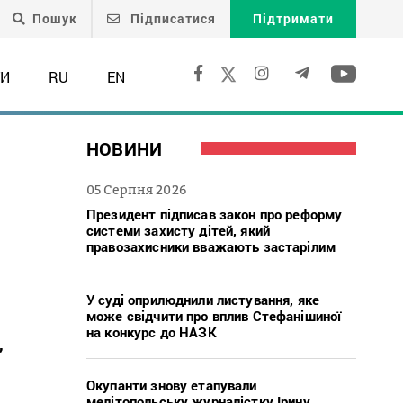
Пошук
Підписатися
Підтримати
ТИ
RU
EN
НОВИНИ
05 Серпня 2026
Президент підписав закон про реформу
системи захисту дітей, який
правозахисники вважають застарілим
У суді оприлюднили листування, яке
може свідчити про вплив Стефанішиної
на конкурс до НАЗК
,
Окупанти знову етапували
мелітопольську журналістку Ірину