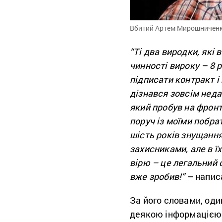
Вбитий Артем Мирошниченко
“Ті два виродки, які 
чинності вироку – 8 р
підписати контракт і
дізнався зовсім нед
який пробув на фронт
поруч із моїми побр
шість років знущання
захисниками, але в ї
вірю – це легальний 
вже зробив!”
– напис
За його словами, оди
деякою інформацією, 