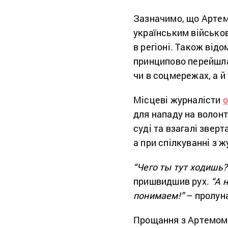
Зазначимо, що Артем
українським військов
в регіоні. Також від
принципово перейшла 
чи в соцмережах, а й 
Місцеві журналісти
для нападу на волонт
суді та взагалі звер
а при спілкуванні з 
“Чего ты тут ходишь?
пришвидшив рух.
“А 
понимаем!”
– пролуна
Прощання з Артемо