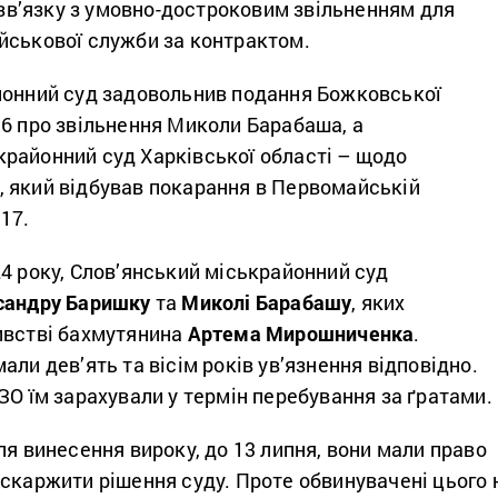
у зв’язку з умовно-достроковим звільненням для
йськової служби за контрактом.
йонний суд задовольнив подання Божковської
16 про звільнення Миколи Барабаша, а
районний суд Харківської області – щодо
 який відбував покарання в Первомайській
17.
4 року, Слов’янський міськрайонний суд
сандру Баришку
та
Миколі Барабашу
, яких
ивстві бахмутянина
Артема Мирошниченка
.
али дев’ять та вісім років ув’язнення відповідно.
ЗО їм зарахували у термін перебування за ґратами.
ля винесення вироку, до 13 липня, вони мали право
скаржити рішення суду. Проте обвинувачені цього 