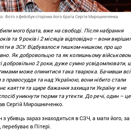
. Фото з фейсбук-сторінки його брата Сергія Мирошниченка.
вбили мого брата, вже на свободі. Після набрання
оків та 9 років і 2 місяців відповідно – вони виріши
 піти в ЗСУ. Відбувалося тишком-нишком, про що
авно. Як добровольцю та як колишньому військовом
і добровільно 2 роки, дуже сумно усвідомлювати, 
атимами може опинитися така тварюка. Бачивши всі
 з правосуддя та над Україною, вони нібито стали
хнє каяття та щире бажання захищати Україну я не
спосіб уникнути тюрми та утекти. До речі, один – це
ав Сергій Мирошниченко.
н з убивць зараз знаходиться в СЗЧ, а мати його, за
перебуває в Пітері.