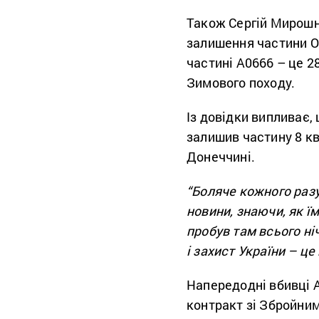
Також Сергій Мирошн
залишення частини О
частині А0666 – це 2
Зимового походу.
Із довідки випливає,
залишив частину 8 кв
Донеччині.
“Боляче кожного разу
новини, знаючи, як ї
пробув там всього ні
і захист України – це
Напередодні вбивці
контракт зі Збройним