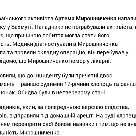
раїнського активіста
Артема Мирошниченка
напал
ку у Бахмуті. Нападники не пограбували активіста, 
є, що причиною побиття могла стати його
ість. Медики діагностували в Мирошниченка
а та провели складну операцію, він перебував у
 відомо, що Мирошниченко помер у лікарні.
вили, що до інциденту були причетні двоє
менів – раніше судимий 17-річний хлопець та раніш
 юнак. Обидва були в нетверезому стані.
падників, який, за попередньою версією слідства,
ів, відправили під домашній арешт. На суді хлопец
ям перевірити свої бойові навички і тим, що не зн
яльність Мирошниченка.