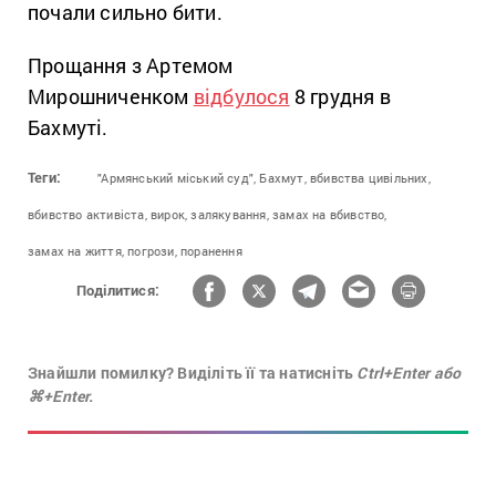
почали сильно бити.
Прощання з Артемом
Мирошниченком
відбулося
8 грудня в
Бахмуті.
Теги:
"Армянський міський суд",
Бахмут,
вбивства цивільних,
вбивство активіста,
вирок,
залякування,
замах на вбивство,
замах на життя,
погрози,
поранення
Поділитися:
Знайшли помилку? Виділіть її та натисніть
Ctrl+Enter або
⌘+Enter.