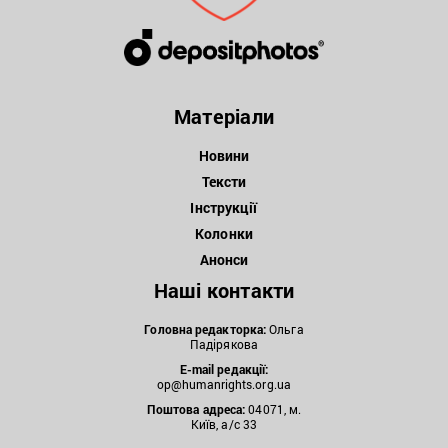
Матеріали
Новини
Тексти
Інструкції
Колонки
Анонси
Наші контакти
Головна редакторка:
Ольга
Падірякова
E-mail редакції:
op@humanrights.org.ua
Поштова
адреса:
04071, м.
Київ, а/с 33