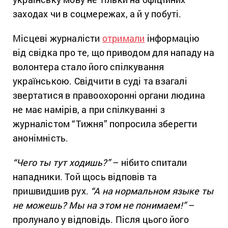
заходах чи в соцмережах, а й у побуті.
Місцеві журналісти
отримали
інформацію
від свідка про те, що приводом для нападу на
волонтера стало його спілкування
українською. Свідчити в суді та взагалі
звертатися в правоохоронні органи людина
не має намірів, а при спілкуванні з
журналістом “Тижня” попросила зберегти
анонімність.
“Чего ты тут ходишь?”
– нібито спитали
нападники. Той щось відповів та
пришвидшив рух.
“А на нормальном языке ты
не можешь? Мы на этом не понимаем!”
–
пролунало у відповідь. Після цього його