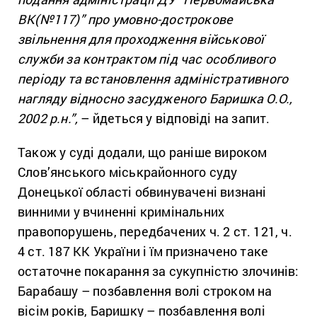
ВК(№117)” про умовно-дострокове
звільнення для проходження військової
служби за контрактом під час особливого
періоду та встановлення адміністративного
нагляду відносно засудженого Баришка О.О.,
2002 р.н.”,
– йдеться у відповіді на запит.
Також у суді додали, що раніше вироком
Слов’янського міськрайонного суду
Донецької області обвинувачені визнані
винними у вчиненні кримінальних
правопорушень, передбачених ч. 2 ст. 121, ч.
4 ст. 187 КК України і їм призначено таке
остаточне покарання за сукупністю злочинів:
Барабашу – позбавлення волі строком на
вісім років, Баришку – позбавлення волі