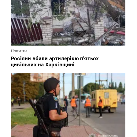
Новини
Росіяни вбили артилерією п’ятьох
цивільних на Харківщині