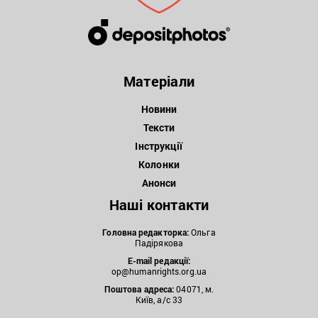
Матеріали
Новини
Тексти
Інструкції
Колонки
Анонси
Наші контакти
Головна редакторка:
Ольга
Падірякова
E-mail редакції:
op@humanrights.org.ua
Поштова
адреса:
04071, м.
Київ, а/с 33