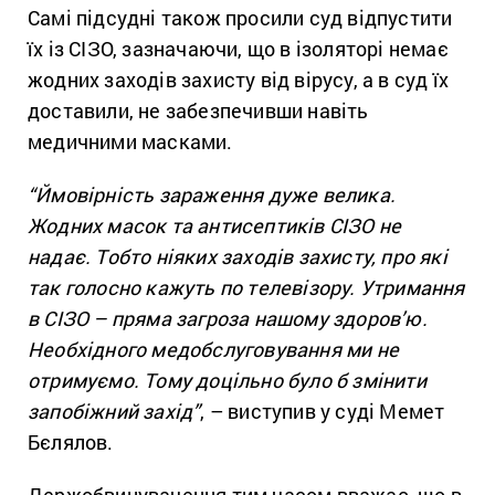
Самі підсудні також просили суд відпустити
їх із СІЗО, зазначаючи, що в ізоляторі немає
жодних заходів захисту від вірусу, а в суд їх
доставили, не забезпечивши навіть
медичними масками.
“Ймовірність зараження дуже велика.
Жодних масок та антисептиків СІЗО не
надає. Тобто ніяких заходів захисту, про які
так голосно кажуть по телевізору. Утримання
в СІЗО – пряма загроза нашому здоров’ю.
Необхідного медобслуговування ми не
отримуємо. Тому доцільно було б змінити
запобіжний захід”
, – виступив у суді Мемет
Бєлялов.
Держобвинувачення тим часом вважає, що в