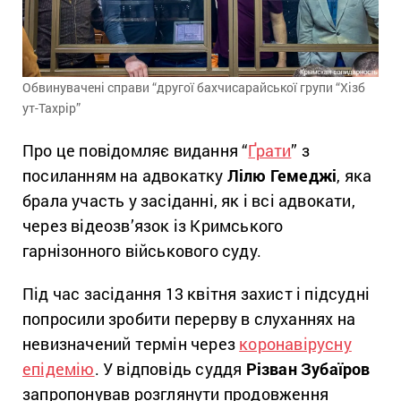
Обвинувачені справи “другої бахчисарайської групи “Хізб
ут-Тахрір”
Про це повідомляє видання “
Ґрати
” з
посиланням на адвокатку
Лілю Гемеджі
, яка
брала участь у засіданні, як і всі адвокати,
через відеозв’язок із Кримського
гарнізонного військового суду.
Під час засідання 13 квітня захист і підсудні
попросили зробити перерву в слуханнях на
невизначений термін через
коронавірусну
епідемію
. У відповідь суддя
Різван Зубаїров
запропонував розглянути продовження