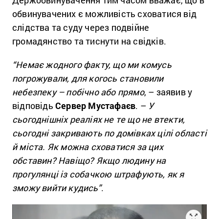
обвинувачених є можливість сховатися від
слідства та суду через подвійне
громадянство та тиснути на свідків.
“Немає жодного факту, що ми комусь
погрожували, для когось становили
небезпеку – побічно або прямо
, – заявив у
відповідь
Сервер Мустафаєв
. –
У
сьогоднішніх реаліях не те що не втекти,
сьогодні закривають по домівках цілі області
й міста. Як можна сховатися за цих
обставин? Навіщо? Якщо людину на
прогулянці із собачкою штрафують, як я
зможу вийти кудись”
.