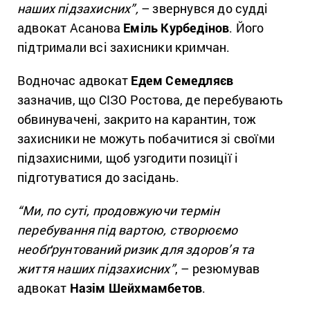
наших підзахисних”,
– звернувся до судді
адвокат Асанова
Еміль Курбедінов
. Його
підтримали всі захисники кримчан.
Водночас адвокат
Едем Семедляєв
зазначив, що СІЗО Ростова, де перебувають
обвинувачені, закрито на карантин, тож
захисники не можуть побачитися зі своїми
підзахисними, щоб узгодити позиції і
підготуватися до засідань.
“Ми, по суті, продовжуючи термін
перебування під вартою, створюємо
необґрунтований ризик для здоров’я та
життя наших підзахисних”
, – резюмував
адвокат
Назім Шейхмамбетов
.