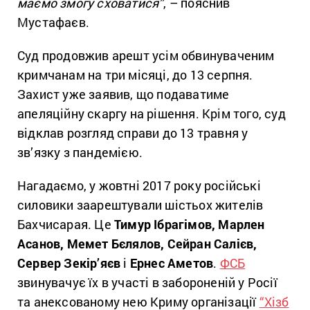
маємо змогу сховатися”
, – пояснив
Мустафаєв.
Суд продовжив арешт усім обвинуваченим
кримчанам на три місяці, до 13 серпня.
Захист уже заявив, що подаватиме
апеляційну скаргу на рішення. Крім того, суд
відклав розгляд справи до 13 травня у
зв’язку з пандемією.
Нагадаємо, у жовтні 2017 року російські
силовики заарештували шістьох жителів
Бахчисарая. Це
Тимур Ібрагімов, Марлен
Асанов, Мемет Бєлялов, Сейран Салієв,
Сервер Зекір’яєв
і
Ернес Аметов
.
ФСБ
звинувачує їх в участі в забороненій у Росії
та анексованому нею Криму організації
“Хізб