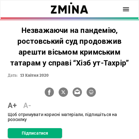
Незважаючи на пандемію,
ростовський суд продовжив
арешти вісьмом кримським
татарам у справі “Хізб ут-Тахрір”
Дата:
13 Квітня 2020
A+
A-
Щоб отримувати корисні матеріали, підпишіться на
розсилку
Підписатися