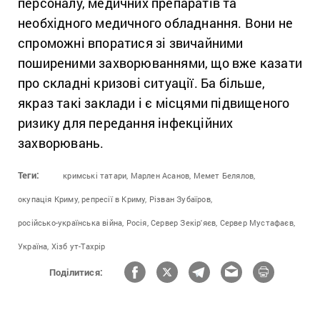
персоналу, медичних препаратів та
необхідного медичного обладнання. Вони не
спроможні впоратися зі звичайними
поширеними захворюваннями, що вже казати
про складні кризові ситуації. Ба більше,
якраз такі заклади і є місцями підвищеного
ризику для передання інфекційних
захворювань.
Теги:
кримські татари,
Марлен Асанов,
Мемет Белялов,
окупація Криму,
репресії в Криму,
Різван Зубаїров,
російсько-українська війна,
Росія,
Сервер Зекір'яєв,
Сервер Мустафаєв,
Україна,
Хізб ут-Тахрір
Поділитися: