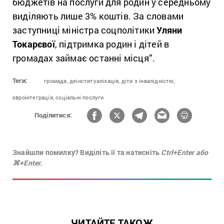
бюджетів на послуги для родин у середньому
виділяють лише 3% коштів. За словами
заступниці міністра соцполітики
Уляни
Токарєвої
, підтримка родин і дітей в
громадах займає останні місця”.
Теги:
громада,
деінституалізація,
діти з інвалідністю,
євроінтеграція,
соціальні послуги
Поділитися:
Знайшли помилку? Виділіть її та натисніть
Ctrl+Enter або
⌘+Enter.
ЧИТАЙТЕ ТАКОЖ