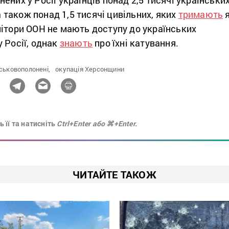
а також понад 1,5 тисячі цивільних, яких
тримають
нітори ООН не мають доступу до українських
 Росії, однак
знають
про їхні катування.
йськовополонені,
окупація Херсонщини
 її та натисніть
Ctrl+Enter або ⌘+Enter.
ЧИТАЙТЕ ТАКОЖ