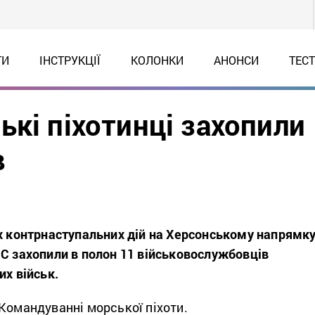
ТИ
ІНСТРУКЦІЇ
КОЛОНКИ
АНОНСИ
ТЕС
кі піхотинці захопили
в
их контрнаступальних дій на Херсонському напрямк
МС захопили в полон 11 військовослужбовців
их військ.
Командуванні морської піхоти.