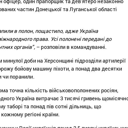
н офіцер, один прапорщик та дев’ятеро незаконно
ованих частин Донецької та Луганської області
апили в полон, пощастило, адже Україна
жнародного права. Усі полонені передані до
тних органів”,
– розповіли в командуванні.
м минулої доби на Херсонщині підрозділи артилерії
рожу бойову машину піхоти, а понад два десятки
и чи поранили.
ма точна кількість військовополонених росіян,
дного Україна витрачає 3 тисячі гривень щомісячно
у таборі та понад пів сотні дільниць, що
кожному регіоні країни.
ених у Росії українців понад 2,5 тисячі українськи