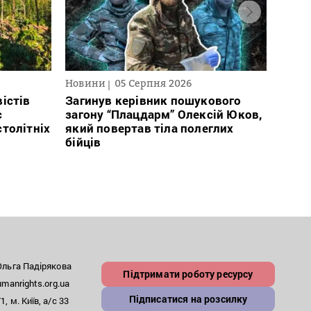
Новини
05 Серпня 2026
Нови
істів
Загинув керівник пошукового
През
с
загону “Плацдарм” Олексій Юков,
рефо
столітніх
який повертав тіла полеглих
який
бійців
заст
льга Падірякова
Підтримати роботу ресурсу
anrights.org.ua
Підписатися на розсилку
, м. Київ, а/с 33