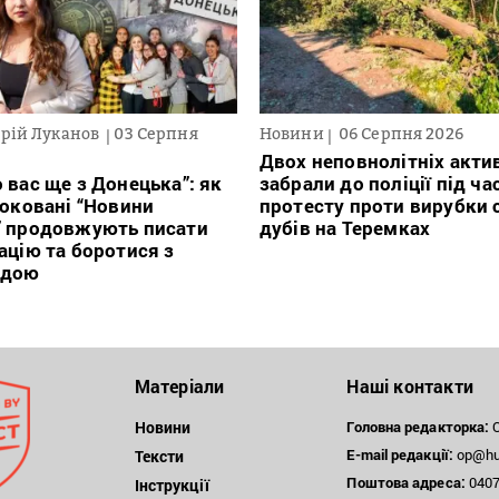
рій Луканов
03 Серпня
Новини
06 Серпня 2026
Двох неповнолітніх актив
 вас ще з Донецька”: як
забрали до поліції під ча
локовані “Новини
протесту проти вирубки 
” продовжують писати
дубів на Теремках
ацію та боротися з
ндою
Матеріали
Наші контакти
Новини
Головна редакторка:
О
E-mail редакції:
op@hum
Тексти
Поштова
адреса:
04071
Інструкції