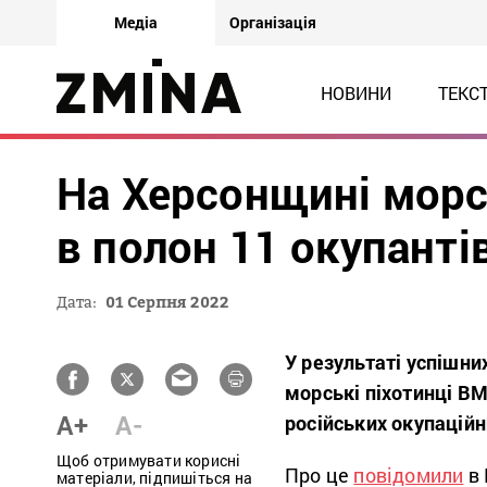
Медіа
Організація
НОВИНИ
ТЕКС
На Херсонщині морсь
в полон 11 окупанті
Дата:
01 Серпня 2022
У результаті успішн
морські піхотинці В
A+
A-
російських окупаційн
Щоб отримувати корисні
Про це
повідомили
в 
матеріали, підпишіться на