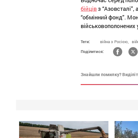
бійців
з “Азовсталі”, 
“обмінний фонд”. Мо
військовополонених у
Теги:
війна з Росією,
ві
Поділитися:
Знайшли помилку? Виділіть