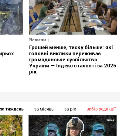
Новини
Грошей менше, тиску більше: які
тирьох
головні виклики переживає
громадянське суспільство
України — Індекс сталості за 2025
рік
за тиждень
за місяць
за рік
вибір редакції