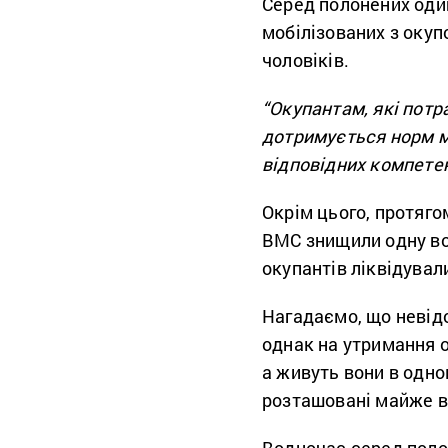
Серед полонених оди
мобілізованих з окуп
чоловіків.
“Окупантам, які потр
дотримується норм мі
відповідних компетен
Окрім цього, протяго
ВМС знищили одну во
окупантів ліквідувал
Нагадаємо, що невідо
однак на утримання о
а живуть вони в одном
розташовані майже в 
Водночас серед полон