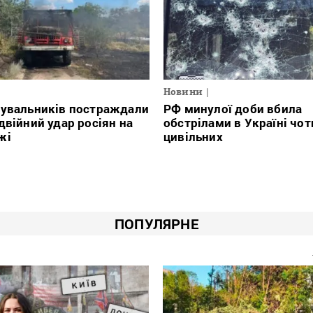
Новини
тувальників постраждали
РФ минулої доби вбила
двійний удар росіян на
обстрілами в Україні чо
жі
цивільних
ПОПУЛЯРНЕ