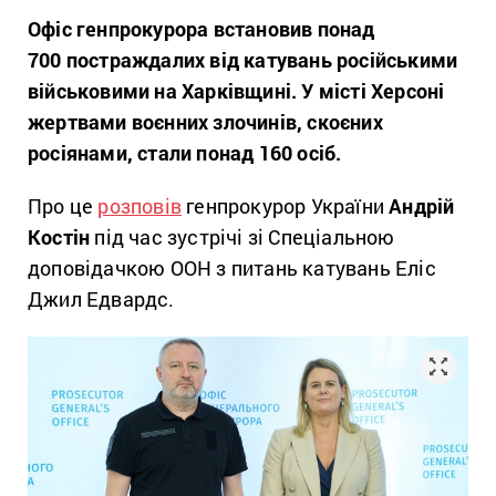
Офіс генпрокурора встановив
понад
700
постраждалих від катувань російськими
військовими
на Харківщині
.
У місті Херсоні
жертвами воєнних злочинів, скоєних
росіянами, стали
понад 160 осіб
.
Про це
розповів
генпрокурор України
Андрій
Костін
під час зустрічі зі Спеціальною
доповідачкою ООН з питань катувань Еліс
Джил Едвардс.