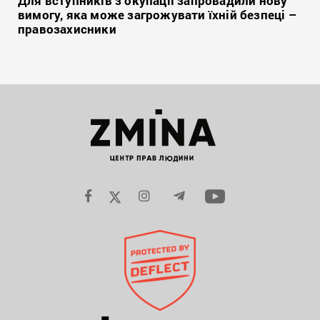
Для вступників з окупації запровадили нову
вимогу, яка може загрожувати їхній безпеці –
правозахисники