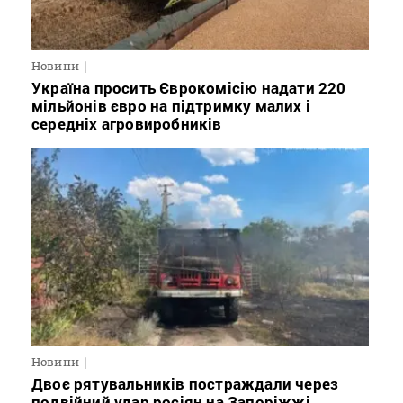
Новини
Україна просить Єврокомісію надати 220
мільйонів євро на підтримку малих і
середніх агровиробників
Новини
Двоє рятувальників постраждали через
подвійний удар росіян на Запоріжжі