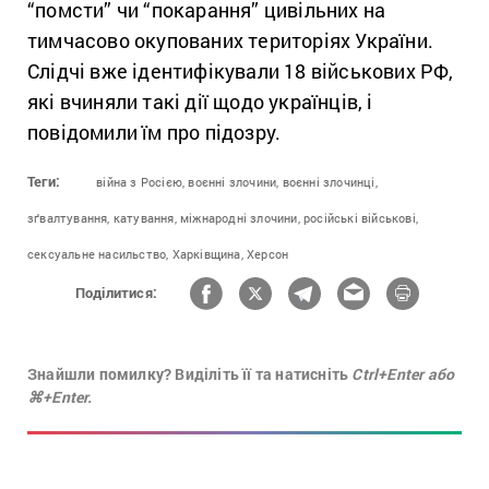
“помсти” чи “покарання” цивільних на
тимчасово окупованих територіях України.
Слідчі вже ідентифікували 18 військових РФ,
які вчиняли такі дії щодо українців, і
повідомили їм про підозру.
Теги:
війна з Росією,
воєнні злочини,
воєнні злочинці,
зґвалтування,
катування,
міжнародні злочини,
російські військові,
сексуальне насильство,
Харківщина,
Херсон
Поділитися:
Знайшли помилку? Виділіть її та натисніть
Ctrl+Enter або
⌘+Enter.