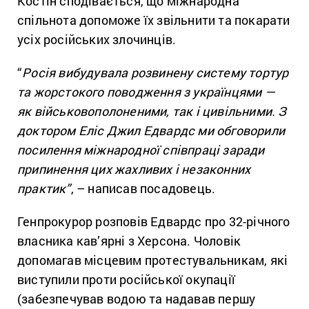
Костін сподівається, що міжнародна
спільнота допоможе їх звільнити та покарати
усіх російських злочинців.
“
Росія вибудувала розвинену систему тортур
та жорстокого поводження з українцями —
як військовополоненими, так і цивільними
.
З
доктором Еліс Джил Едвардс
ми обговорили
посилення міжнародної співпраці заради
припинення цих жахливих і незаконних
практик”
, – написав посадовець.
Генпрокурор розповів Едвардс про 32-річного
власника кав’ярні з Херсона. Чоловік
допомагав місцевим протестувальникам, які
виступили проти російської окупації
(забезпечував водою та надавав першу