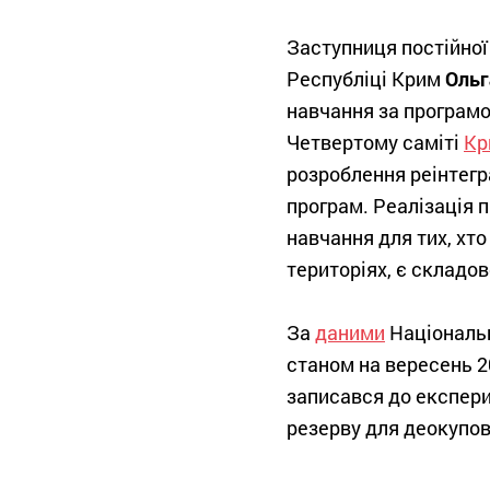
Заступниця постійної
Республіці Крим
Ольг
навчання за програ
Четвертому саміті
Кр
розроблення реінтегр
програм. Реалізація 
навчання для тих, хт
територіях, є складо
За
даними
Національн
станом на вересень 2
записався до експер
резерву для деокупов