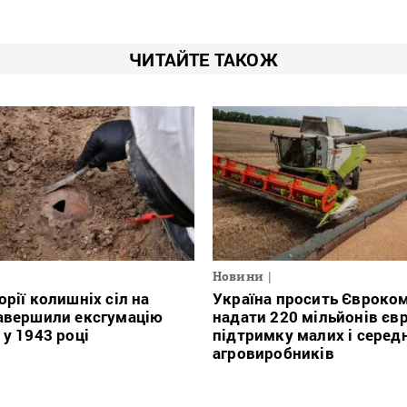
ЧИТАЙТЕ ТАКОЖ
Новини
орії колишніх сіл на
Україна просить Євроко
авершили ексгумацію
надати 220 мільйонів євр
 у 1943 році
підтримку малих і серед
агровиробників