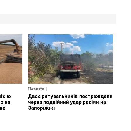
Новини
місію
Двоє рятувальників постраждали
о на
через подвійний удар росіян на
ніх
Запоріжжі