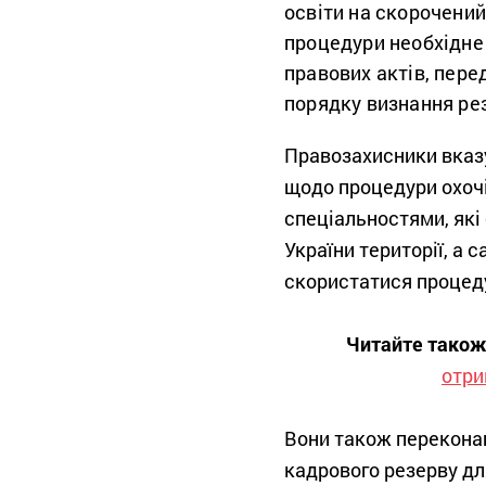
освіти на скорочений
процедури необхідне
правових актів, пер
порядку визнання ре
Правозахисники вказу
щодо процедури охочі
спеціальностями, які
України території, а
скористатися процед
Читайте також
отри
Вони також переконан
кадрового резерву дл