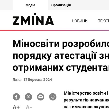
Медіа
Організація
НОВИНИ
ТЕКС
Міносвіти розробил
порядку атестації зн
отриманих студентам
Дата:
17 Вересня 2024
Міністерство освіти 
результатів навчання
A+
A-
на тимчасово окупова