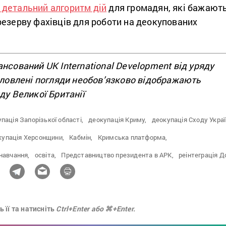
детальний алгоритм дій
для громадян, які бажают
резерву фахівців для роботи на деокупованих
нсований UK International Development від уряду
словлені погляди необов’язково відображають
ду Великої Британії
пація Запорізької області,
деокупація Криму,
деокупація Сходу Украї
купація Херсонщини,
Кабмін,
Кримська платформа,
навчання,
освіта,
Представництво президента в АРК,
реінтеграція Д
 її та натисніть
Ctrl+Enter або ⌘+Enter.