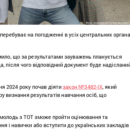
перебуває на погодженні в усіх центральних орган
мило, що за результатами зауважень планується
, після чого відповідний документ буде надіслани
ня 2024 року почав діяти
закон №3482-ІХ
, який
у визнання результатів навчання осіб, що
молодь з ТОТ зможе пройти оцінювання та
ння і навички або вступити до українських закладів