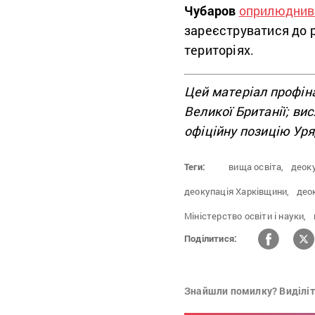
Чубаров
оприлюднив 
зареєструватися до 
територіях.
Цей матеріал профіна
Великої Британії; ви
офіційну позицію Уря
Теги:
вища освіта,
деоку
деокупація Харківщини,
део
Міністерство освіти і науки,
Поділитися:
Знайшли помилку? Виділіть