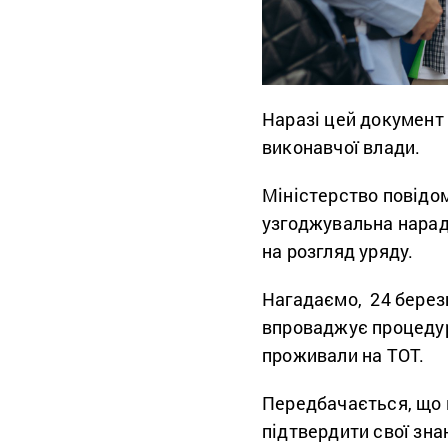
Наразі цей документ 
виконавчої влади.
Міністерство повідо
узгоджувальна нарада
на розгляд уряду.
Нагадаємо, 24 берез
впроваджує процедур
проживали на ТОТ.
Передбачається, що 
підтвердити свої зна