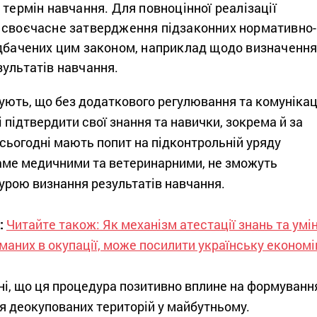
 термін навчання. Для повноцінної реалізації
 своєчасне затвердження підзаконних нормативно-
едбачених цим законом, наприклад щодо визначенн
зультатів навчання.
ють, що без додаткового регулювання та комунікац
 підтвердити свої знання та навички, зокрема й за
 сьогодні мають попит на підконтрольній уряду
 саме медичними та ветеринарними, не зможуть
урою визнання результатів навчання.
:
Читайте також: Як механізм атестації знань та умін
маних в окупації, може посилити українську економі
і, що ця процедура позитивно вплине на формуванн
я деокупованих територій у майбутньому.