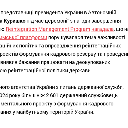
 представниці президента України в Автономній
а Куришко
під час церемонії з нагоди завершення
мою
Reintegration Management Program
нагадала
, що н
имської платформи
порушувалася тема важливості
аційних політик та впровадження реінтеграційних
проєктів формування кадрового резерву та проведен
о виявив бажання працювати на деокупованих
вою реінтеграційної політики держави.
ого агентства України з питань державної служби,
024 року більш ніж 2 601 державний службовець
иментального проєкту з формування кадрового
аних у майбутньому територій України.