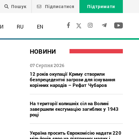
Пошук
Підписатися
Підтримати
ТИ
RU
EN
НОВИНИ
07 Серпня 2026
12 років окупації Криму створили
безпрецедентні загрози для існування
корінних народів – Рефат Чубаров
На території колишніх сіл на Волині
завершили ексгумацію загиблих у 1943
році
я
Україна просить Єврокомісію надати 220
мільйонів євро на підтримку малих і