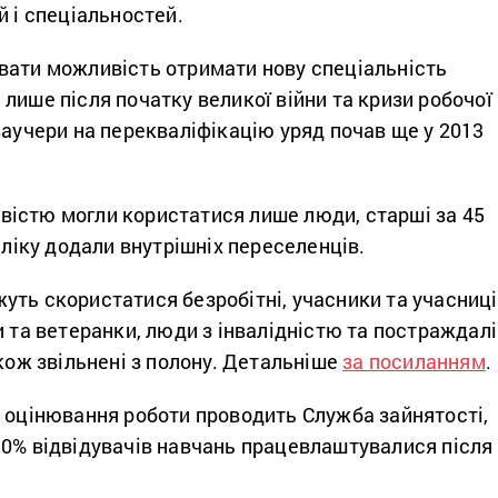
й і спеціальностей.
вати можливість отримати нову спеціальність
лише після початку великої війни та кризи робочої
ваучери на перекваліфікацію уряд почав ще у 2013
істю могли користатися лише люди, старші за 45
реліку додали внутрішніх переселенців.
уть скористатися безробітні, учасники та учасниці
и та ветеранки, люди з інвалідністю та постраждалі
акож звільнені з полону. Детальніше
за посиланням
.
я оцінювання роботи проводить Служба зайнятості,
30% відвідувачів навчань працевлаштувалися після