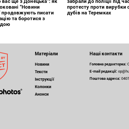
 вас ще з Донецька”: як
забрали до поліції під ча
локовані “Новини
протесту проти вирубки 
” продовжують писати
дубів на Теремках
ацію та боротися з
ндою
Матеріали
Наші контакти
Новини
Головна редакторка:
О
E-mail редакції:
op@hum
Тексти
Поштова
адреса:
04071
Інструкції
Колонки
Анонси