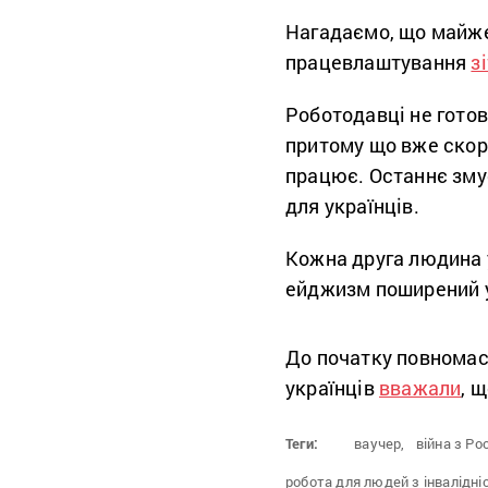
Нагадаємо, що майже
працевлаштування
з
Роботодавці не готов
притому що вже скоро
працює. Останнє зм
для українців.
Кожна друга людина 
ейджизм поширений у 
До початку повномас
українців
вважали
, 
Теги:
ваучер,
війна з Ро
робота для людей з інвалідні