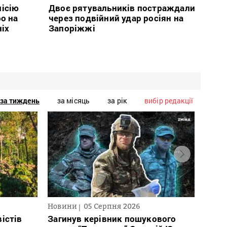
місію
Двоє рятувальників постраждали
о на
через подвійний удар росіян на
ніх
Запоріжжі
за тиждень
за місяць
за рік
вибір редакції
Новини
05 Серпня 2026
Нови
істів
Загинув керівник пошукового
През