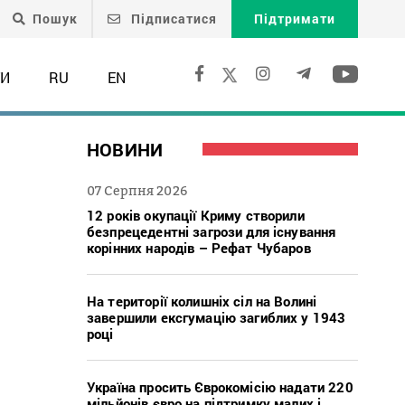
Пошук
Підписатися
Підтримати
ТИ
RU
EN
НОВИНИ
07 Серпня 2026
12 років окупації Криму створили
безпрецедентні загрози для існування
корінних народів – Рефат Чубаров
На території колишніх сіл на Волині
завершили ексгумацію загиблих у 1943
році
Україна просить Єврокомісію надати 220
мільйонів євро на підтримку малих і