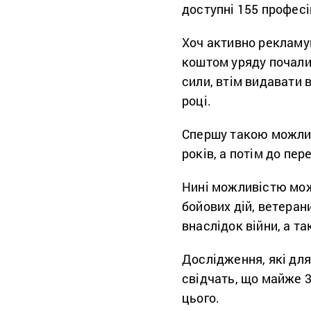
доступні 155 професі
Хоч активно рекламу
коштом уряду почали 
сили, втім видавати 
році.
Спершу такою можлив
років, а потім до пе
Нині можливістю мож
бойових дій, ветеран
внаслідок війни, а т
Дослідження, які дл
свідчать, що майже 
цього.