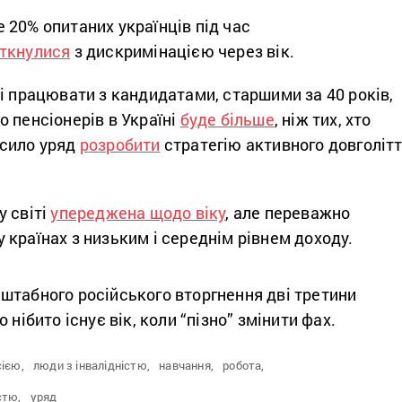
 20% опитаних українців під час
іткнулися
з дискримінацією через вік.
і працювати з кандидатами, старшими за 40 років,
 пенсіонерів в Україні
буде більше
, ніж тих, хто
усило уряд
розробити
стратегію активного довголіт
у світі
упереджена щодо віку
, але переважно
країнах з низьким і середнім рівнем доходу.
штабного російського вторгнення дві третини
що нібито існує вік, коли “пізно” змінити фах.
сією,
люди з інвалідністю,
навчання,
робота,
стю,
уряд