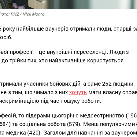
ото: RNZ / Nick Monro
5 року найбільше ваучерів отримали люди, старші з
осіб.
вої професії – це внутрішні переселенці. Люди з
 до трійки тих, хто найактивніше користується
тримали учасники бойових дій, а саме 252 людини.
не з тим, що чимало з них
хочуть
мати власну справ
искримінацією під час пошуку роботи.
фесій, то лідерами цьогоріч є медсестринство (19
(684) та соціальна робота (579). Менш популярними 
 та медика (420). Загалом для навчання за ваучеро