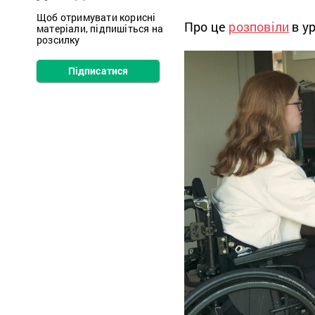
Щоб отримувати корисні
Про це
розповіли
в у
матеріали, підпишіться на
розсилку
Підписатися