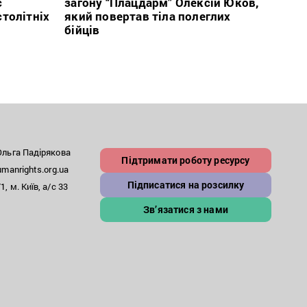
с
загону “Плацдарм” Олексій Юков,
рефо
столітніх
який повертав тіла полеглих
який
бійців
заст
льга Падірякова
Підтримати роботу ресурсу
anrights.org.ua
Підписатися на розсилку
, м. Київ, а/с 33
Зв’язатися з нами