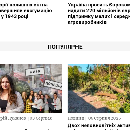
орії колишніх сіл на
Україна просить Євроко
авершили ексгумацію
надати 220 мільйонів євр
 у 1943 році
підтримку малих і серед
агровиробників
ПОПУЛЯРНЕ
рій Луканов
03 Серпня
Новини
06 Серпня 2026
Двох неповнолітніх актив