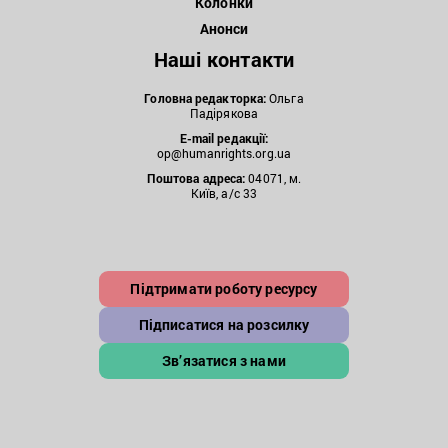
Колонки
Анонси
Наші контакти
Головна редакторка:
Ольга
Падірякова
E-mail редакції:
op@humanrights.org.ua
Поштова
адреса:
04071, м.
Київ, а/с 33
Підтримати роботу ресурсу
Підписатися на розсилку
Зв’язатися з нами