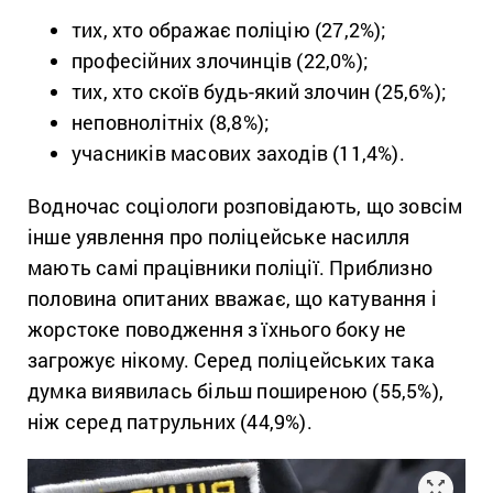
тих, хто ображає поліцію (27,2%);
професійних злочинців (22,0%);
тих, хто скоїв будь-який злочин (25,6%);
неповнолітніх (8,8%);
учасників масових заходів (11,4%).
Водночас соціологи розповідають, що зовсім
інше уявлення про поліцейське насилля
мають самі працівники поліції. Приблизно
половина опитаних вважає, що катування і
жорстоке поводження з їхнього боку не
загрожує нікому. Серед поліцейських така
думка виявилась більш поширеною (55,5%),
ніж серед патрульних (44,9%).