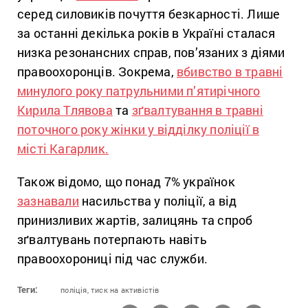
серед силовиків почуття безкарності. Лише
за останні декілька років в Україні сталася
низка резонансних справ, пов’язаних з діями
правоохоронців. Зокрема,
вбивство в травні
минулого року патрульними п’ятирічного
Кирила Тлявова
та
зґвалтування в травні
поточного року жінки у відділку поліції в
місті Кагарлик.
Також відомо, що понад 7% українок
зазнавали
насильства у поліції, а від
принизливих жартів, залицянь та спроб
зґвалтувань потерпають навіть
правоохорониці під час служби.
Теги:
поліція,
тиск на активістів