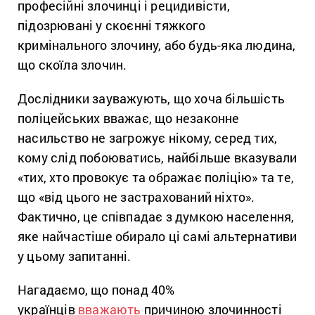
професійні злочинці і рецидивісти,
підозрювані у скоєнні тяжкого
кримінального злочину, або будь-яка людина,
що скоїла злочин.
Дослідники зауважують, що хоча більшість
поліцейських вважає, що незаконне
насильство не загрожує нікому, серед тих,
кому слід побоюватись, найбільше вказували
«тих, хто провокує та ображає поліцію» та те,
що «від цього не застрахований ніхто».
Фактично, це співпадає з думкою населення,
яке найчастіше обирало ці самі альтернативи
у цьому запитанні.
Нагадаємо, що понад 40%
українців
вважають
причиною злочинності