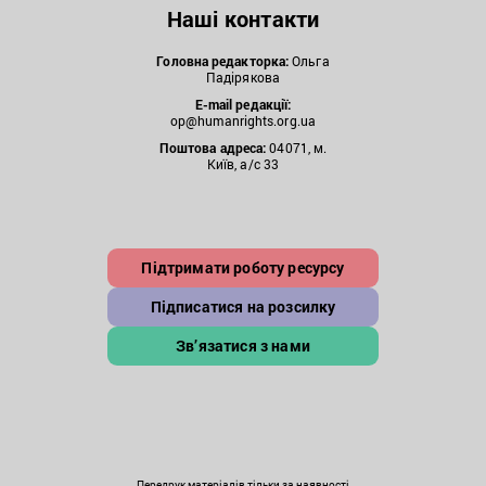
Наші контакти
Головна редакторка:
Ольга
Падірякова
E-mail редакції:
op@humanrights.org.ua
Поштова
адреса:
04071, м.
Київ, а/с 33
Підтримати роботу ресурсу
Підписатися на розсилку
Зв’язатися з нами
Передрук матеріалів тільки за наявності