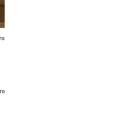
го
го