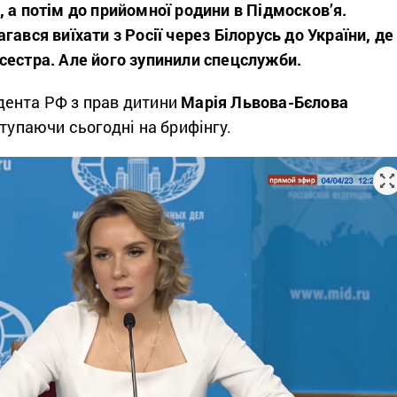
 а потім до прийомної родини в Підмосков’я.
гався виїхати з Росії через Білорусь до України, де
сестра. Але його зупинили спецслужби.
ента РФ з прав дитини
Марія Львова-Бєлова
тупаючи сьогодні на брифінгу.