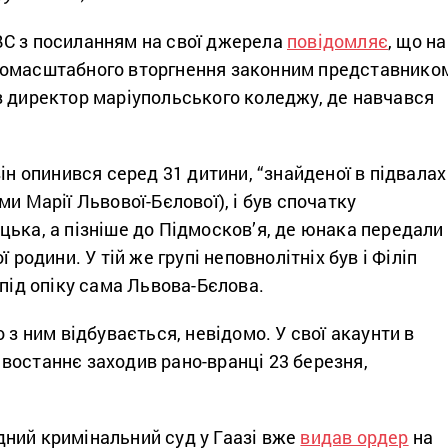
C з посиланням на свої джерела
повідомляє
, що на
номасштабного вторгнення законним представнико
в директор маріупольського коледжу, де навчався
він опинився серед 31 дитини, “знайденої в підвалах
ми Марії Львової-Бєлової), і був спочатку
ька, а пізніше до Підмосков’я, де юнака передали
ї родини. У тій же групі неповнолітніх був і Філіп
 під опіку сама Львова-Бєлова.
 з ним відбувається, невідомо. У свої акаунти в
востаннє заходив рано-вранці 23 березня,
ний кримінальний суд у Гаазі вже
видав ордер
на