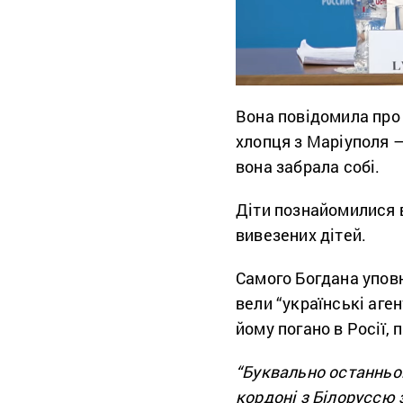
Вона повідомила про 
хлопця з Маріуполя – 
вона забрала собі.
Діти познайомилися в
вивезених дітей.
Самого Богдана уповн
вели “українські аген
йому погано в Росії, 
“Буквально останньої
кордоні з Білоруссю 