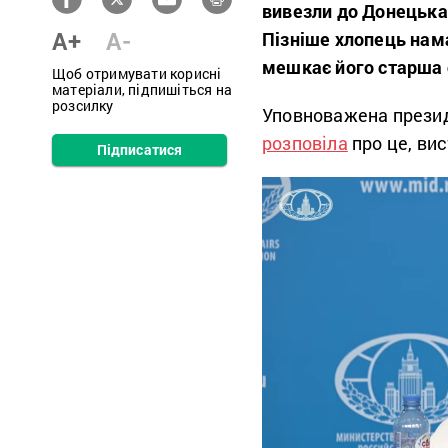
вивезли до Донецька,
A+
A-
Пізніше хлопець нама
мешкає його старша 
Щоб отримувати корисні
матеріали, підпишіться на
розсилку
Уповноважена презид
розповіла
про це, вис
Підписатися