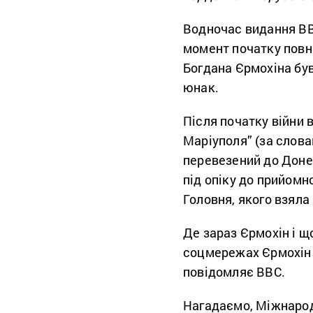
Водночас видання BB
момент початку пов
Богдана Єрмохіна бу
юнак.
Після початку війни 
Маріуполя” (за слова
перевезений до Донец
під опіку до прийомно
Головня, якого взяла
Де зараз Єрмохін і що
соцмережах Єрмохін 
повідомляє BBC.
Нагадаємо, Міжнарод