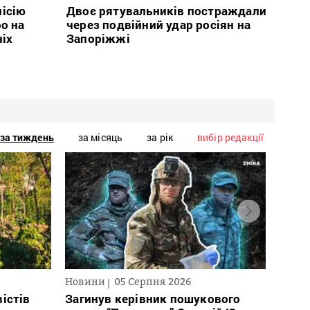
місію
Двоє рятувальників постраждали
о на
через подвійний удар росіян на
ніх
Запоріжжі
за тиждень
за місяць
за рік
вибір редакції
Новини
05 Серпня 2026
Нови
істів
Загинув керівник пошукового
През