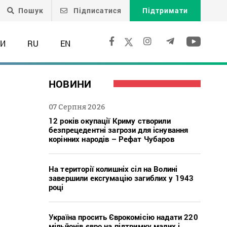
Пошук
Підписатися
Підтримати
ТИ
RU
EN
НОВИНИ
07 Серпня 2026
12 років окупації Криму створили
безпрецедентні загрози для існування
корінних народів – Рефат Чубаров
На території колишніх сіл на Волині
завершили ексгумацію загиблих у 1943
році
Україна просить Єврокомісію надати 220
мільйонів євро на підтримку малих і