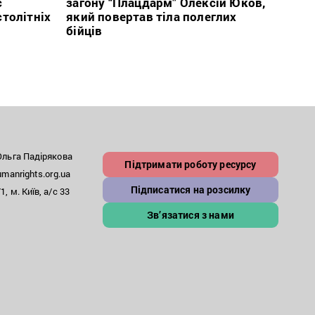
с
загону “Плацдарм” Олексій Юков,
рефо
столітніх
який повертав тіла полеглих
який
бійців
заст
льга Падірякова
Підтримати роботу ресурсу
anrights.org.ua
Підписатися на розсилку
, м. Київ, а/с 33
Зв’язатися з нами