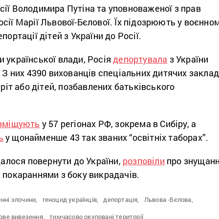
сії Володимира Путіна та уповноваженої з прав
сії Марії Львової-Бєлової. Їх підозрюють у воєнно
портації дітей з України до Росії.
 української влади, Росія
депортувала
з України
. З них 4390 вихованців спеціальних дитячих заклад
иріт або дітей, позбавлених батьківського
зміщують
у 57 регіонах РФ, зокрема в Сибіру, а
ь
у щонайменше 43 так званих “освітніх таборах”.
вдалося повернути до України,
розповіли
про знущан
 покараннями з боку викрадачів.
нні злочини,
геноцид українців,
депортація,
Львова -Бєлова,
ове вивезення,
тимчасово окуповані території