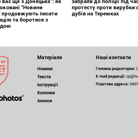
 вас ще з Донецька”: як
забрали до поліції під ча
локовані “Новини
протесту проти вирубки 
” продовжують писати
дубів на Теремках
ацію та боротися з
ндою
Матеріали
Наші контакти
Новини
Головна редакторка:
О
E-mail редакції:
op@hum
Тексти
Поштова
адреса:
04071
Інструкції
Колонки
Анонси