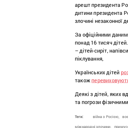
арешт президента Ро
дитини президента Ро
злочині незаконної де
За офіційними даними
понад 16 тисяч дітей
– дітей-сиріт, напівс
піклування,
Українських дітей
ро
також
перевиховуют
Деякі з дітей, яких 
та погрози фізичними
Теги:
війна з Росією,
воє
міжнародні злочини,
примус