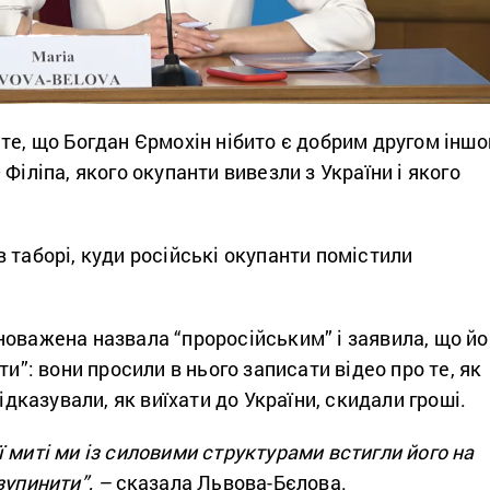
те, що Богдан Єрмохін нібито є добрим другом іншо
Філіпа, якого окупанти вивезли з України і якого
 таборі, куди російські окупанти помістили
оважена назвала “проросійським” і заявила, що йо
ти”: вони просили в нього записати відео про те, як
підказували, як виїхати до України, скидали гроші.
 миті ми із силовими структурами встигли його на
зупинити”, –
ска
зала Львова-Бєлова.