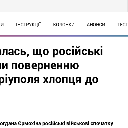
ТИ
ІНСТРУКЦІЇ
КОЛОНКИ
АНОНСИ
ТЕС
лась, що російські
ли поверненню
ріуполя хлопця до
огдана Єрмохіна російські військові спочатку