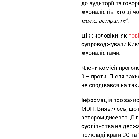
до аудиторії та гово
журналістів, хто ці ч
може, аспіранти”
.
Ці ж чоловіки, як
пов
супроводжували Киву
журналістами.
Члени комісії прогол
0 – проти. Після зах
не сподівався на так
Інформація про захи
МОН. Виявилось, що 
автором дисертації 
суспільства на держ
прикладі країн ЄС та 