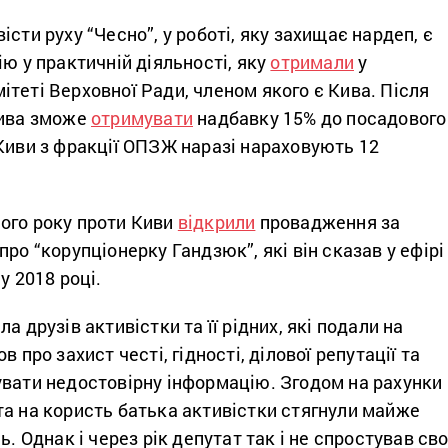
сти руху “Чесно”, у роботі, яку захищає нардеп, є
ію у практичній діяльності, яку
отримали
у
теті Верховної Ради, членом якого є Кива. Після
Кива зможе
отримувати
надбавку 15% до посадового
Киви з фракції ОПЗЖ наразі нараховують 12
ого року проти Киви
відкрили
провадження за
про “корупціонерку Гандзюк”, які він сказав у ефірі
у 2018 році.
а друзів активістки та її рідних, які подали на
в про захист честі, гідності, ділової репутації та
увати недостовірну інформацію. Згодом на рахунки
а на користь батька активістки стягнули майже
ь. Однак і через рік депутат так і не спростував сво