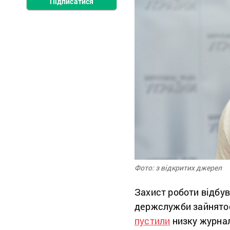
Підписатися
Фото: з відкритих джерел
Захист роботи відбув
держслужби зайнятост
пустили
низку журнал