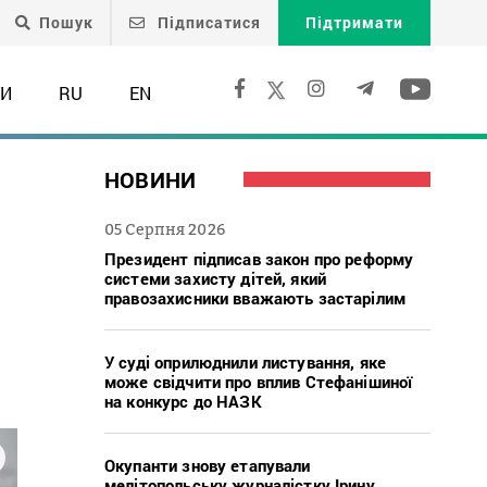
Пошук
Підписатися
Підтримати
ТИ
RU
EN
НОВИНИ
05 Серпня 2026
Президент підписав закон про реформу
системи захисту дітей, який
правозахисники вважають застарілим
У суді оприлюднили листування, яке
може свідчити про вплив Стефанішиної
на конкурс до НАЗК
Окупанти знову етапували
мелітопольську журналістку Ірину