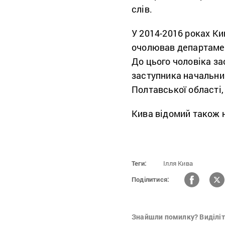
слів.
У 2014-2016 роках Ки
очолював департамент
До цього чоловіка з
заступника начальни
Полтавської області,
Кива відомий також 
Теги:
Ілля Кива
Поділитися:
Знайшли помилку? Виділіть