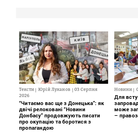
Тексти
Юрій Луканов
03 Серпня
Новини
2026
Для всту
“Читаємо вас ще з Донецька”: як
запровад
двічі релоковані “Новини
може заг
Донбасу” продовжують писати
– право
про окупацію та боротися з
пропагандою