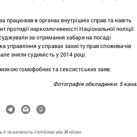
ва працював в органах внутрішніх справ та навіть
 протидії наркозлочинності Національної поліції.
асуджували за отримання хабаря на посаді
ка управління у справах захисту прав споживачів
 але зняли судимість у 2014 році.
низкою гомофобних та сексистських заяв.
Фотографія обкладинки: 5 кан
 її та натисніть
Ctrl+Enter або ⌘+Enter.