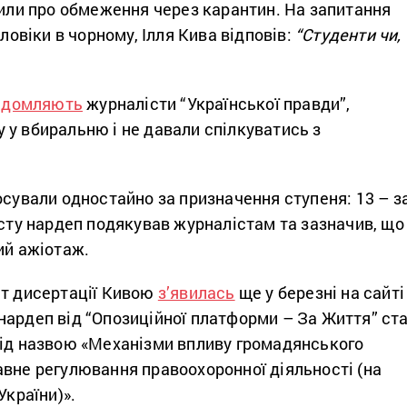
рили про обмеження через карантин. На запитання
оловіки в чорному, Ілля Кива відповів:
“Студенти чи,
ідомляють
журналісти “Української правди”,
 у вбиральню і не давали спілкуватись з
осували одностайно за призначення ступеня: 13 – за
исту нардеп подякував журналістам та зазначив, що
ий ажіотаж.
ст дисертації Кивою
з’явилась
ще у березні на сайті
нардеп від “Опозиційної платформи – За Життя” ст
під назвою «Механізми впливу громадянського
авне регулювання правоохоронної діяльності (на
України)».