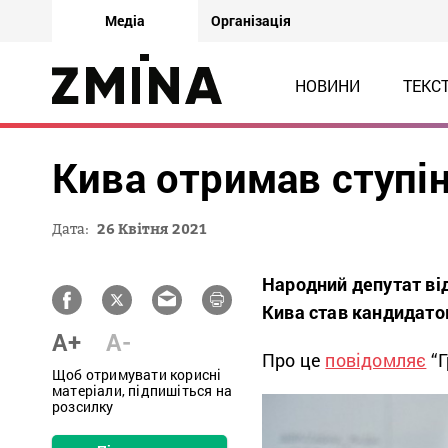
Медіа
Організація
НОВИНИ
ТЕКС
Кива отримав ступі
Дата:
26 Квітня 2021
Народний депутат від
Кива став кандидато
A+
A-
Про це
повідомляє
“Г
Щоб отримувати корисні
матеріали, підпишіться на
розсилку