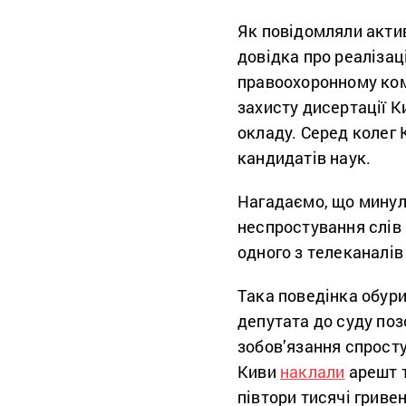
Як повідомляли активі
довідка про реалізац
правоохоронному комі
захисту дисертації 
окладу. Серед колег 
кандидатів наук.
Нагадаємо, що минул
неспростування слів 
одного з телеканалів 
Така поведінка обурил
депутата до суду позо
зобов’язання спрост
Киви
наклали
арешт т
півтори тисячі гривен