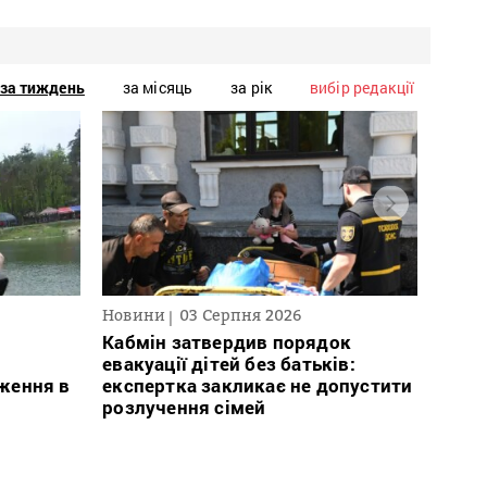
за тиждень
за місяць
за рік
вибір редакції
Новини
03 Серпня 2026
Нови
Кабмін затвердив порядок
Росі
евакуації дітей без батьків:
знищи
ження в
експертка закликає не допустити
місії
розлучення сімей
пере