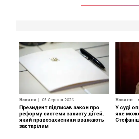
Новини
05 Серпня 2026
Новини
Президент підписав закон про
У суді о
реформу системи захисту дітей,
яке може
який правозахисники вважають
Стефаніш
застарілим