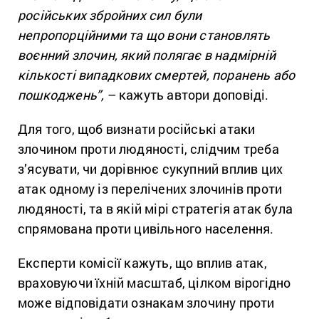
російських збройних сил були
непропорційними та що вони становлять
воєнний злочин, який полягає в надмірній
кількості випадкових смертей, поранень або
пошкоджень”,
– кажуть автори доповіді.
Для того, щоб визнати російські атаки
злочином проти людяності, слідчим треба
з’ясувати, чи дорівнює сукупний вплив цих
атак одному із перелічених злочинів проти
людяності, та в якій мірі стратегія атак була
спрямована проти цивільного населення.
Експерти комісії кажуть, що вплив атак,
враховуючи їхній масштаб, цілком вірогідно
може відповідати ознакам злочину проти