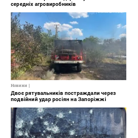
середніх агровиробників
Новини
Двоє рятувальників постраждали через
подвійний удар росіян на Запоріжжі