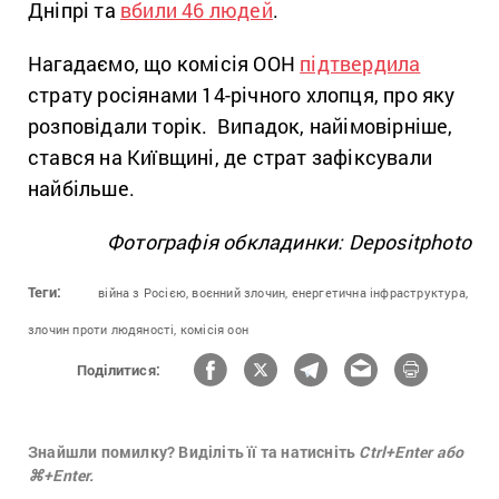
Дніпрі та
вбили 46 людей
.
Нагадаємо, що комісія ООН
підтвердила
страту росіянами 14-річного хлопця, про яку
розповідали торік. Випадок, найімовірніше,
стався на Київщині, де страт зафіксували
найбільше.
Фотографія обкладинки: Depositphoto
Теги:
війна з Росією,
воєнний злочин,
енергетична інфраструктура,
злочин проти людяності,
комісія оон
Поділитися:
Знайшли помилку? Виділіть її та натисніть
Ctrl+Enter або
⌘+Enter.