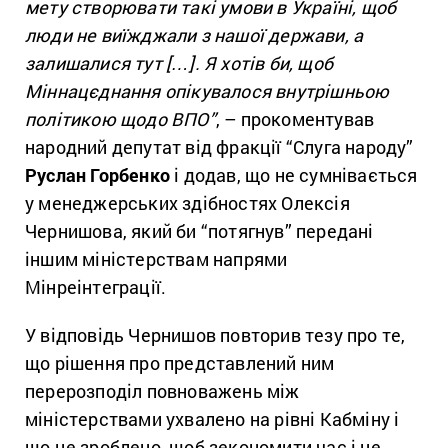
мету створювати такі умови в Україні, щоб
люди не виїжджали з нашої держави, а
залишалися тут […]. Я хотів би, щоб
Міннацєднання опікувалося внутрішньою
політикою щодо ВПО”
, – прокоментував
народний депутат від фракції “Слуга народу”
Руслан Горбенко
і додав, що не сумнівається
у менеджерських здібностях Олексія
Чернишова, який би “потягнув” передані
іншим міністерствам напрями
Мінреінтеграції.
У відповідь Чернишов повторив тезу про те,
що рішення про представлений ним
перерозподіл повноважень між
міністерствами ухвалено на рівні Кабміну і
що це зроблено, щоб зекономити час і не