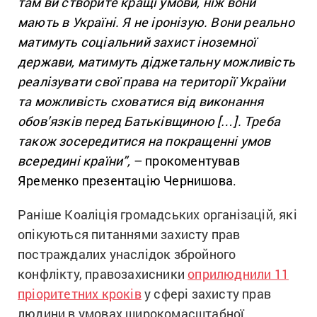
там ви створите кращі умови, ніж вони
мають в Україні. Я не іронізую. Вони реально
матимуть соціальний захист іноземної
держави, матимуть діджетальну можливість
реалізувати свої права на території України
та можливість сховатися від виконання
обов’язків перед Батьківщиною […]. Треба
також зосередитися на покращенні умов
всередині країни”,
– прокоментував
Яременко презентацію Чернишова.
Раніше Коаліція громадських організацій, які
опікуються питаннями захисту прав
постраждалих унаслідок збройного
конфлікту, правозахисники
оприлюднили 11
пріоритетних кроків
у сфері захисту прав
людини в умовах широкомасштабної