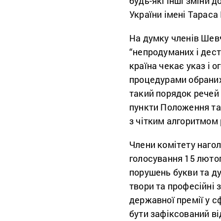
будь-які інші зміни 
України імені Тараса
На думку членів Шевч
“непродуманих і дест
країна чекає указ і 
процедурами обраних
такий порядок речей 
пункти Положення та 
з чітким алгоритмом
Члени комітету нагол
голосування 15 лютого
порушень букви та ду
твори та професійні 
державної премії у с
бути зафіксований ві