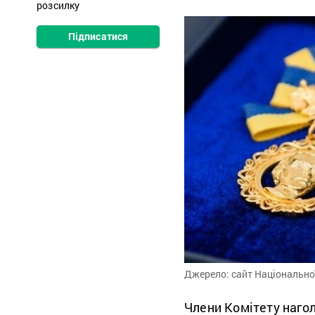
розсилку
Підписатися
Джерело: сайт Національної
Члени Комітету наго