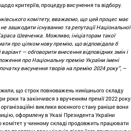
щодо критеріїв, процедур висунення та відбору.
нківського комітету, вважаємо, що цей процес має
 не зашкодити існуванню та репутації Національної
 Тараса Шевченка. Можливо, ініціаторам такої
ати про цілком нову премію, що відповідала б
й варіант — обговорити внесення відповідних змін і
ложення про Національну премію України імені
очатку висунення творів на премію 2024 року”,
—
.
ажили, що строк повноважень нинішнього складу
ри роки та закінчився з врученням премії 2022 року
 організаційні виклики воєнного стану раніше вони
зицію, оформлену в Указі Президента України
о комітет у чинному складі продовжить працювати