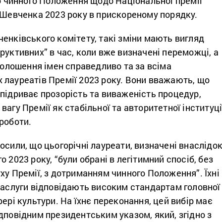
до чинного Положення щодо Національної премії
 Шевченка 2023 року в прискореному порядку.
енківського комітету, такі зміни мають вигляд
руктивних” в час, коли вже визначені переможці, а
оголошення імен справедливо та за всіма
 лауреатів Премії 2023 року. Вони вважають, що
підриває прозорість та виваженість процедур,
вагу Премії як стабільної та авторитетної інституці
 роботи.
осили, що цьогорічні лауреати, визначені внаслідо
 2023 року, “були обрані в легітимний спосіб, без
ху Премії, з дотриманням чинного Положення”. Їхні
заслуги відповідають високим стандартам головної
фері культури. На їхнє переконання, цей вибір має
дповідним президентським указом, який, згідно з