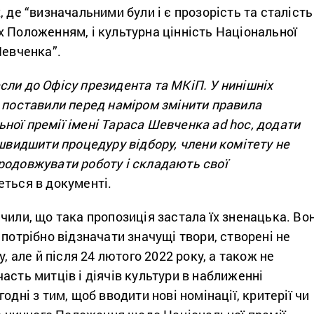
, де “визначальними були і є прозорість та сталість
 Положенням, і культурна цінність Національної
Шевченка”.
ли до Офісу президента та МКіП. У нинішніх
с поставили перед наміром змінити правила
ної премії імені Тараса Шевченка ad hoc, додати
ишвидшити процедуру відбору, члени комітету не
родовжувати роботу і складають свої
ться в документі.
чили, що така пропозиція застала їх зненацька. Во
 потрібно відзначати значущі твори, створені не
у, але й після 24 лютого 2022 року, а також не
асть митців і діячів культури в наближенні
одні з тим, щоб вводити нові номінації, критерії чи