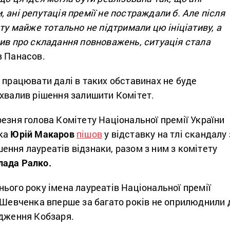
 ані репутація премії не постраждали б. Але після
ету майже тотально не підтримали цю ініціативу, а
вив про складання повноважень, ситуація стала
 Панасов.
 працювати далі в таких обставинах не буде
ухвалив рішення залишити Комітет.
езня голова Комітету Національної премії України
нка
Юрій Макаров
пішов
у відставку на тлі скандалу 
ння лауреатів відзнаки, разом з ним з комітету
лада Ралко.
ього року імена лауреатів Національної премії
 Шевченка вперше за багато років не оприлюднили 
одження Кобзаря.