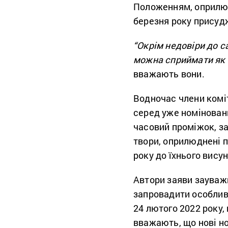
Положенням, оприлюд
березня року присуд
“Окрім недовіри до с
можна сприймати як н
вважають вони.
Водночас члени комі
серед уже номіновани
часовий проміжок, з
твори, оприлюднені пр
року до їхнього вису
Автори заяви зауважи
запровадити особливу
24 лютого 2022 року,
вважають, що нові н