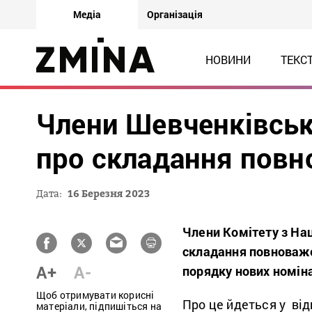
Медіа
Організація
НОВИНИ
ТЕКС
Члени Шевченківськ
про складання пов
Дата:
16 Березня 2023
Члени Комітету з Нац
складання повноваже
A+
A-
порядку нових номіна
Щоб отримувати корисні
Про це йдеться у від
матеріали, підпишіться на