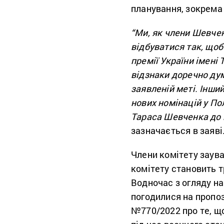
планування, зокрема 
“Ми, як члени Шевче
відбуватися так, щоб
премії України імені
відзнаки доречно дум
заявленій меті. Інши
нових номінацій у По
Тараса Шевченка до п
зазначається в заяві
Члени комітету заув
комітету становить т
Водночас з огляду на
погодилися на пропо
№770/2022 про те, щ