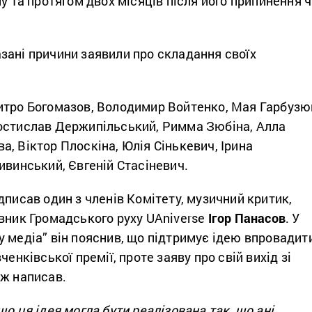
ну та протягом двох місяців після його припинення 
зані причини заявили про складання своїх
итро Богомазов, Володимир Войтенко, Мая Гарбузю
остислав Держипільський, Римма Зюбіна, Алла
, Віктор Плоскіна, Юлія Сінькевич, Ірина
ивинський, Євгеній Стасіневич.
дписав один з членів Комітету, музичний критик,
овник Громадського руху UAniverse
Ігор Панасов
. У
 медіа” він пояснив, що підтримує ідею впровадит
ченківської премії, проте заяву про свій вихід зі
ож написав.
що ця ідея могла бути реалізована так, що ані