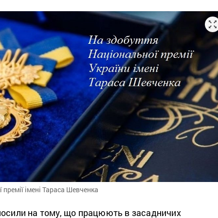
 премії імені Тараса Шевченка
лосили на тому, що працюють в засадничих