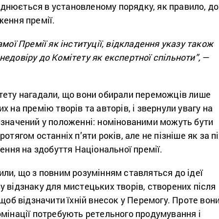
нюється в установленому порядку, як правило, до
ження премії.
амої Премії як інституції, відкладення указу також
едовіру до Комітету як експертної спільноти”,
—
тету нагадали, що вони обирали переможців лише
х на премію творів та авторів, і звернули увагу на
азначений у положенні: номінованими можуть бути
отягом останніх п’яти років, але не пізніше як за п
нення на здобуття Національної премії.
ли, що з повним розумінням ставляться до ідеї
 відзнаку для мистецьких творів, створених після
 щоб відзначити їхній внесок у Перемогу. Проте вон
омінації потребують ретельного продумування і