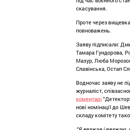
під час воєнного ста
скасування.
Проте через вищевка
повноважень.
Заяву підписали: Дм
Тамара Гундорова, Р
Мазур, Люба Морозова
Славінська, Остап Сл
Водночас заяву не пі
журналіст, співзасн
коментарі
“Детектору
нові номінації до Шев
складу комітету так
“Я вважав і вважаю, 