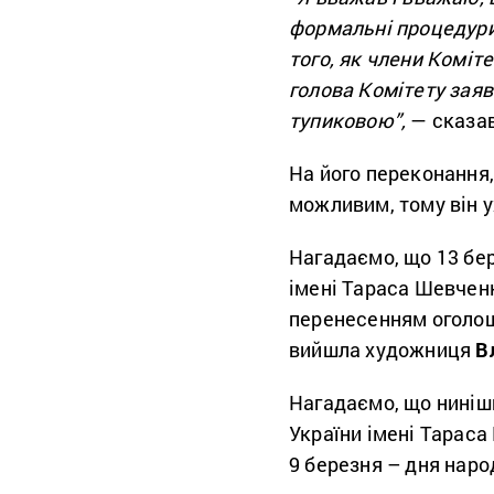
формальні процедури,
того, як члени Коміт
голова Комітету зая
тупиковою”,
— сказав
На його переконання,
можливим, тому він 
Нагадаємо, що 13 бер
імені Тараса Шевче
перенесенням оголоше
вийшла художниця
В
Нагадаємо, що нинішн
України імені Тараса
9 березня – дня нар