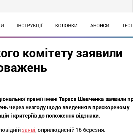
ТИ
ІНСТРУКЦІЇ
КОЛОНКИ
АНОНСИ
ТЕС
ого комітету заявили
новажень
іональної премії імені Тараса Шевченка заявили п
нь через незгоду щодо введення в прискореному
цій і критеріїв до положення відзнаки.
повідній
заяві
, оприлюдненій 16 березня.