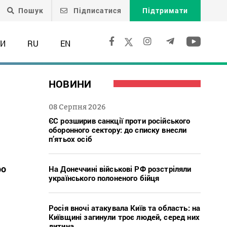
Пошук
Підписатися
Підтримати
ТИ
RU
EN
НОВИНИ
08 Серпня 2026
ЄС розширив санкції проти російського
оборонного сектору: до списку внесли
п’ятьох осіб
ро
На Донеччині військові РФ розстріляли
українського полоненого бійця
Росія вночі атакувала Київ та область: на
Київщині загинули троє людей, серед них
дитина