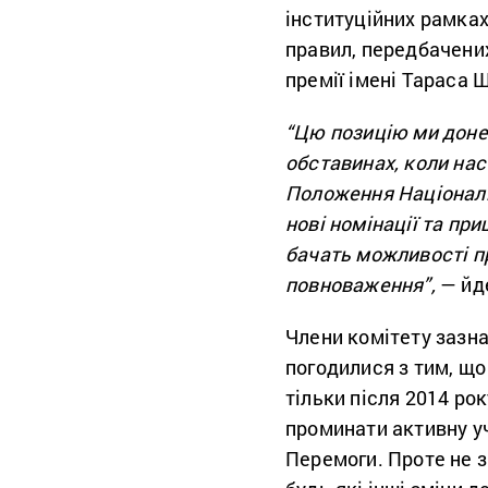
інституційних рамках
правил, передбачених
премії імені Тараса 
“Цю позицію ми донес
обставинах, коли на
Положення Національ
нові номінації та пр
бачать можливості п
повноваження”,
— йде
Члени комітету зазна
погодилися з тим, що
тільки після 2014 рок
проминати активну уч
Перемоги. Проте не зг