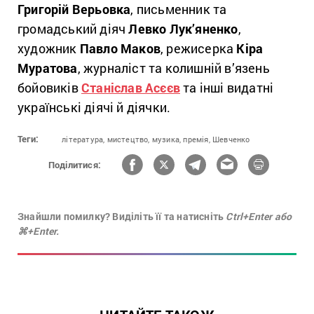
Григорій Верьовка
, письменник та
громадський діяч
Левко Лук’яненко
,
художник
Павло Маков
, режисерка
Кіра
Муратова
, журналіст та колишній в’язень
бойовиків
Станіслав Асєєв
та інші видатні
українські діячі й діячки.
Теги:
література,
мистецтво,
музика,
премія,
Шевченко
Поділитися:
Знайшли помилку? Виділіть її та натисніть
Ctrl+Enter або
⌘+Enter.