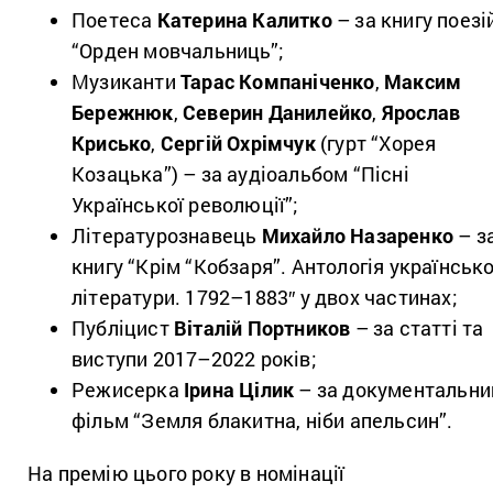
Поетеса
Катерина Калитко
– за книгу поезі
“Орден мовчальниць”;
Музиканти
Тарас Компаніченко
,
Максим
Бережнюк
,
Северин Данилейко
,
Ярослав
Крисько
,
Сергій Охрімчук
(гурт “Хорея
Козацька”) – за аудіоальбом “Пісні
Української революції”;
Літературознавець
Михайло Назаренко
– з
книгу “Крім “Кобзаря”. Антологія українсько
літератури. 1792–1883″ у двох частинах;
Публіцист
Віталій Портников
– за статті та
виступи 2017–2022 років;
Режисерка
Ірина Цілик
– за документальни
фільм “Земля блакитна, ніби апельсин”.
На премію цього року в номінації