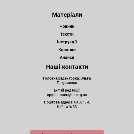
Матеріали
Новини
Тексти
Інструкції
Колонки
Анонси
Наші контакти
Головна редакторка:
Ольга
Падірякова
E-mail редакції:
op@humanrights.org.ua
Поштова
адреса:
04071, м.
Київ, а/с 33