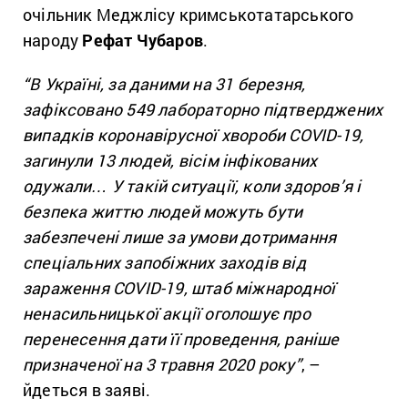
очільник Меджлісу кримськотатарського
народу
Рефат Чубаров
.
“В Україні, за даними на 31 березня,
зафіксовано 549 лабораторно підтверджених
випадків коронавірусної хвороби COVID-19,
загинули 13 людей, вісім інфікованих
одужали… У такій ситуації, коли здоров’я і
безпека життю людей можуть бути
забезпечені лише за умови дотримання
спеціальних запобіжних заходів від
зараження COVID-19, штаб міжнародної
ненасильницької акції оголошує про
перенесення дати її проведення, раніше
призначеної на 3 травня 2020 року”
, –
йдеться в заяві.