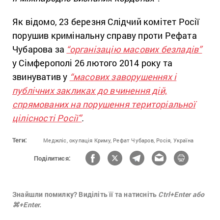
Як відомо, 23 березня Слідчий комітет Росії
порушив кримінальну справу проти Рефата
Чубарова за
“організацію масових безладів”
у Сімферополі 26 лютого 2014 року та
звинуватив у
“масових заворушеннях і
публічних закликах до вчинення дій,
спрямованих на порушення територіальної
цілісності Росії”
.
Теги:
Меджліс,
окупація Криму,
Рефат Чубаров,
Росія,
Україна
Поділитися:
Знайшли помилку? Виділіть її та натисніть
Ctrl+Enter або
⌘+Enter.