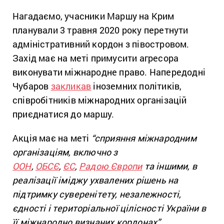
Нагадаємо, учасники Маршу на Крим
планували 3 травня 2020 року перетнути
адміністративний кордон з півостровом.
Захід має на меті примусити агресора
виконувати міжнародне право. Напередодні
Чубаров
закликав
іноземних політиків,
співробітників міжнародних організацій
приєднатися до маршу.
Акція має на меті
“сприяння міжнародним
організаціям, включно з
ООН
,
ОБСЄ
,
ЄС
,
Радою Європи
та іншими, в
реалізації іміджу ухвалених рішень на
підтримку суверенітету, незалежності,
єдності і територіальної цілісності України в
її міжнародно визнаних кордонах”
.