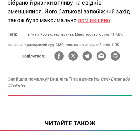
зібрано й ризики впливу на свідків
зменшилися. Його батькові запобіжний захід
також було максимально
пом’якшено
.
Теги:
війна з Росією,
експертиза,
Міністерство юстиції,
НАБУ,
право на справедливий суд,
СІЗО,
тиск на антикорупційників,
ЦПК
Поділитися:
Знайшли помилку? Виділіть її та натисніть
Ctrl+Enter або
⌘+Enter.
ЧИТАЙТЕ ТАКОЖ