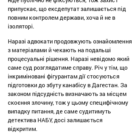
ніде публічно не фіксуються, тож захист
припускає, що ексдепутат залишається під
повним контролем держави, хоча й не в
ізоляторі.
Наразі адвокати продовжують ознайомлення
з матеріалами й чекають на подальші
процесуальні рішення. Наразі невідомо який
саме суд розглядатиме справу. Річ у тім, що
інкриміновані фігурантам дії стосуються
підготовки до збуту канабісу в Дагестан. За
законом підсудність визначають за місцем
скоєння злочину, тож у цьому специфічному
випадку питання, де саме судитимуть
детектива НАБУ, досі залишається
відкритим.