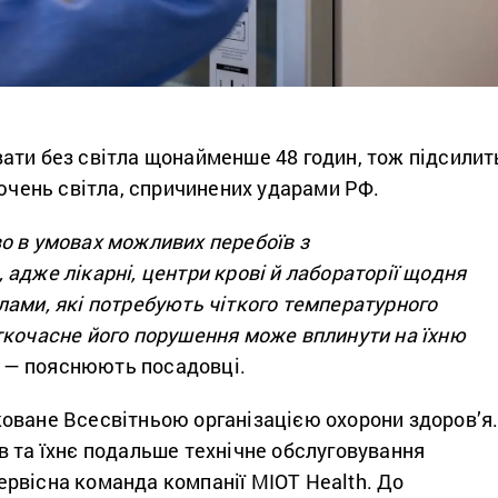
ати без світла щонайменше 48 годин, тож підсилит
лючень світла, спричинених ударами РФ.
о в умовах можливих перебоїв з
адже лікарні, центри крові й лабораторії щодня
лами, які потребують чіткого температурного
ткочасне його порушення може вплинути на їхню
— пояснюють посадовці.
оване Всесвітньою організацією охорони здоров’я
в та їхнє подальше технічне обслуговування
рвісна команда компанії МІОТ Health. До