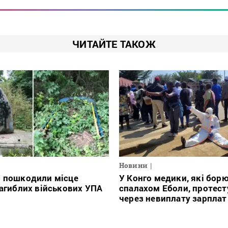
ЧИТАЙТЕ ТАКОЖ
Новини
і пошкодили місце
У Конго медики, які борю
загиблих військових УПА
спалахом Еболи, протес
через невиплату зарплат