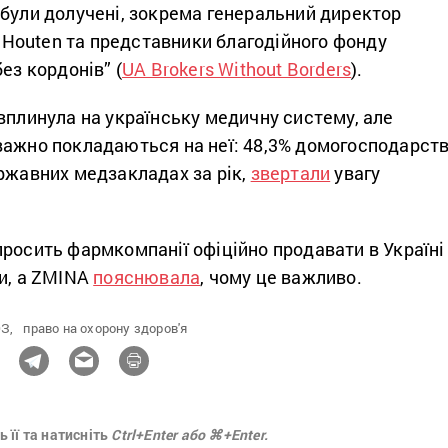
 були долучені, зокрема генеральний директор
 Houten та представники благодійного фонду
ез кордонів” (
UA Brokers Without Borders
).
вплинула на українську медичну систему, але
важно покладаються на неї: 48,3% домогосподарст
ржавних медзакладах за рік,
звертали
увагу
росить фармкомпанії офіційно продавати в Україні
ки, а ZMINA
пояснювала
, чому це важливо.
З,
право на охорону здоров'я
 її та натисніть
Ctrl+Enter або ⌘+Enter.