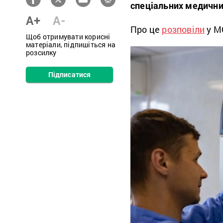
спеціальних медични
A+
A-
Про це
розповіли
у М
Щоб отримувати корисні
матеріали, підпишіться на
розсилку
Підписатися