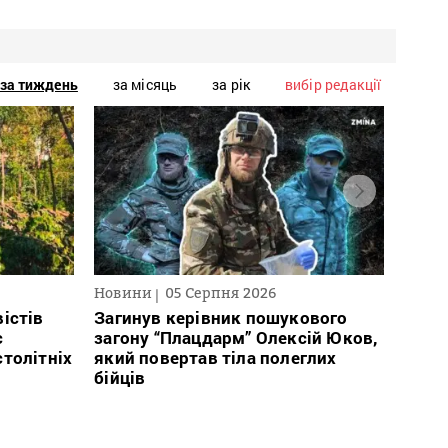
за тиждень
за місяць
за рік
вибір редакції
Новини
05 Серпня 2026
Нови
істів
Загинув керівник пошукового
Полі
с
загону “Плацдарм” Олексій Юков,
Вигів
столітніх
який повертав тіла полеглих
дван
бійців
росій