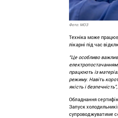
Фото: МОЗ
Техніка може працюв
лікарні під час відк
“Це особливо важлив
електропостачанням, 
працюють із матеріа
режиму. Навіть коро
якість і безпечність”,
Обладнання сертифік
Запуск холодильникі
супроводжуватиме се