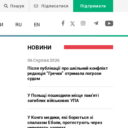
Пошук
Підписатися
Підтримати
ТИ
RU
EN
НОВИНИ
06 Серпня 2026
Після публікації про шкільний конфлікт
редакція “Гречки” отримала погрози
судом
У Польщі пошкодили місце пам’яті
загиблих військових УПА
У Конго медики, які борються зі
спалахом Еболи, протестують через
невиплату зарплат