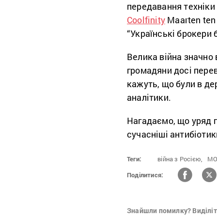
передавання техніки
Coolfinity
Maarten ten
“Українські брокери б
Велика війна значно 
громадяни досі пере
кажуть, що були в де
аналітики.
Нагадаємо, що уряд п
сучасніші антибіоти
Теги:
війна з Росією,
МО
Поділитися:
Знайшли помилку? Виділіть