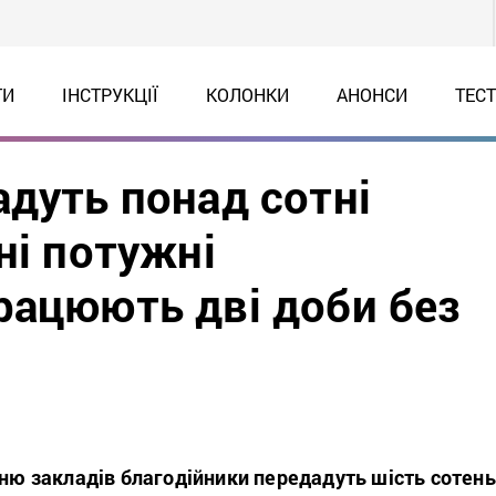
ТИ
ІНСТРУКЦІЇ
КОЛОНКИ
АНОНСИ
ТЕС
адуть понад сотні
ні потужні
рацюють дві доби без
тню закладів благодійники передадуть шість сотень