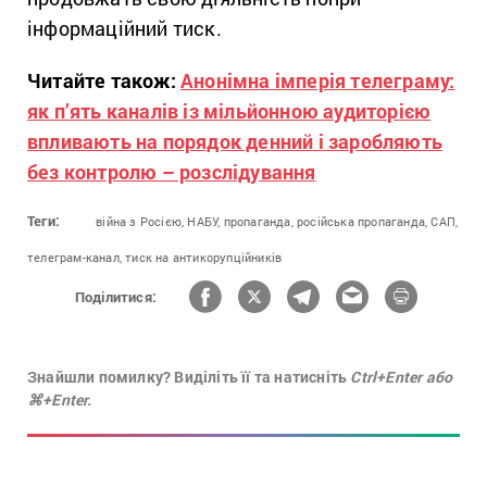
інформаційний тиск.
Читайте також:
Анонімна імперія телеграму:
як п’ять каналів із мільйонною аудиторією
впливають на порядок денний і заробляють
без контролю – розслідування
Теги:
війна з Росією,
НАБУ,
пропаганда,
російська пропаганда,
САП,
телеграм-канал,
тиск на антикорупційників
Поділитися:
Знайшли помилку? Виділіть її та натисніть
Ctrl+Enter або
⌘+Enter.