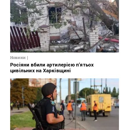
Новини
Росіяни вбили артилерією п’ятьох
цивільних на Харківщині