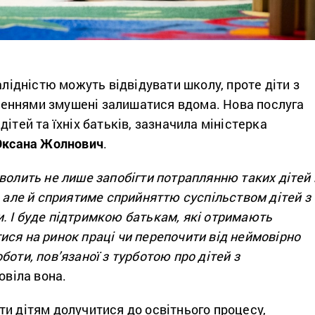
валідністю можуть відвідувати школу, проте діти з
еннями змушені залишатися вдома. Нова послуга
ітей та їхніх батьків, зазначила міністерка
Оксана Жолнович
.
волить не лише запобігти потраплянню таких дітей 
, але й сприятиме сприйняттю суспільством дітей з
. І буде підтримкою батькам, які отримають
ся на ринок праці чи перепочити від неймовірно
боти, пов’язаної з турботою про дітей з
повіла вона.
и дітям долучитися до освітнього процесу,