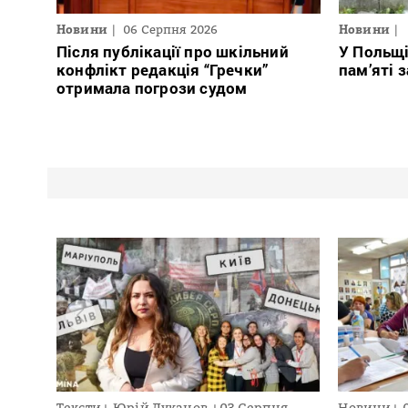
Новини
06 Серпня 2026
Новини
Після публікації про шкільний
У Польщ
конфлікт редакція “Гречки”
пам’яті 
отримала погрози судом
Тексти
Юрій Луканов
03 Серпня
Новини