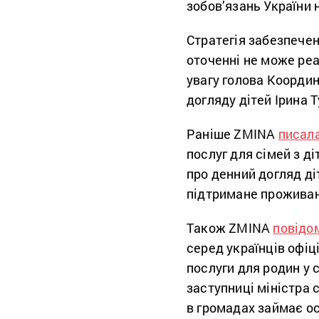
зобов’язань України 
Стратегія забезпечен
оточенні не може реа
увагу голова Координ
догляду дітей Ірина 
Раніше ZMINA
писал
послуг для сімей з д
про денний догляд ді
підтримане проживанн
Також ZMINA
повідо
серед українців офіц
послуги для родин у
заступниці міністра 
в громадах займає ос