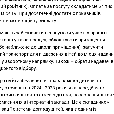
ний робітник). Оплата за послугу складатиме 24 тис.
а місяць. При досягненні достатніх показників
ати мотиваційну виплату.
мають забезпечити певні умови участі у проєкті:
телів у такій послузі, облаштувати приміщення
бо наближене до школи приміщення), залучити
ий транспорт для підвезення дітей до місця наданн
а у зворотному напрямку. Також – обрати надавачів
дкритого відбору.
ратегія забезпечення права кожної дитини на
у оточенні на 2024–2028 роки, яка передбачає
дтримки дітей та сімей з дітьми, повернення дітей 
ормлення їх в інтернатні заклади. Це є складником
зації системи догляду дітей, яка є одним із