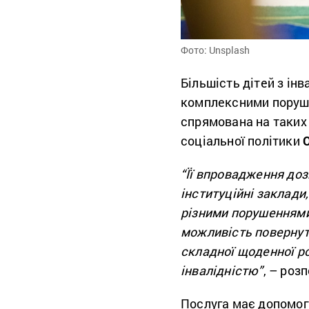
Фото: Unsplash
Більшість дітей з ін
комплексними поруш
спрямована на таких д
соціальної політики
“Її впровадження доз
інституційні заклади
різними порушеннями
можливість повернути
складної щоденної ро
інвалідністю”
, – роз
Послуга має допомогт