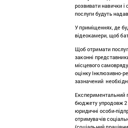
розвивати навички і 
послуги будуть надав
У приміщеннях, де бу
відеокамери, щоб ба
Щоб отримати послугу
законні представники
місцевого самовряду
оцінку Інклюзивно-ре
зазначений необхідн
Експериментальний п
бюджету упродовж 2 р
юридичні особи-підпр
отримувачів соціальн
(соціальний працівник