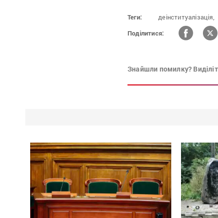
Теги:
деінституалізація,
Поділитися:
Знайшли помилку? Виділіть