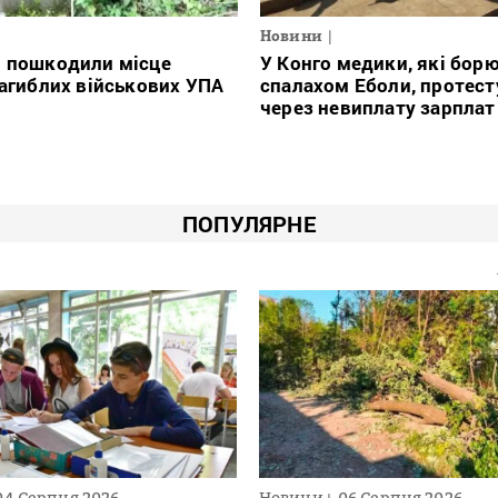
Новини
і пошкодили місце
У Конго медики, які борю
загиблих військових УПА
спалахом Еболи, протес
через невиплату зарплат
ПОПУЛЯРНЕ
04 Серпня 2026
Новини
06 Серпня 2026