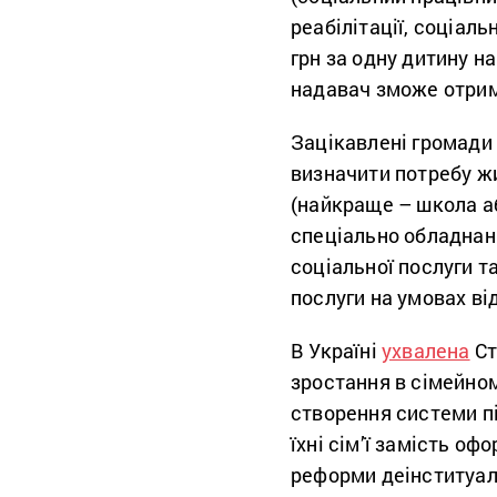
реабілітації, соціаль
грн за одну дитину н
надавач зможе отрим
Зацікавлені громади 
визначити потребу жи
(найкраще – школа а
спеціально обладнан
соціальної послуги т
послуги на умовах ві
В Україні
ухвалена
Ст
зростання в сімейном
створення системи пі
їхні сім’ї замість оф
реформи деінституалі