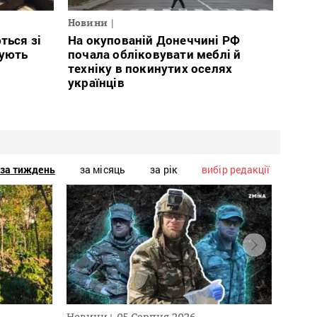
Новини
ться зі
На окупованій Донеччині РФ
тують
почала обліковувати меблі й
техніку в покинутих оселях
українців
за тиждень
за місяць
за рік
вибір редакції
Новини
05 Серпня 2026
Нови