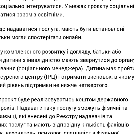
соціально інтегруватися. У межах проєкту соціальн
атися разом з освітніми.
де надаватися послуга, мають бути встановлені
тьки могли спостерігати онлайн.
 комплексного розвитку і догляду, батьки або
 дитини з інвалідністю мають звернутися до орган
вання (соціального менеджера). Дитина має пройт
сурсного центру (ІРЦ) і отримати висновок, в яком
ий рівень підтримки не нижче четвертого.
роєкт буде реалізовуватись коштом державного
оків. Надавати таку послугу зможуть фізичні та
иємці, які внесені до Реєстру надавачів та
их послуг та мають відповідну кількість фахівців
, вихователь, психолог, спеціаліст з фізичної