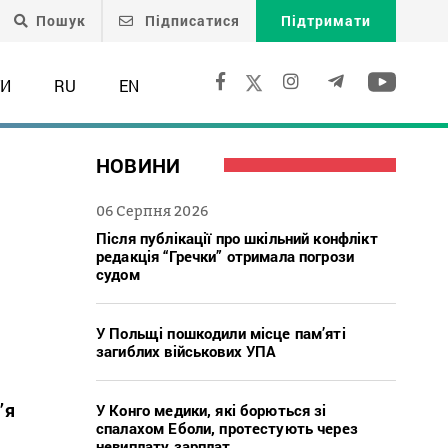
Пошук
Підписатися
Підтримати
ТИ
RU
EN
НОВИНИ
06 Серпня 2026
Після публікації про шкільний конфлікт
редакція “Гречки” отримала погрози
судом
У Польщі пошкодили місце пам’яті
загиблих військових УПА
’я
У Конго медики, які борються зі
спалахом Еболи, протестують через
невиплату зарплат