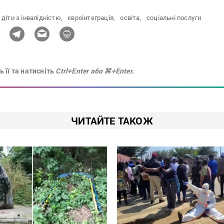
діти з інвалідністю,
євроінтеграція,
освіта,
соціальні послуги
 її та натисніть
Ctrl+Enter або ⌘+Enter.
ЧИТАЙТЕ ТАКОЖ