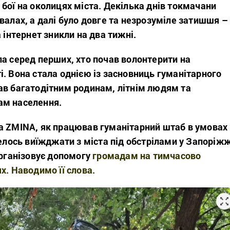
бої на околицях міста. Декілька днів токмачани
валах, а далі було довге та незрозуміле затишшя
–
а інтернет зникли на два тижні.
а серед перших, хто почав волонтерити на
. Вона стала однією із засновниць гуманітарного
ав багатодітним родинам, літнім людям та
ам населення.
а ZMINA, як працював гуманітарний штаб в умовах
велось виїжджати з міста під обстрілами у Запоріж
організовує допомогу
громадам на тимчасово
х. Наводимо її слова.