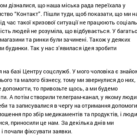
ом дізналися, що наша міська рада переїхала у
тво “Контакт”. Пішли туди, щоб показати, що ми н
під час такої кризової ситуації не працюють соціаль
ість людей не розуміла, що відбувається. У багать
а магазини та ринки були зачинені. Також у деяких
 будинки. Так у нас з’явилася ідея зробити
на базі Центру соцслужб. У мого чоловіка є знайо
ого та малого бізнесу, тому ми звернулися до них,
 допомогти, то привозьте щось, а ми будемо
ти. А потім створили телеграм-канал, у якому люди
еби та записувалися в чергу на отримання допомоги
ошення про збір медикаментів та продуктів, і люди
ися, приносили це нам. За декілька днів ми
і почали фіксувати заявки.