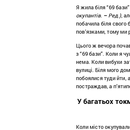
Я жила біля “69 бази
окупантів.
–
Ред.)
, а
побачила біля свого 
пов’язками, тому ми 
Цього ж вечора почав
з “69 бази”. Коли я ч
нема. Коли вибухи за
вулиці. Біля мого до
побоялися туди йти, 
постраждав, а п’ятип
У багатьох токм
Коли місто окупували