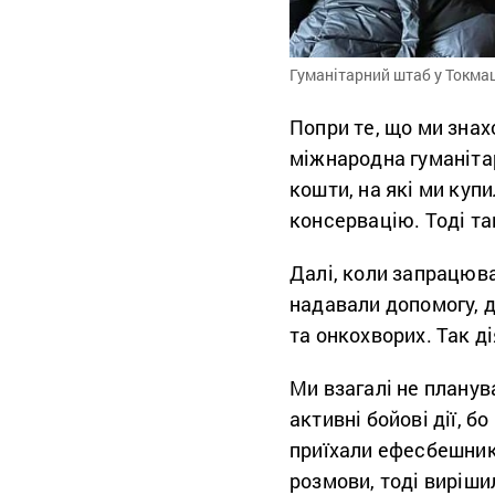
Гуманітарний штаб у Токмац
Попри те, що ми знах
міжнародна гуманітар
кошти, на які ми куп
консервацію. Тоді та
Далі, коли запрацюва
надавали допомогу, д
та онкохворих. Так д
Ми взагалі не плану
активні бойові дії, б
приїхали ефесбешник
розмови, тоді виріш