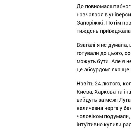
До повномасштабного
навчалася в універси
Запоріжжі. Потім пов
тиждень приїжджала 
Взагалі я не думала,
готували до цього, о
можуть бути. Але я н
це абсурдом: яка ще 
Навіть 24 лютого, ко
Києва, Харкова та інш
вийдуть за межі Луг
величезна черга у ба
чоловіком подумали
інтуїтивно купили ра