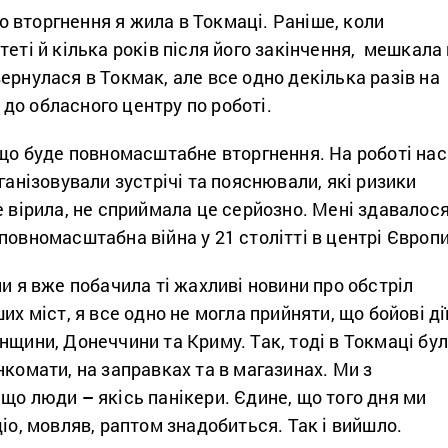
 вторгнення я жила в Токмаці. Раніше, коли
теті й кілька років після його закінчення, мешкала 
ернулася в Токмак, але все одно декілька разів на
до обласного центру по роботі.
 що буде повномасштабне вторгнення. На роботі нас
рганізовували зустрічі та пояснювали, які ризики
е вірила, не сприймала це серйозно. Мені здавалос
повномасштабна війна у 21 столітті в центрі Європ
ли я вже побачила ті жахливі новини про обстріл
их міст, я все одно не могла прийняти, що бойові ді
анщини, Донеччини та Криму.
Так, тоді в Токмаці бу
нкомати, на заправках та в магазинах. Ми з
, що люди
–
якісь панікери. Єдине, що того дня ми
діо, мовляв, раптом знадобиться. Так і вийшло.