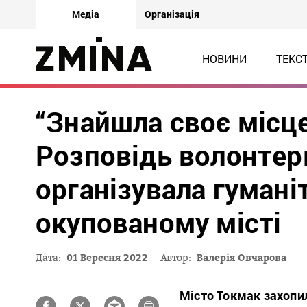
Медіа
Організація
НОВИНИ
ТЕКС
“Знайшла своє місце 
Розповідь волонтерк
організувала гумані
окупованому місті
Дата:
01 Вересня 2022
Автор:
Валерія Овчарова
Місто Токмак захопи