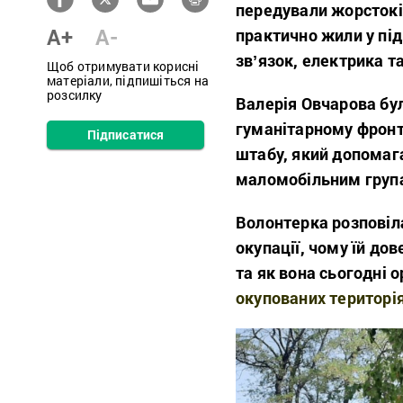
передували жорстокі 
A+
A-
практично жили у під
звʼязок, електрика т
Щоб отримувати корисні
матеріали, підпишіться на
розсилку
Валерія Овчарова бул
гуманітарному фронті
Підписатися
штабу, який допомаг
маломобільним груп
Волонтерка розповіл
окупації, чому їй до
та як вона сьогодні 
окупованих територія