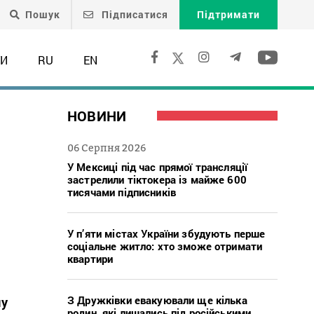
Пошук
Підписатися
Підтримати
ТИ
RU
EN
НОВИНИ
06 Серпня 2026
У Мексиці під час прямої трансляції
застрелили тіктокера із майже 600
тисячами підписників
У п’яти містах України збудують перше
соціальне житло: хто зможе отримати
квартири
З Дружківки евакуювали ще кілька
му
родин, які лишались під російськими