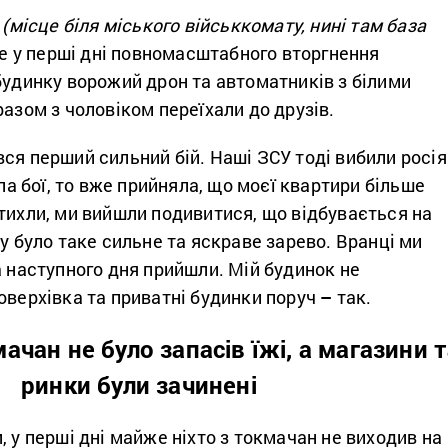
”
(місце біля міського військкомату, нині там база
ле у перші дні повномасштабного вторгнення
будинку ворожий дрон та автоматників з білими
разом з чоловіком переїхали до друзів.
ся перший сильний бій. Наші ЗСУ тоді вибили росія
ула бої, то вже прийняла, що моєї квартири більше
тихли, ми вийшли подивитися, що відбувається на
му було таке сильне та яскраве зарево. Вранці ми
а наступного дня прийшли. Мій будинок не
оверхівка та приватні будинки поруч
–
так.
ачан не було запасів їжі, а магазини 
ринки були зачинені
, у перші дні майже ніхто з токмачан не виходив на