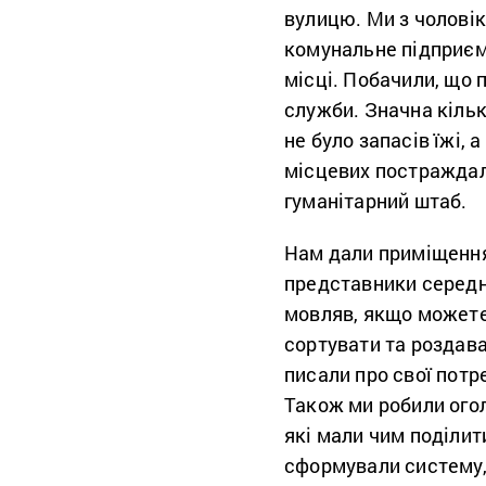
вулицю. Ми з чоловік
комунальне підприємс
місці. Побачили, що 
служби. Значна кільк
не було запасів їжі, 
місцевих постраждали
гуманітарний штаб.
Нам дали приміщення 
представники середнь
мовляв, якщо можете
сортувати та роздава
писали про свої потр
Також ми робили огол
які мали чим поділит
сформували систему, 