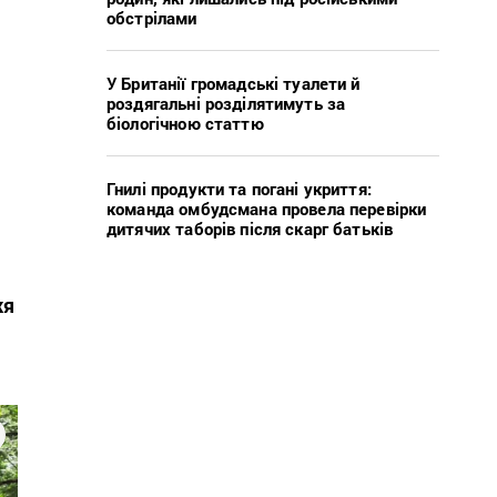
обстрілами
У Британії громадські туалети й
роздягальні розділятимуть за
біологічною статтю
Гнилі продукти та погані укриття:
команда омбудсмана провела перевірки
дитячих таборів після скарг батьків
жя