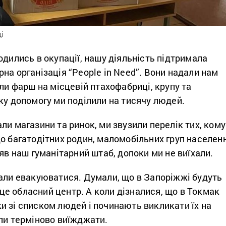
і
одились в окупації, нашу діяльність підтримала
на організація “People in Need”. Вони надали нам
или фарш на місцевій птахофабриці, крупу та
ку допомогу ми поділили на тисячу людей.
ли магазини та ринок, ми звузили перелік тих, кому
о багатодітних родин, маломобільних груп населен
іяв наш гуманітарний штаб, допоки ми не виїхали.
вали евакуюватися. Думали, що в Запоріжжі будуть
о це обласний центр. А коли дізналися, що в Токмак
и зі списком людей і починають викликати їх на
или терміново виїжджати.