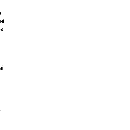
а
ні
ох
мі
.
,