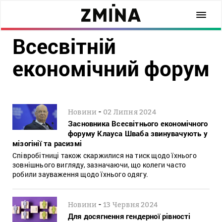
Всесвітній
економічний форум
-
Новини
02 Липня 2024
Засновника Всесвітнього економічного
форуму Клауса Шваба звинувачують у
мізогінії та расизмі
Співробітниці також скаржилися на тиск щодо їхнього
зовнішнього вигляду, зазначаючи, що колеги часто
робили зауваження щодо їхнього одягу.
-
Новини
13 Червня 2024
Для досягнення гендерної рівності