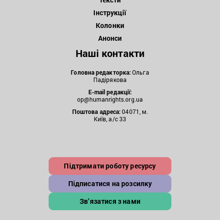
Інструкції
Колонки
Анонси
Наші контакти
Головна редакторка:
Ольга
Падірякова
E-mail редакції:
op@humanrights.org.ua
Поштова
адреса:
04071, м.
Київ, а/с 33
Підтримати роботу ресурсу
Підписатися на розсилку
Зв’язатися з нами