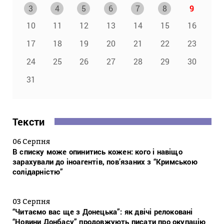
3
4
5
6
7
8
9
10
11
12
13
14
15
16
17
18
19
20
21
22
23
24
25
26
27
28
29
30
31
Тексти
06 Серпня
В списку може опинитись кожен: кого і навіщо
зарахували до іноагентів, пов’язаних з “Кримською
солідарністю”
03 Серпня
“Читаємо вас ще з Донецька”: як двічі релоковані
“Новини Донбасу” продовжують писати про окупацію