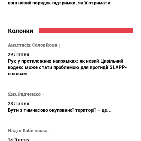
ввів новий порядок підтримки, як її отримати
Колонки
Анастасія Соловйова
29 Липня
Рух у протилежних напрямках: як новий Цивільний
кодекс може стати проблемою для протидії SLAPP-
позовам
Яна Радченко
28 Липня
Бути з тимчасово окупованої території – це…
Надія Бабинська
24 Липня