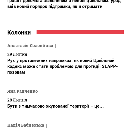
Гроші і допомога звільненим з неволі цивільним: уряд
ввів новий порядок підтримки, як її отримати
Колонки
Анастасія Соловйова
29 Липня
Рух у протилежних напрямках: як новий Цивільний
кодекс може стати проблемою для протидії SLAPP-
позовам
Яна Радченко
28 Липня
Бути з тимчасово окупованої території – це…
Надія Бабинська