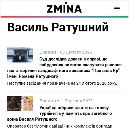
Василь Ратушний
-
Новини
03 Лютого 2026
Суд дослідив докази в справі, де
забудовник вимагає скасувати рішення
про створення ландшафтного заказника “Протасів Яр”
імені Романа Ратушного
Наступне засідання призначене на 24 лютого 2026 року.
-
Новини
11 Березня 2025
Українці зібрали кошти на тисячу
турнікетів у памʼять про загиблого
воїна Василя Ратушного
Оператор безпілотних авіаційних комплексів бригади