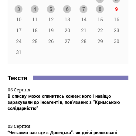
3
4
5
6
7
8
9
10
11
12
13
14
15
16
17
18
19
20
21
22
23
24
25
26
27
28
29
30
31
Тексти
06 Серпня
В списку може опинитись кожен: кого і навіщо
зарахували до іноагентів, пов’язаних з “Кримською
солідарністю”
03 Серпня
“Читаємо вас ще з Донецька”: як двічі релоковані