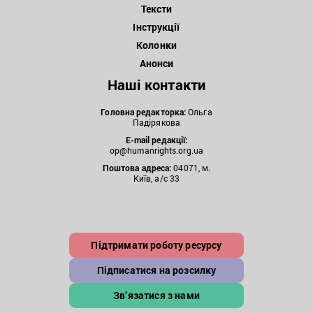
Тексти
Інструкції
Колонки
Анонси
Наші контакти
Головна редакторка:
Ольга
Падірякова
E-mail редакції:
op@humanrights.org.ua
Поштова
адреса:
04071, м.
Київ, а/с 33
Підтримати роботу ресурсу
Підписатися на розсилку
Зв’язатися з нами