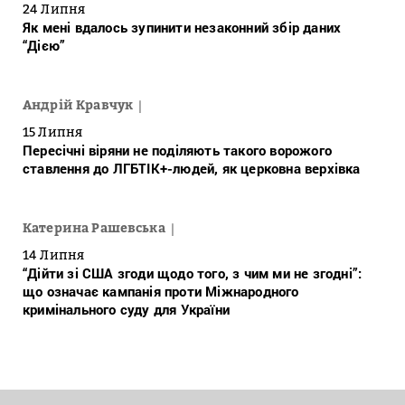
24 Липня
Як мені вдалось зупинити незаконний збір даних
“Дією”
Андрій Кравчук
15 Липня
Пересічні віряни не поділяють такого ворожого
ставлення до ЛГБТІК+-людей, як церковна верхівка
Катерина Рашевська
14 Липня
“Дійти зі США згоди щодо того, з чим ми не згодні”:
що означає кампанія проти Міжнародного
кримінального суду для України