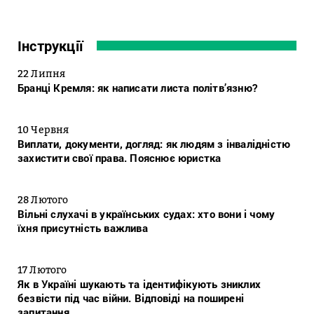
Інструкції
22 Липня
Бранці Кремля: як написати листа політв’язню?
10 Червня
Виплати, документи, догляд: як людям з інвалідністю
захистити свої права. Пояснює юристка
28 Лютого
Вільні слухачі в українських судах: хто вони і чому
їхня присутність важлива
17 Лютого
Як в Україні шукають та ідентифікують зниклих
безвісти під час війни. Відповіді на поширені
запитання