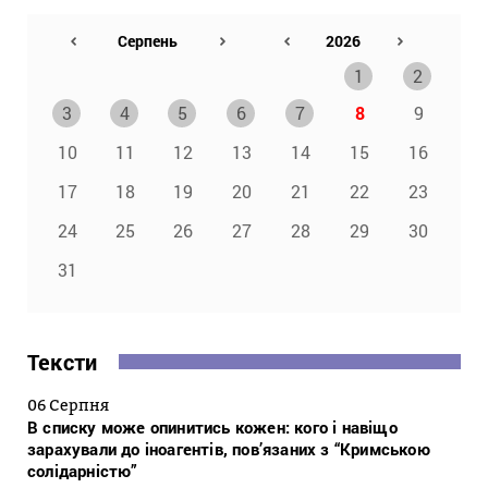
1
2
3
4
5
6
7
8
9
10
11
12
13
14
15
16
17
18
19
20
21
22
23
24
25
26
27
28
29
30
31
Тексти
06 Серпня
В списку може опинитись кожен: кого і навіщо
зарахували до іноагентів, пов’язаних з “Кримською
солідарністю”