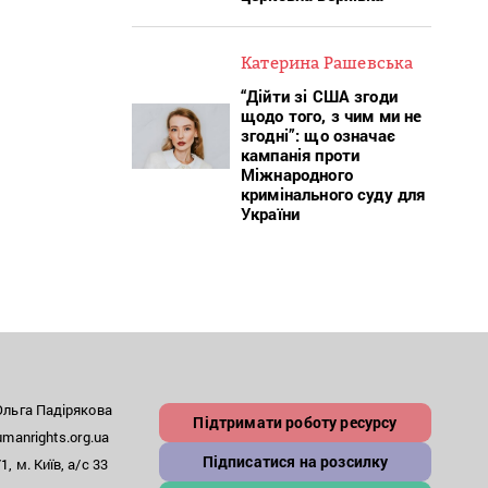
Катерина Рашевська
“Дійти зі США згоди
щодо того, з чим ми не
згодні”: що означає
кампанія проти
Міжнародного
кримінального суду для
України
льга Падірякова
Підтримати роботу ресурсу
anrights.org.ua
Підписатися на розсилку
, м. Київ, а/с 33