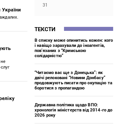
31
и України
аждалих.
ТЕКСТИ
В списку може опинитись кожен: кого
і навіщо зарахували до іноагентів,
жують
пов’язаних з “Кримською
солідарністю”
вне
ослуг
“Читаємо вас ще з Донецька”: як
двічі релоковані “Новини Донбасу”
продовжують писати про окупацію та
боротися з пропагандою
реліку
Державна політика щодо ВПО:
хронологія міністерств від 2014-го до
2026 року