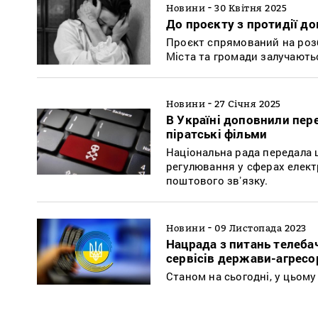
-
Новини
30 Квітня 2025
До проєкту з протидії д
Проєкт спрямований на роз
Міста та громади залучають
-
Новини
27 Січня 2025
В Україні доповнили пер
піратські фільми
Національна рада передала 
регулювання у сферах елект
поштового звʼязку.
-
Новини
09 Листопада 2023
Нацрада з питань телебач
сервісів держави-агресо
Станом на сьогодні, у цьому