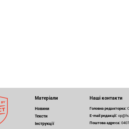
Матеріали
Наші контакти
Новини
Головна редакторка:
О
E-mail редакції:
op@hum
Тексти
Поштова
адреса:
04071
Інструкції