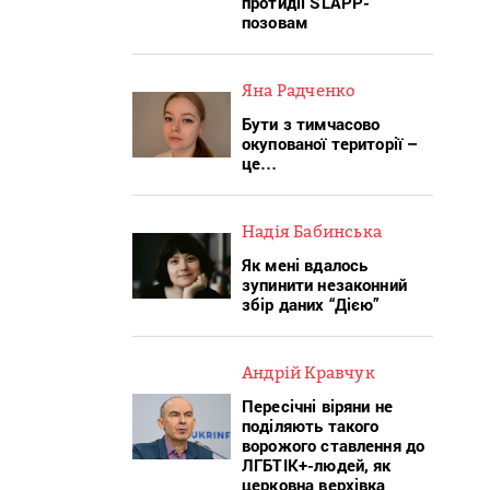
протидії SLAPP-
позовам
Яна Радченко
Бути з тимчасово
окупованої території –
це…
Надія Бабинська
Як мені вдалось
зупинити незаконний
збір даних “Дією”
Андрій Кравчук
Пересічні віряни не
поділяють такого
ворожого ставлення до
ЛГБТІК+-людей, як
церковна верхівка