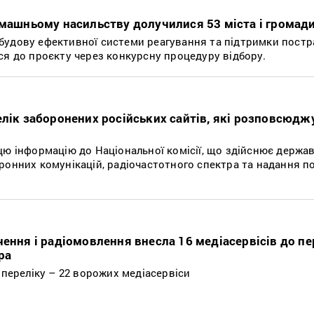
омашньому насильству долучилися 53 міста і громад
будову ефективної системи реагування та підтримки постр
ся до проєкту через конкурсну процедуру відбору.
елік заборонених російських сайтів, які розповсюд
цю інформацію до Національної комісії, що здійснює держа
ронних комунікацій, радіочастотного спектра та надання п
ення і радіомовлення внесла 16 медіасервісів до пе
ра
 переліку – 22 ворожих медіасервіси