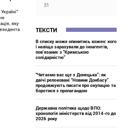
31
Україні"
не
ація, яку
ТЕКСТИ
резидента
В списку може опинитись кожен: кого
і навіщо зарахували до іноагентів,
пов’язаних з “Кримською
солідарністю”
“Читаємо вас ще з Донецька”: як
двічі релоковані “Новини Донбасу”
продовжують писати про окупацію та
боротися з пропагандою
Державна політика щодо ВПО:
хронологія міністерств від 2014-го до
2026 року