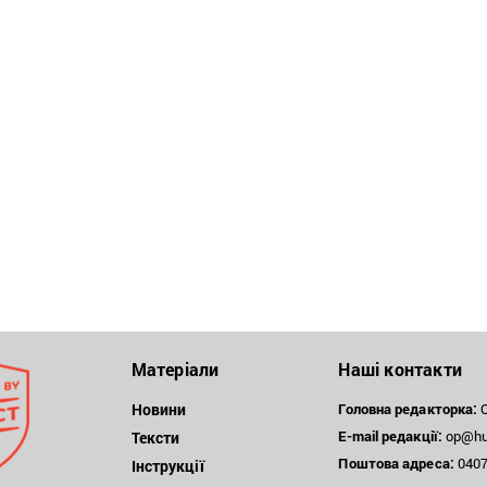
Матеріали
Наші контакти
Новини
Головна редакторка:
О
E-mail редакції:
op@hum
Тексти
Поштова
адреса:
04071
Інструкції