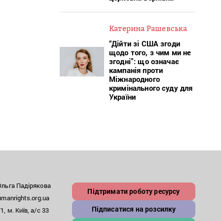
Катерина Рашевська
“Дійти зі США згоди
щодо того, з чим ми не
згодні”: що означає
кампанія проти
Міжнародного
кримінального суду для
України
льга Падірякова
Підтримати роботу ресурсу
anrights.org.ua
Підписатися на розсилку
, м. Київ, а/с 33