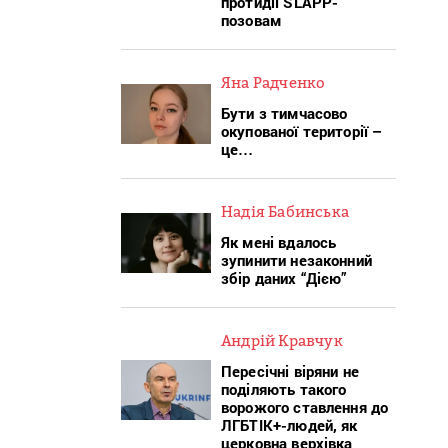
протидії SLAPP-
позовам
Яна Радченко
Бути з тимчасово
окупованої території –
це…
Надія Бабинська
Як мені вдалось
зупинити незаконний
збір даних “Дією”
Андрій Кравчук
Пересічні віряни не
поділяють такого
ворожого ставлення до
ЛГБТІК+-людей, як
церковна верхівка