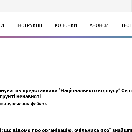
ТИ
ІНСТРУКЦІЇ
КОЛОНКИ
АНОНСИ
ТЕС
винуватив представника “Національного корпусу” Серг
ґрунті ненависті
звинувачення фейком.
і: що відомо про організацію, очільника якої знайш