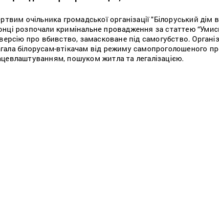
ртвим очільника громадської організації "Білоруський дім в 
онці розпочали кримінальне провадження за статтею “Умис
версію про вбивство, замасковане під самогубство. Організ
гала білорусам-втікачам від режиму самопроголошеного п
цевлаштуванням, пошуком житла та легалізацією.