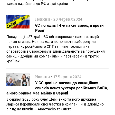
також надійшли до РФ з цієї країни
-
Новини
20 Червня 2024
ЄС погодив 14-й пакет санкцій проти
Росії
Посадовці з 27 країн ЄС обговорювали пакет санкцій
понад місяць. Нові заходи включають заборону на
перевалку російського СПГ та план покласти на
операторів з Євросоюзу відповідальність за порушення
санкцій дочірніми компаніями й партнерами в третіх
країнах
-
Новини
17 Червня 2024
У ЄС досі не внесли до санкційних
списків конструктора російських БпЛА,
а його родина має майно в Європі
9 серпня 2023 року Олег Демченко та його дружина
Лариса переписали свої частки в компанії й, відповідно,
віллу, на внуків — Анастасію та Олега