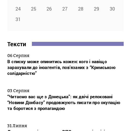
24
25
26
27
28
29
30
31
Тексти
06 Серпня
В списку може опинитись кожен: кого і навіщо
зарахували до іноагентів, пов’язаних з “Кримською
солідарністю”
03 Серпня
“Читаємо вас ще з Донецька”: як двічі релоковані
“Новини Донбасу” продовжують писати про окупацію
та боротися з пропагандою
31 Липня