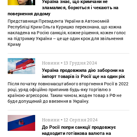
Україна знає, що кримчани не
зламалися, борються і чекають на
повернення додому
Представниця Президента України в Автономній
Республіці Крим Ольга Куришко переконана, що кожна
накладена на Росію санкція, кожне рішення, кожен голос
на підтримку України – це ще один крок для звільнення
Криму
-
Новини
13 Грудня 2024
Україна продовжила дію заборони на
імпорт товарів із Росії ще на один рік
Після початку повномасштабного вторгнення Росії в 2022
році, уряд офіційно припинив будь-яку торгівлю з
країною-агресором. Таким чином, жоден товар з РФ не
буде допущений до ввезення в Україну.
-
Новини
12 Серпня 2024
До Росії попри санкції продовжує
надходити готівкова валюта на