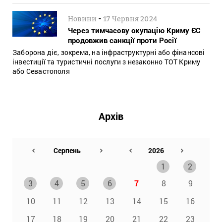
-
Новини
17 Червня 2024
Через тимчасову окупацію Криму ЄС
продовжив санкції проти Росії
Заборона діє, зокрема, на інфраструктурні або фінансові
інвестиції та туристичні послуги з незаконно ТОТ Криму
або Севастополя
Архів
1
2
3
4
5
6
7
8
9
10
11
12
13
14
15
16
17
18
19
20
21
22
23