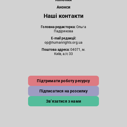
Анонси
Наші контакти
Головна редакторка:
Ольга
Падірякова
E-mail редакції:
op@humanrights.org.ua
Поштова
адреса:
04071, м.
Київ, а/с 33
Підтримати роботу ресурсу
Підписатися на розсилку
Зв’язатися з нами