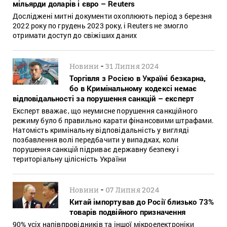
мільярди доларів і євро – Reuters
Досліджені митні документи охоплюють період з березня
2022 року по грудень 2023 року, і Reuters не змогло
отримати доступ до свіжіших даних
-
Новини
31 Липня 2024
Торгівля з Росією в Україні безкарна,
бо в Кримінальному кодексі немає
відповідальності за порушення санкцій – експерт
Експерт вважає, що неумисне порушення санкційного
режиму було б правильно карати фінансовими штрафами.
Натомість кримінальну відповідальність у вигляді
позбавлення волі передбачити у випадках, коли
порушення санкцій підриває державну безпеку і
територіальну цілісність України
-
Новини
07 Липня 2024
Китай імпортував до Росії близько 73%
товарів подвійного призначення
90% усіх напівпровідників та іншої мікроелектроніки