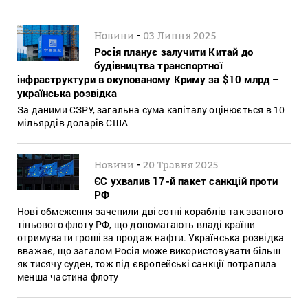
-
Новини
03 Липня 2025
Росія планує залучити Китай до
будівництва транспортної
інфраструктури в окупованому Криму за $10 млрд –
українська розвідка
За даними СЗРУ, загальна сума капіталу оцінюється в 10
мільярдів доларів США
-
Новини
20 Травня 2025
ЄС ухвалив 17-й пакет санкцій проти
РФ
Нові обмеження зачепили дві сотні кораблів так званого
тіньового флоту РФ, що допомагають владі країни
отримувати гроші за продаж нафти. Українська розвідка
вважає, що загалом Росія може використовувати більш
як тисячу суден, тож під європейські санкції потрапила
менша частина флоту