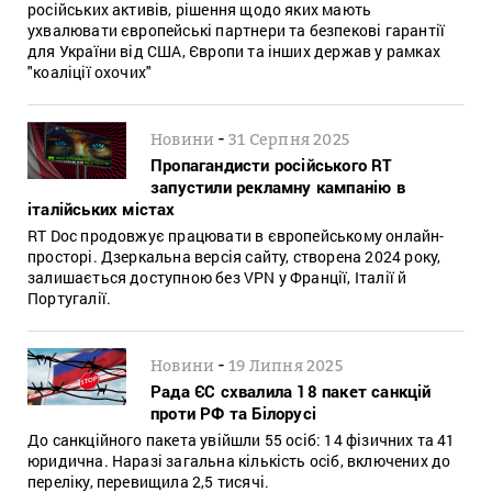
російських активів, рішення щодо яких мають
ухвалювати європейські партнери та безпекові гарантії
для України від США, Європи та інших держав у рамках
"коаліції охочих"
-
Новини
31 Серпня 2025
Пропагандисти російського RT
запустили рекламну кампанію в
італійських містах
RT Doc продовжує працювати в європейському онлайн-
просторі. Дзеркальна версія сайту, створена 2024 року,
залишається доступною без VPN у Франції, Італії й
Португалії.
-
Новини
19 Липня 2025
Рада ЄС схвалила 18 пакет санкцій
проти РФ та Білорусі
До санкційного пакета увійшли 55 осіб: 14 фізичних та 41
юридична. Наразі загальна кількість осіб, включених до
переліку, перевищила 2,5 тисячі.