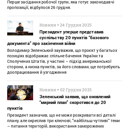
Перше засідання робочої групи, яка готує законодавчі
пропозиції, відбулося 26 грудня.
-
Новини
24 Грудня 2025
Президент уперше представив
суспільству 20 пунктів “базового
документа” про закінчення війни
Володимир Зеленський зауважив, що проєкт у багатьох
позиціях відображає спільне бачення України та
Сполучених Штатів, у частині – підхід американської
сторони, а низка пунктів, за його словами, ще потребують
доопрацювання й узгодження
-
Новини
02 Грудня 2025
Зеленський заявив, що оновлений
“мирний план” скоротився до 20
пунктів
Президент зазначив, що не може розкривати всі деталі
плану, але окреслив три ключові, "найбільш чутливі" теми
– питання територій, використання заморожених