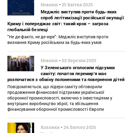
-
Новини
25 Квітня 2025
Меджліс виступив проти будь-яких
спроб легітимізації російської окупації
Криму і попереджає світ: такий крок – загроза
глобальній безпеці
"Не де-факто, не де-юре": Меджліс виступив проти
визнання Криму російським за будь-яких умов
-
Новини
02 Березня 2025
У Зеленського оголосили підсумки
саміту: початок перемирʼя має
розпочатися з обміну полоненими та повернення дітей
Повідомляється, що лідери саміту обговорили
продовження фінансової підтримки української
оборонної промисловості, включно з інвестиціями у
внутрішнє виробництво зброї, та збільшення
фінансування оборонної промисловості Європи
-
Колонки
26 Лютого 2025