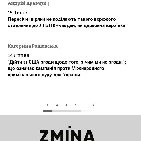
Андрій Кравчук
15 Липня
Пересічні віряни не поділяють такого ворожого
ставлення до ЛГБТІК+-людей, як церковна верхівка
Катерина Рашевська
14 Липня
“Дійти зі США згоди щодо того, з чим ми не згодні”:
що означає кампанія проти Міжнародного
кримінального суду для України
1
2
3
4
6