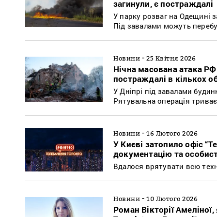
загинули, є постраждалі
У парку розваг на Одещині з
Під завалами можуть переб
-
Новини
25 Квітня 2026
Нічна масована атака РФ 
постраждалі в кількох о
У Дніпрі під завалами будин
Рятувальна операція триває
-
Новини
16 Лютого 2026
У Києві затопило офіс “Т
документацію та особисті
Вдалося врятувати всю техні
-
Новини
10 Лютого 2026
Роман Вікторії Амеліної,