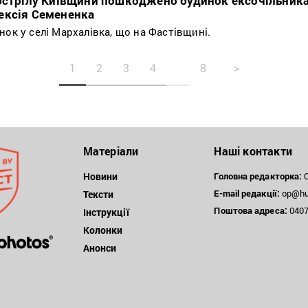
обстрілу Київщини пошкоджено будинок ексочільник
ексія Семененка
ок у селі Мархалівка, що на Фастівщині.
1
2
3
4
8
>
Матеріали
Наші контакти
Новини
Головна редакторка:
О
E-mail редакції:
op@hum
Тексти
Поштова
адреса:
04071
Інструкції
Колонки
Анонси