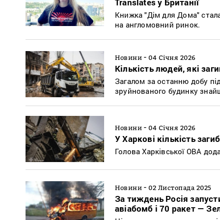
Translates у Британії
Книжка "Дім для Дома" стал
на англомовний ринок.
-
Новини
04 Січня 2026
Кількість людей, які заг
Загалом за останню добу під
зруйнованого будинку знайш
-
Новини
04 Січня 2026
У Харкові кількість заги
Голова Харківської ОВА дода
-
Новини
02 Листопада 2025
За тиждень Росія запусти
авіабомб і 70 ракет — З