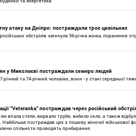
 будинки та енергетика
тну атаку на Дніпро: постраждали троє цивільних
 російських обстрілів загинула 56-річна жінка, поранення от
іян у Миколаєві постраждали семеро людей
7-річний та 74-річний чоловіки, вони - у стані середньої тяж
ації “Veteranka” постраждав через російський обстрі
илю впала стеля, вирвало труби, вибило скло, а також відбу
 Найбільше постраждав цех з пошиву жіночої військової ф
члени спільноти проводять прибирання.