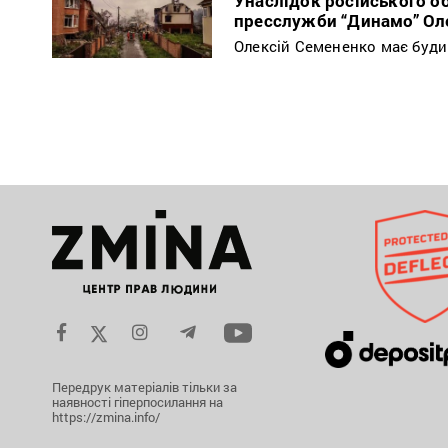
Унаслідок російського 
пресслужби “Динамо” Ол
Олексій Семененко має будин
Передрук матеріалів тільки за
наявності гіперпосилання на
https://zmina.info/