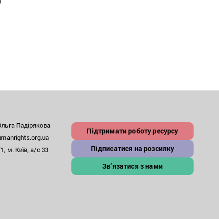
а
льга Падірякова
Підтримати роботу ресурсу
anrights.org.ua
Підписатися на розсилку
, м. Київ, а/с 33
Зв’язатися з нами