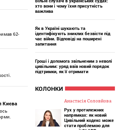
Вільні слухачі в українських судах:
хто вони і чому їхня присутність
важлива
Як в Україні шукають та
ідентифікують зниклих безвісти під
римав 62-
час війни. Відповіді на поширені
запитання
Гроші і допомога звільненим з неволі
цивільним: уряд ввів новий порядок
підтримки, як її отримати
кості.
КОЛОНКИ
Анастасія Соловйова
л Києва
Рух у протилежних
лось
напрямках: як новий
орми.
Цивільний кодекс може
стати проблемою для