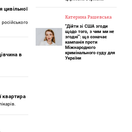
я цивільної
Катерина Рашевська
 російського
“Дійти зі США згоди
щодо того, з чим ми не
згодні”: що означає
кампанія проти
Міжнародного
кримінального суду для
дівчина в
України
ї квартира
лікарів.