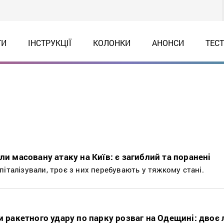
ТИ
ІНСТРУКЦІЇ
КОЛОНКИ
АНОНСИ
ТЕС
ли масовану атаку на Київ: є загиблий та поранені
італізували, троє з них перебувають у тяжкому стані.
и ракетного удару по парку розваг на Одещині: двоє