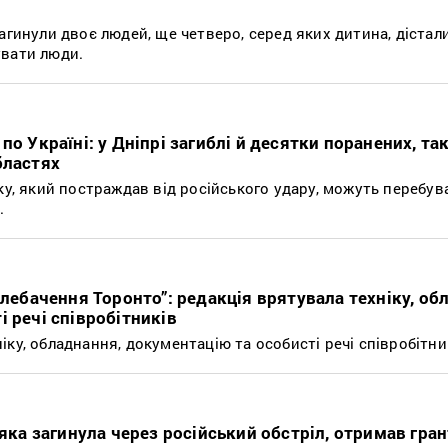
агинули двоє людей, ще четверо, серед яких дитина, дістал
увати люди.
по Україні: у Дніпрі загиблі й десятки поранених, та
бластях
ку, який постраждав від російського удару, можуть перебув
.
елебачення Торонто”: редакція врятувала техніку, об
 речі співробітників
ку, обладнання, документацію та особисті речі співробітни
 яка загинула через російський обстріл, отримав гра