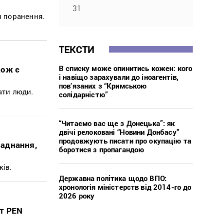
31
и поранення.
ТЕКСТИ
В списку може опинитись кожен: кого
кож є
і навіщо зарахували до іноагентів,
пов’язаних з “Кримською
ати люди.
солідарністю”
“Читаємо вас ще з Донецька”: як
двічі релоковані “Новини Донбасу”
продовжують писати про окупацію та
ладнання,
боротися з пропагандою
ків.
Державна політика щодо ВПО:
хронологія міністерств від 2014-го до
2026 року
нт PEN