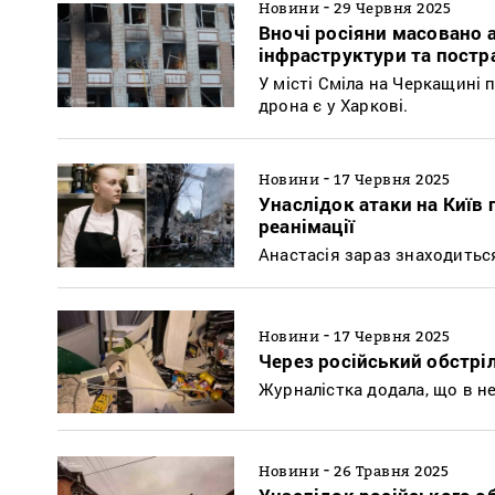
-
Новини
29 Червня 2025
Вночі росіяни масовано 
інфраструктури та постр
У місті Сміла на Черкащині
дрона є у Харкові.
-
Новини
17 Червня 2025
Унаслідок атаки на Київ
реанімації
Анастасія зараз знаходиться
-
Новини
17 Червня 2025
Через російський обстріл
Журналістка додала, що в неї
-
Новини
26 Травня 2025