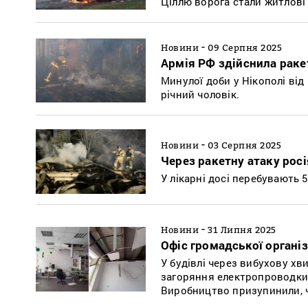
Ціллю ворога стали житлові
-
Новини
09 Серпня 2025
Армія РФ здійснила раке
Минулої доби у Нікополі від
річний чоловік.
-
Новини
03 Серпня 2025
Через ракетну атаку рос
У лікарні досі перебувають 5
-
Новини
31 Липня 2025
Офіс громадської організ
У будівлі через вибухову хв
загоряння електропроводки.
Виробництво призупинили, 