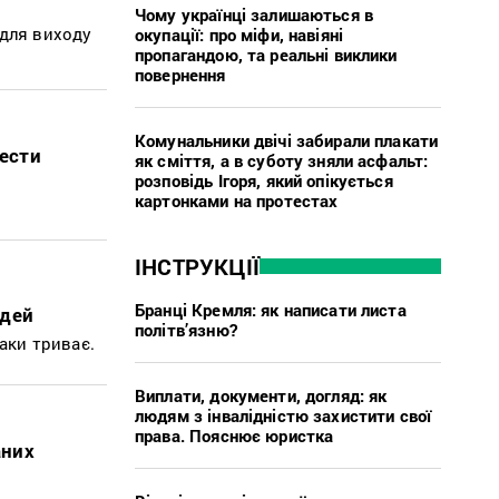
Чому українці залишаються в
 для виходу
окупації: про міфи, навіяні
пропагандою, та реальні виклики
повернення
Комунальники двічі забирали плакати
шести
як сміття, а в суботу зняли асфальт:
розповідь Ігоря, який опікується
картонками на протестах
ІНСТРУКЦІЇ
Бранці Кремля: як написати листа
юдей
політв’язню?
аки триває.
Виплати, документи, догляд: як
людям з інвалідністю захистити свої
права. Пояснює юристка
аних