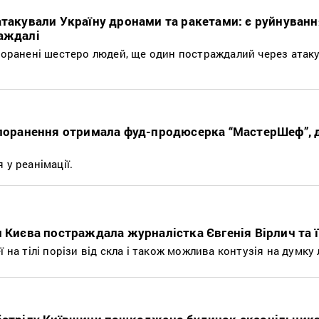
атакували Україну дронами та ракетами: є руйнуванн
аждалі
 поранені шестеро людей, ще один постраждалий через атаку
 поранення отримала фуд-продюсерка “МастерШеф”, 
 у реанімації.
 Києва постраждала журналістка Євгенія Вірлич та ї
 на тілі порізи від скла і також можлива контузія на думку 