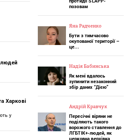
протидії SLAPP-
позовам
Яна Радченко
Бути з тимчасово
окупованої території –
це…
6 людей
Надія Бабинська
Як мені вдалось
зупинити незаконний
збір даних “Дією”
та Харкові
Андрій Кравчук
ють у
Пересічні віряни не
поділяють такого
ворожого ставлення до
ЛГБТІК+-людей, як
церковна верхівка