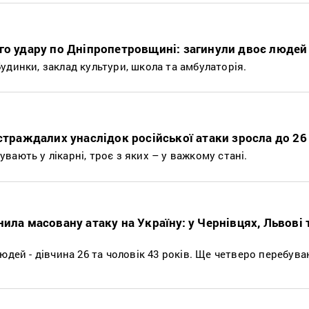
го удару по Дніпропетровщині: загинули двоє людей
удинки, заклад культури, школа та амбулаторія.
остраждалих унаслідок російської атаки зросла до 2
ають у лікарні, троє з яких – у важкому стані.
ила масовану атаку на Україну: у Чернівцях, Львові 
юдей - дівчина 26 та чоловік 43 років. Ще четверо перебува