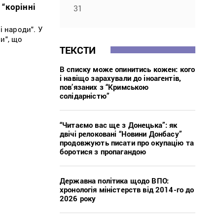
“корінні
31
 народи". У
и", що
ТЕКСТИ
В списку може опинитись кожен: кого
і навіщо зарахували до іноагентів,
пов’язаних з “Кримською
солідарністю”
“Читаємо вас ще з Донецька”: як
двічі релоковані “Новини Донбасу”
продовжують писати про окупацію та
боротися з пропагандою
Державна політика щодо ВПО:
хронологія міністерств від 2014-го до
2026 року