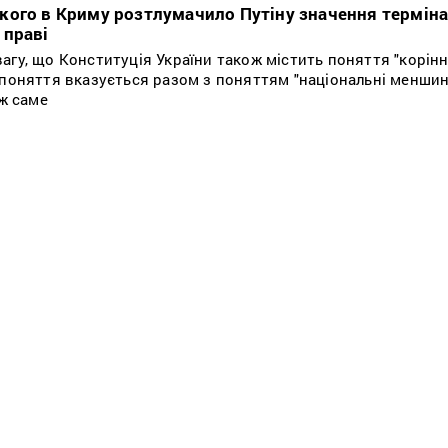
ого в Криму розтлумачило Путіну значення терміна 
 праві
гу, що Конституція України також містить поняття "корінні
 поняття вказується разом з поняттям "національні меншин
 ж саме