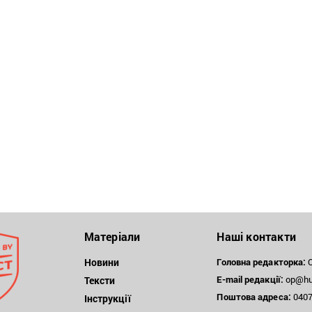
Матеріали
Наші контакти
Новини
Головна редакторка:
О
E-mail редакції:
op@hum
Тексти
Поштова
адреса:
04071
Інструкції