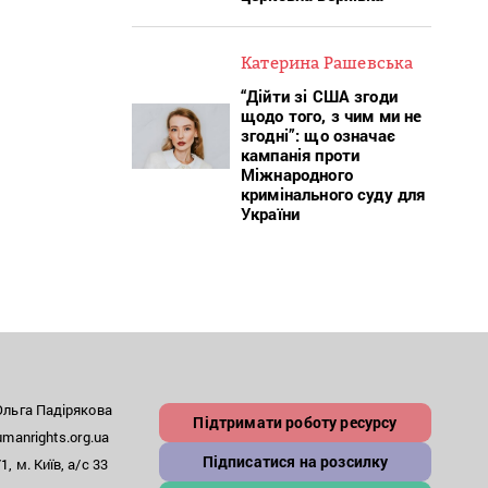
Катерина Рашевська
“Дійти зі США згоди
щодо того, з чим ми не
згодні”: що означає
кампанія проти
Міжнародного
кримінального суду для
України
льга Падірякова
Підтримати роботу ресурсу
anrights.org.ua
Підписатися на розсилку
, м. Київ, а/с 33