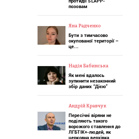
протидії SLAPP-
позовам
Яна Радченко
Бути з тимчасово
окупованої території –
це…
Надія Бабинська
Як мені вдалось
зупинити незаконний
збір даних “Дією”
Андрій Кравчук
Пересічні віряни не
поділяють такого
ворожого ставлення до
ЛГБТІК+-людей, як
церковна верхівка