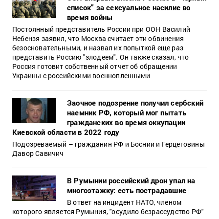
список” за сексуальное насилие во
время войны
Постоянный представитель России при ООН Василий
Небензя заявил, что Москва считает эти обвинения
безосновательными, и назвал их попыткой еще раз
представить Россию "злодеем". Он также сказал, что
Россия готовит собственный отчет об обращении
Украины с российскими военнопленными
Заочное подозрение получил сербский
наемник РФ, который мог пытать
гражданских во время оккупации
Киевской области в 2022 году
Подозреваемый – гражданин РФ и Боснии и Герцеговины
Давор Савичич
В Румынии российский дрон упал на
многоэтажку: есть пострадавшие
В ответ на инцидент НАТО, членом
которого является Румыния, "осудило безрассудство РФ"