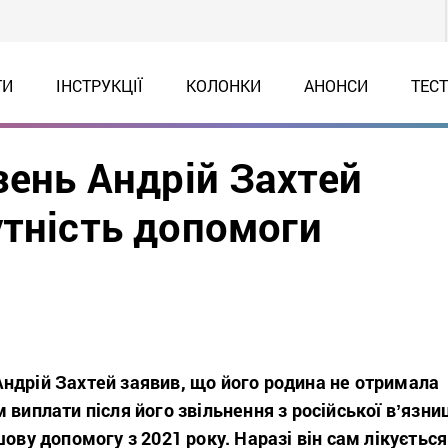
ТИ
ІНСТРУКЦІЇ
КОЛОНКИ
АНОНСИ
ТЕС
зень Андрій Захтей
утність допомоги
ндрій Захтей заявив, що його родина не отримала
 виплати після його звільнення з російської вʼязни
шову допомогу з 2021 року. Наразі він сам лікується