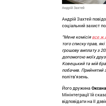
Андрій Захтей
Андрій Захтей повідо
соціальний захист пол
“Мене комісія
все ж 
того списку прав, які
грошову виплату з 20
допомогою моїх друз
Ковецький та мій брат
побачив. Прийнятий 
політв’язень.
Його дружина
Оксана
Мінінтеграції їй ска
відповідати на її дзві