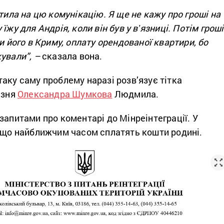
стила на цю комунікацію. Я ще не кажу про гроші на
їжу для Андрія, коли він був у вʼязниці. Потім гроші
ти його в Криму, оплату орендованої квартири, бо
ували”, –
сказала вона.
аку саму проблему наразі розв’язує тітка
язня
Олександра Шумкова
Людмила.
запитами про коментарі до Мінреінтеграції. У
, що найближчим часом сплатять кошти родині.