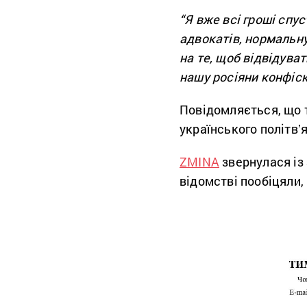
“Я вже всі гроші спу
адвокатів, нормальну 
на те, щоб відвідува
нашу росіяни конфіск
Повідомляється, що т
українського політвʼ
ZMINA
звернулася із 
відомстві пообіцяли