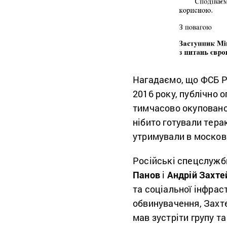
Нагадаємо, що ФСБ Р
2016 року, публічно 
тимчасово окупованом
нібито готували тера
утримували в москов
Російські спецслужби
Панов
і
Андрій Захт
та соціальної інфрас
обвинувачення, Захт
мав зустріти групу т