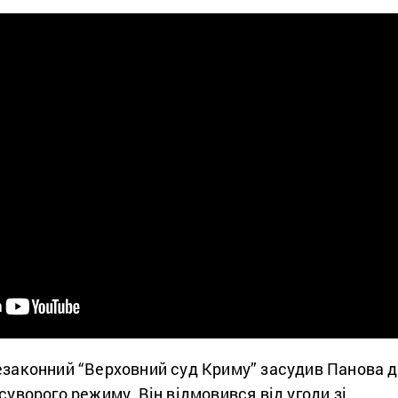
незаконний “Верховний суд Криму” засудив Панова 
 суворого режиму. Він відмовився від угоди зі