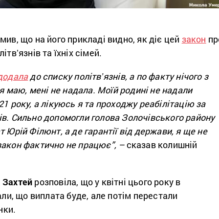
мив, що на його прикладі видно, як діє цей
закон
пр
ітвʼязнів та їхніх сімей.
додала
до списку політвʼязнів, а по факту нічого з
 я маю, мені не надала. Моїй родині не надали
21 року, а лікуюсь я та проходжу реабілітацію за
ів. Сильно допомогли голова Золочівського району
 Юрій Філюнт, а де гарантії від держави, я ще не
закон фактично не працює”, –
сказав колишній
 Захтей
розповіла, що у квітні цього року в
зали, що виплата буде, але потім перестали
нки.