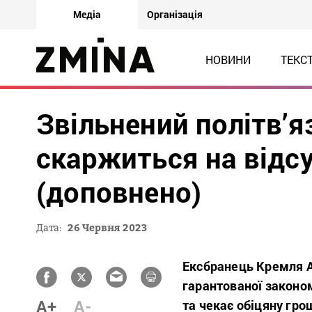
Медіа
Організація
НОВИНИ
ТЕКС
Звільнений політв’я
скаржиться на відс
(доповнено)
Дата:
26 Червня 2023
Ексбранець Кремля А
гарантованої законом
A+
A-
та чекає обіцяну гро