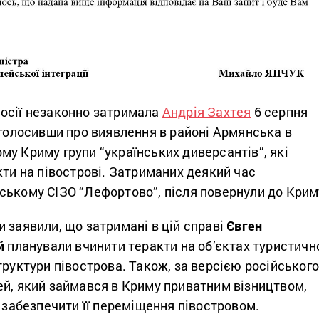
осії незаконно затримала
Андрія Захтея
6 серпня
оголосивши про виявлення в районі Армянська в
у Криму групи “українських диверсантів”, які
кти на півострові. Затриманих деякий час
ському СІЗО “Лефортово”, після повернули до Крим
 заявили, що затримані в цій справі
Євген
ей
планували вчинити теракти на об’єктах туристичн
труктури півострова. Також, за версією російськог
ей, який займався в Криму приватним візництвом,
а забезпечити її переміщення півостровом.