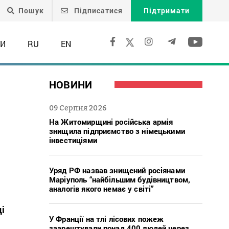
Пошук
Підписатися
Підтримати
ТИ
RU
EN
НОВИНИ
09 Серпня 2026
На Житомирщині російська армія
знищила підприємство з німецькими
інвестиціями
Уряд РФ назвав знищений росіянами
Маріуполь “найбільшим будівництвом,
аналогів якого немає у світі”
ці
У Франції на тлі лісових пожеж
заарештували понад 400 людей через