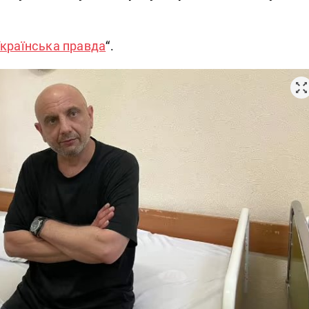
країнська правда
“.