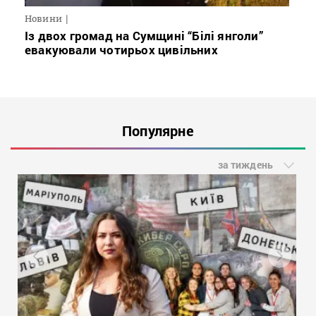
Новини
Із двох громад на Сумщині “Білі янголи”
евакуювали чотирьох цивільних
Популярне
за тиждень