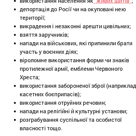
використання населення як
“живих щитів”
;
депортація до Росії чи на окуповані нею
території;
викрадення і незаконні арешти цивільних;
взяття заручників;
напади на військових, які припинили брати
участь у воєнних діях;
віроломне використання форми чи знаків
протилежної армії, емблеми Червоного
Хреста;
використання забороненої зброї (наприклад
касетних боєприпасів);
використання отруйних речовин;
напади на релігійні й культурні установи;
розграбування суспільної та особистої
власності тощо.