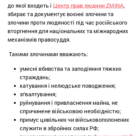
до якої входить і
Центр прав людини ZMINA
,
збирає та документує воєнні злочини та
злочини проти людяності під час російського
вторгнення для національних та міжнародних
механізмів правосуддя.
Такими злочинами вважають:
умисні вбивства та заподіяння тяжких
страждань;
катування і нелюдське поводження;
зґвалтування;
руйнування і привласнення майна, не
спричинене військовою необхідністю;
примус цивільних чи військовополонених
служити в збройних силах РФ;