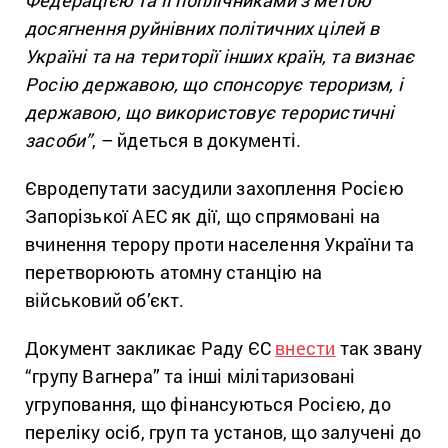
Федерацією та її поплічниками з метою
досягнення руйнівних політичних цілей в
Україні та на території інших країн, та визнає
Росію державою, що спонсорує тероризм, і
державою, що використовує терористичні
засоби”
, – йдеться в документі.
Євродепутати засудили захоплення Росією
Запорізької АЕС як дії, що спрямовані на
вчинення терору проти населення України та
перетворюють атомну станцію на
військовий об’єкт.
Документ закликає Раду ЄС
внести
так звану
“групу Вагнера” та інші мілітаризовані
угруповання, що фінансуються Росією, до
переліку осіб, груп та установ, що залучені до