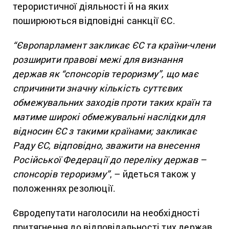
терористичної діяльності й на яких
поширюються відповідні санкції ЄС.
“Європарламент закликає ЄС та країни-члени
розширити правові межі для визнання
держав як “спонсорів тероризму”, що має
спричинити значну кількість суттєвих
обмежувальних заходів проти таких країн та
матиме широкі обмежувальні наслідки для
відносин ЄС з такими країнами; закликає
Раду ЄС, відповідно, зважити на внесення
Російської Федерації до переліку держав –
спонсорів тероризму”
, – йдеться також у
положеннях резолюції.
Євродепутати наголосили на необхідності
притягнення до відповідальності тих держав,