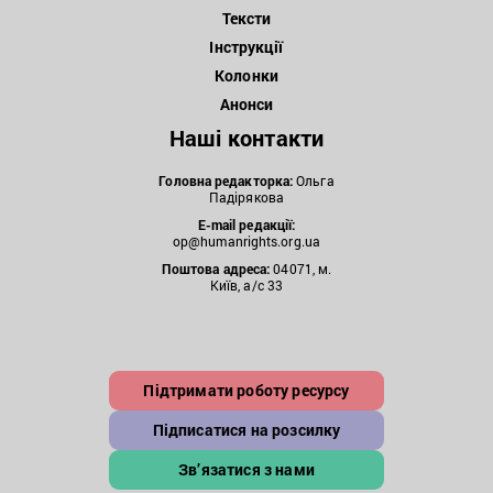
Тексти
Інструкції
Колонки
Анонси
Наші контакти
Головна редакторка:
Ольга
Падірякова
E-mail редакції:
op@humanrights.org.ua
Поштова
адреса:
04071, м.
Київ, а/с 33
Підтримати роботу ресурсу
Підписатися на розсилку
Зв’язатися з нами