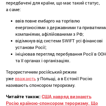
передбачені для країни, що має такий статус,
а саме:
ввів повне ембарго на торгівлю
енергоносіями з державними та приватним
компаніями, афілійованими з РФ;
відімкнув від системи SWIFT усі фінансові
установи Росії;
ініціював перегляд перебування Росії в ОО
та її органах і організаціях.
Терористичним російський режим
уже
вважають
у Польщі, а в Естонії Росію
називають спонсором тероризму.
Читайте також:
США навряд визнають
Росію країною-спонсором тероризму. Що