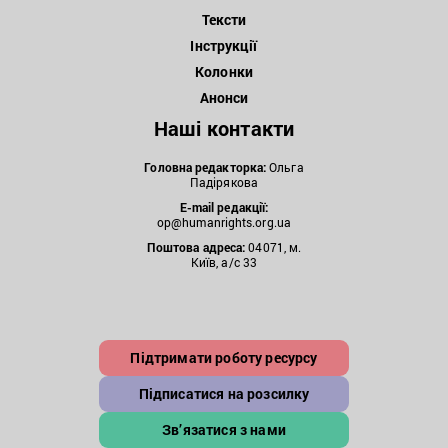
Тексти
Інструкції
Колонки
Анонси
Наші контакти
Головна редакторка:
Ольга
Падірякова
E-mail редакції:
op@humanrights.org.ua
Поштова
адреса:
04071, м.
Київ, а/с 33
Підтримати роботу ресурсу
Підписатися на розсилку
Зв’язатися з нами