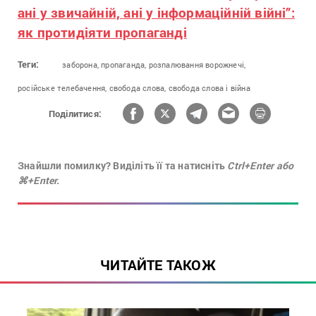
ані у звичайній, ані у інформаційній війні”:
як протидіяти пропаганді
Теги:
заборона,
пропаганда,
розпалювання ворожнечі,
російське телебачення,
свобода слова,
свобода слова і війна
Поділитися:
Знайшли помилку? Виділіть її та натисніть
Ctrl+Enter або
⌘+Enter.
ЧИТАЙТЕ ТАКОЖ