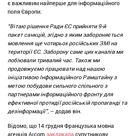
є важливим найперше для інформаційного
поля Європи.
“Вітаю рішення Ради ЄС прийняти 9-й
пакет санкцій, згідно з яким забороняється
мовлення ще чотирьох російських ЗМІ на
території ЄС. Заборону саме цих каналів ми
лобіювали тривалий час. Також ми
продовжуємо працювати над нашою
ініціативою Інформаційного Рамштайну з
метою побудови сильного спільного з
партнерами інформаційного фронту для
ефективної протидії російській пропаганді та
дезінформації”
, – додав він.
Відомо, що 14 грудня
Французька мовна
агенція Arcom
закликала
супутникову