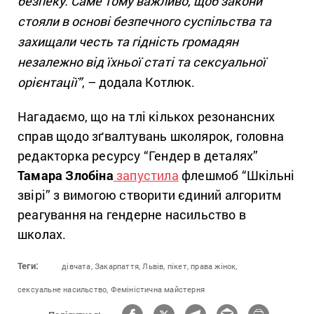
безпеку. Саме тому важливо, щоб закони
стояли в основі безпечного суспільства та
захищали честь та гідність громадян
незалежно від їхньої статі та сексуальної
орієнтації”
, – додала Котлюк.
Нагадаємо, що на тлі кількох резонансних
справ щодо зґвалтувань школярок, головна
редакторка ресурсу “Гендер в деталях”
Тамара Злобіна
запустила
флешмоб “Шкільні
звірі” з вимогою створити єдиний алгоритм
реагування на гендерне насильство в
школах.
Теги:
дівчата,
Закарпаття,
Львів,
пікет,
права жінок,
сексуальне насильство,
Феміністична майстерня