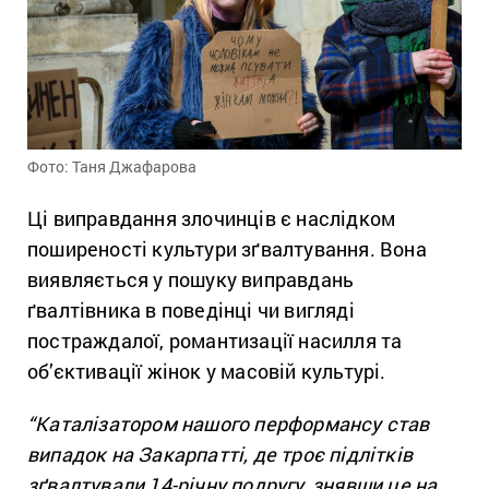
Фото: Таня Джафарова
Ці виправдання злочинців є наслідком
поширеності культури зґвалтування. Вона
виявляється у пошуку виправдань
ґвалтівника в поведінці чи вигляді
постраждалої, романтизації насилля та
об’єктивації жінок у масовій культурі.
“Каталізатором нашого перформансу став
випадок на Закарпатті, де троє підлітків
зґвалтували 14-річну подругу, знявши це на