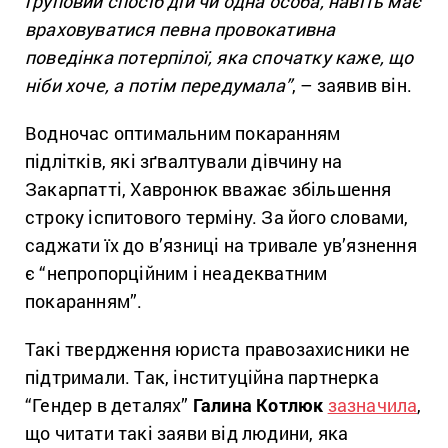
груповий спосіб дій чи одна особа, навіть має
враховуватися певна провокативна
поведінка потерпілої, яка спочатку каже, що
ніби хоче, а потім передумала”
, – заявив він.
Водночас оптимальним покаранням
підлітків, які зґвалтували дівчину на
Закарпатті, Хавронюк вважає збільшення
строку іспитового терміну. За його словами,
саджати їх до в’язниці на тривале ув’язнення
є “непропорційним і неадекватним
покаранням”.
Такі твердження юриста правозахисники не
підтримали. Так, інституційна партнерка
“Гендер в деталях”
Галина Котлюк
зазначила
,
що читати такі заяви від людини, яка