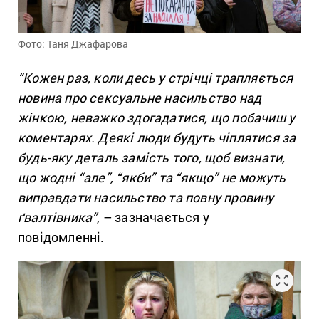
Фото: Таня Джафарова
“Кожен раз, коли десь у стрічці трапляється
новина про сексуальне насильство над
жінкою, неважко здогадатися, що побачиш у
коментарях. Деякі люди будуть чіплятися за
будь-яку деталь замість того, щоб визнати,
що жодні “але”, “якби” та “якщо” не можуть
виправдати насильство та повну провину
ґвалтівника”
, – зазначається у
повідомленні.