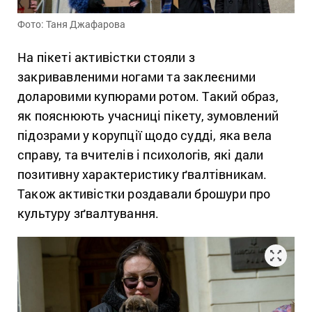
Фото: Таня Джафарова
На пікеті активістки стояли з
закривавленими ногами та заклеєними
доларовими купюрами ротом. Такий образ,
як пояснюють учасниці пікету, зумовлений
підозрами у корупції щодо судді, яка вела
справу, та вчителів і психологів, які дали
позитивну характеристику ґвалтівникам.
Також активістки роздавали брошури про
культуру зґвалтування.