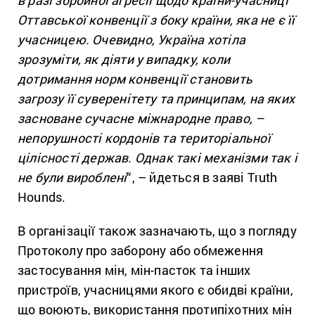
в разі збройної агресії щодо країни-учасниці
Оттавської конвенції з боку країни, яка не є її
учасницею. Очевидно, Україна хотіла
зрозуміти, як діяти у випадку, коли
дотримання норм конвенції становить
загрозу її суверенітету та принципам, на яких
засноване сучасне міжнародне право, –
непорушності кордонів та територіальної
цілісності держав. Однак такі механізми так і
не були вироблені
“, – йдеться в заяві Truth
Hounds.
В організації також зазначають, що з погляду
Протоколу про заборону або обмеження
застосування мін, мін-пасток та інших
пристроїв, учасницями якого є обидві країни,
що воюють, використання протипіхотних мін