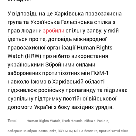
У відповідь на це Харківська правозахисна
група та Українська Гельсінська спілка з
прав людини
зробили
спільну заяву, у якій
ідеться про те, доповідь міжнародної
правозахисної організації Human Rights
Watch (HRW) про нібито використання
українськими Збройними силами
заборонених протипіхотних мін ПФМ-1
навколо Ізюма в Харківській області
підживлює російську пропаганду та підриває
суспільну підтримку постійної військової
допомоги Україні з боку західних урядів.
Теги:
Human Rights Watch,
Truth Hounds,
війна з Росією,
заборонена зброя,
заява,
звіт,
ЗСУ,
міни,
мінна безпека,
протипіхотні міни