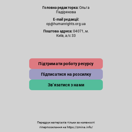
Головна редакторка:
Ольга
Падірякова
E-mail редакції:
op@humanrights.org.ua
Поштова
адреса:
04071, м.
Київ, а/с 33
Підтримати роботу ресурсу
Підписатися на розсилку
Зв’язатися з нами
Передрук матеріалів тільки за наявності
гіперпосилання на https://zmina.info/