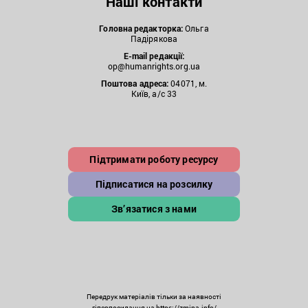
Наші контакти
Головна редакторка:
Ольга
Падірякова
E-mail редакції:
op@humanrights.org.ua
Поштова
адреса:
04071, м.
Київ, а/с 33
Підтримати роботу ресурсу
Підписатися на розсилку
Зв’язатися з нами
Передрук матеріалів тільки за наявності
гіперпосилання на https://zmina.info/