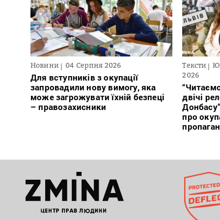
Новини
04 Серпня 2026
Тексти
Ю
2026
Для вступників з окупації
запровадили нову вимогу, яка
“Читаємо
може загрожувати їхній безпеці
двічі ре
– правозахисники
Донбасу
про окуп
пропага