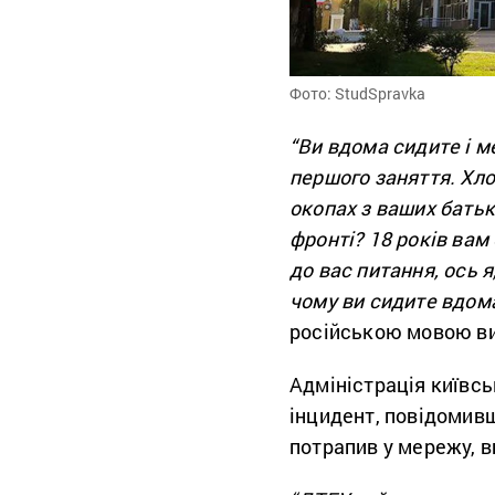
Фото: StudSpravka
“Ви вдома сидите і мен
першого заняття. Хло
окопах з ваших батькі
фронті?
18 років вам
до вас питання, ось 
чому ви сидите вдом
російською мовою ви
Адміністрація київс
інцидент, повідомив
потрапив у мережу, в