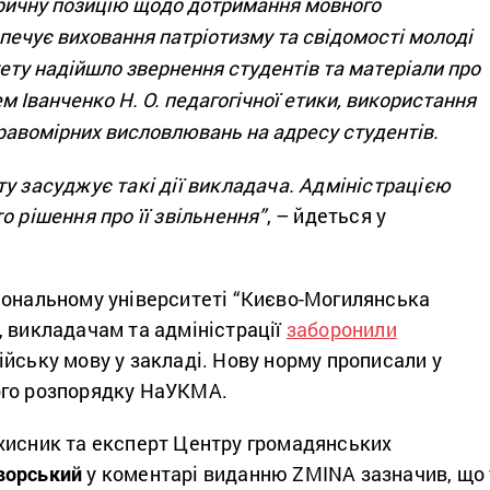
ричну позицію щодо дотримання мовного
печує виховання патріотизму та свідомості молоді
тету надійшло звернення студентів та матеріали про
 Іванченко Н. О. педагогічної етики, використання
равомірних висловлювань на адресу студентів.
у засуджує такі дії викладача. Адміністрацією
о рішення про її звільнення”
, – йдеться у
іональному університеті “Києво-Могилянська
, викладачам та адміністрації
заборонили
йську мову у закладі. Нову норму прописали у
ого розпорядку НаУКМА.
хисник та експерт Центру громадянських
ворський
у коментарі виданню ZMINA зазначив, що 