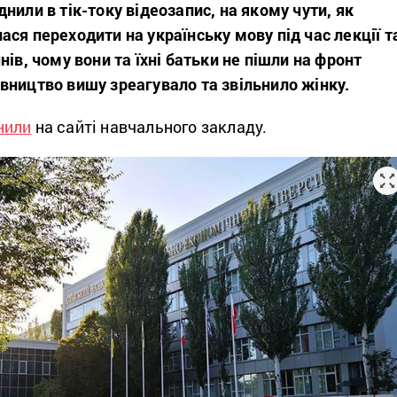
нили в тік-току відеозапис, на якому чути, як
ся переходити на українську мову під час лекції т
нів, чому вони та їхні батьки не пішли на фронт
вництво вишу зреагувало та звільнило жінку.
нили
на сайті навчального закладу.