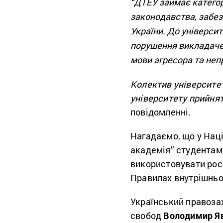
“ДТЕУ займає катего
законодавства, забез
України. До універси
порушення викладачем
мови агресора та неп
Колектив університет
університету прийнят
повідомленні.
Нагадаємо, що у Нац
академія” студентам
використовувати росі
Правилах внутрішнь
Український правоза
свобод
Володимир Я