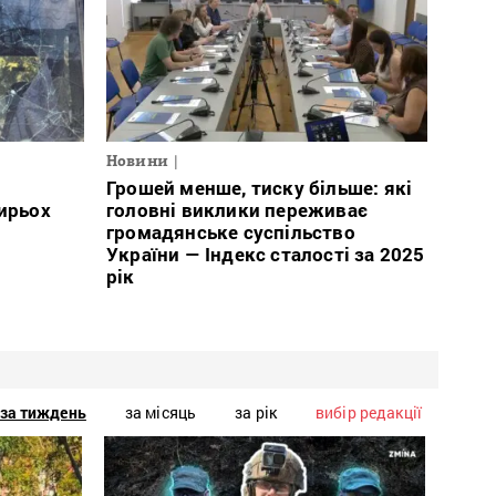
Новини
Грошей менше, тиску більше: які
тирьох
головні виклики переживає
громадянське суспільство
України — Індекс сталості за 2025
рік
за тиждень
за місяць
за рік
вибір редакції