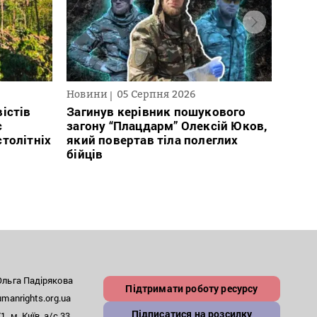
Новини
05 Серпня 2026
Нови
істів
Загинув керівник пошукового
През
с
загону “Плацдарм” Олексій Юков,
рефо
столітніх
який повертав тіла полеглих
який
бійців
заст
льга Падірякова
Підтримати роботу ресурсу
anrights.org.ua
Підписатися на розсилку
, м. Київ, а/с 33