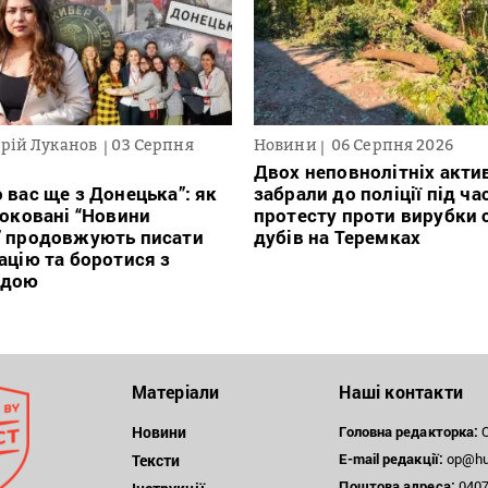
рій Луканов
03 Серпня
Новини
06 Серпня 2026
Двох неповнолітніх актив
 вас ще з Донецька”: як
забрали до поліції під ча
локовані “Новини
протесту проти вирубки 
” продовжують писати
дубів на Теремках
ацію та боротися з
ндою
Матеріали
Наші контакти
Новини
Головна редакторка:
О
E-mail редакції:
op@hum
Тексти
Поштова
адреса:
04071