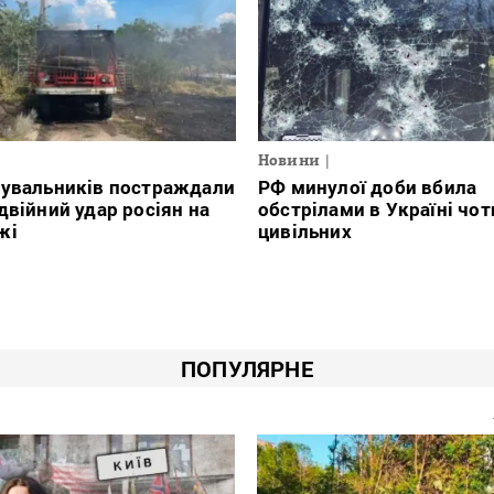
Новини
тувальників постраждали
РФ минулої доби вбила
двійний удар росіян на
обстрілами в Україні чо
жі
цивільних
ПОПУЛЯРНЕ