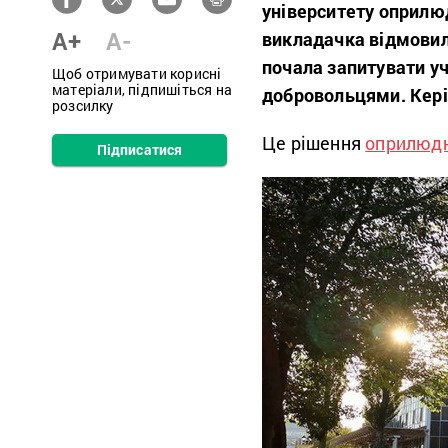
університету оприлюд
A+
A-
викладачка відмовила
почала запитувати уч
Щоб отримувати корисні
матеріали, підпишіться на
добровольцями. Кері
розсилку
Це рішення
оприлюд
Підписатися