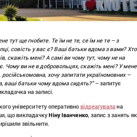
е тут ще гнобите. Те їм не те, се їм не те – з
пці, совість у вас є? Ваші батьки вдома з вами? Хто
в, скажіть мені? А самі ви чому тут, чому не на
 є. Чому ви не в добровольцях, скажіть мені? У мене
я, російськомовна, хочу запитати україномовних –
а, ваші батьки чому вдома сидять?”
– запитує
кладачка на записі.
ького університету оперативно
відреагувала
на
ши, що викладачку
Ніну Іванченко
, запис з занять як
ирішили звільнити.