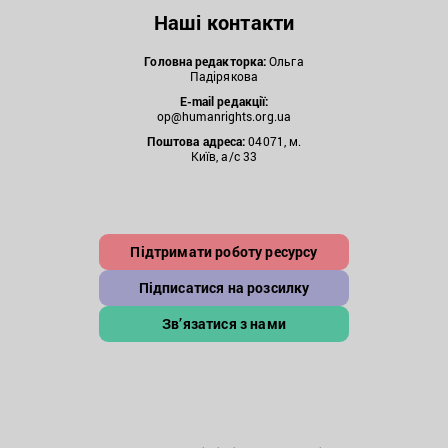
Наші контакти
Головна редакторка:
Ольга
Падірякова
E-mail редакції:
op@humanrights.org.ua
Поштова
адреса:
04071, м.
Київ, а/с 33
Підтримати роботу ресурсу
Підписатися на розсилку
Зв’язатися з нами