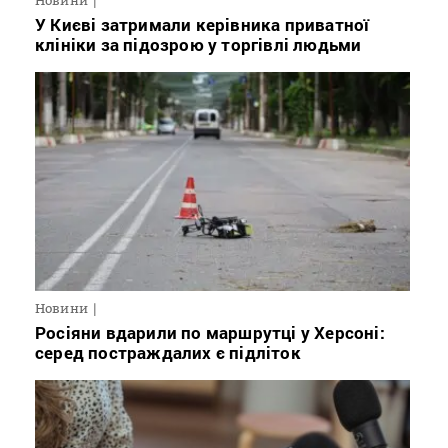
Новини
У Києві затримали керівника приватної
клініки за підозрою у торгівлі людьми
Новини
Росіяни вдарили по маршрутці у Херсоні:
серед постраждалих є підліток