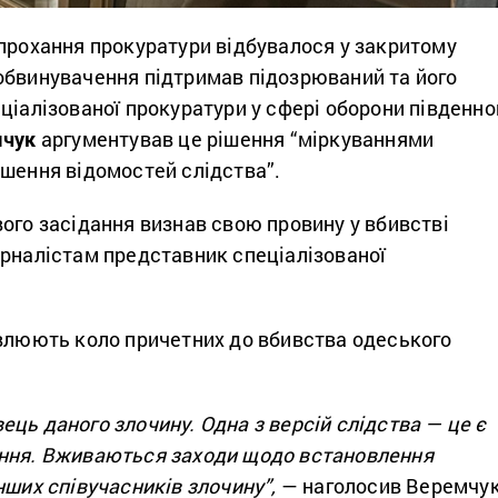
 прохання прокуратури відбувалося у закритому
обвинувачення підтримав підозрюваний та його
ціалізованої прокуратури у сфері оборони південно
мчук
аргументував це рішення “міркуваннями
ошення відомостей слідства”.
ого засідання визнав свою провину у вбивстві
урналістам представник спеціалізованої
овлюють коло причетних до вбивства одеського
ць даного злочину. Одна з версій слідства — це є
ння. Вживаються заходи щодо встановлення
нших співучасників злочину”,
— наголосив Веремчук