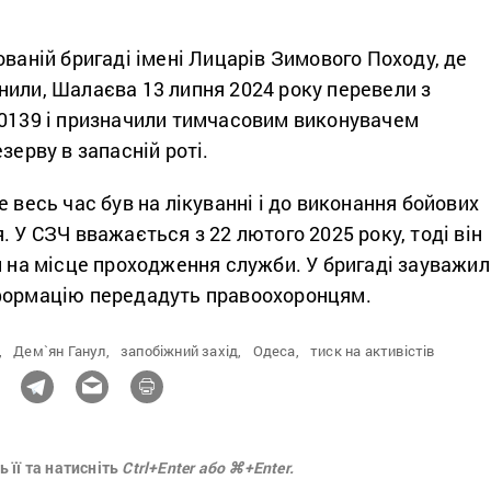
ованій бригаді імені Лицарів Зимового Походу, де
нили, Шалаєва 13 липня 2024 року перевели з
А0139 і призначили тимчасовим виконувачем
зерву в запасній роті.
е весь час був на лікуванні і до виконання бойових
. У СЗЧ вважається з 22 лютого 2025 року, тоді він
и на місце проходження служби. У бригаді зауважил
формацію передадуть правоохоронцям.
,
Дем`ян Ганул,
запобіжний захід,
Одеса,
тиск на активістів
 її та натисніть
Ctrl+Enter або ⌘+Enter.