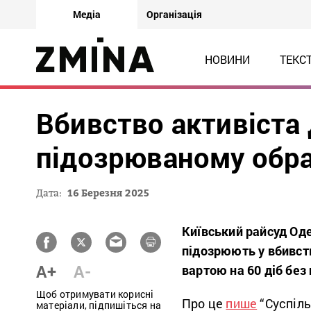
Медіа
Організація
НОВИНИ
ТЕКС
Вбивство активіста 
підозрюваному обра
Дата:
16 Березня 2025
Київський райсуд Оде
підозрюють у вбивств
A+
A-
вартою на 60 діб без 
Щоб отримувати корисні
Про це
пише
“Суспіль
матеріали, підпишіться на