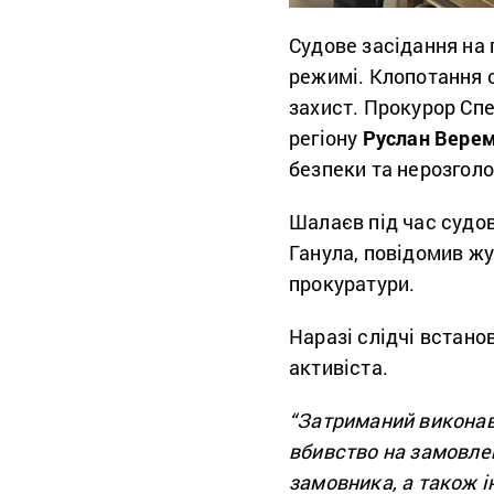
Судове засідання на
режимі. Клопотання 
захист. Прокурор Спе
регіону
Руслан Вере
безпеки та нерозгол
Шалаєв під час судов
Ганула, повідомив ж
прокуратури.
Наразі слідчі встан
активіста.
“Затриманий виконаве
вбивство на замовле
замовника, а також і