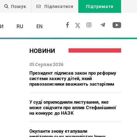
Пошук
Підписатися
Підтримати
ТИ
RU
EN
НОВИНИ
05 Серпня 2026
Президент підписав закон про реформу
системи захисту дітей, який
правозахисники вважають застарілим
У суді оприлюднили листування, яке
може свідчити про вплив Стефанішиної
на конкурс до НАЗК
Окупанти знову етапували
мелітопольську журналістку Ірину