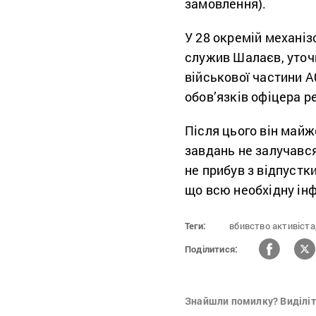
замовлення).
У 28 окремій механіз
служив Шалаєв, уточ
військової частини 
обов’язків офіцера ре
Після цього він майж
завдань не залучався
не прибув з відпустк
що всю необхідну ін
Теги:
вбивство активіста
Поділитися:
Знайшли помилку? Виділіть