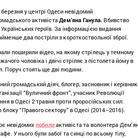
 березня у центрі Одеси невідомий
омадського активіста
Дем’яна Ганула.
Вбивство
 Українських героїв. За інформацією видання
йменше два постріли з короткоствольної зброї.
али поширили відео, на якому стрілець у темному
жачого чоловіка і двічі стріляє з пістолета йому в
л. Поруч стоять ще дві людини.
чний громадський діяч, блогер, засновник і керівник
анізації “Вуличний фронт”, учасник Революції
яння в Одесі 2 травня проти проросійських сил.
 блоку “Правого сектору” в Одесі (2014–2016).
роє невідомих
побили
активіста та волонтера Дем’я
фе. У нього були забої та синці по всьому тілу,