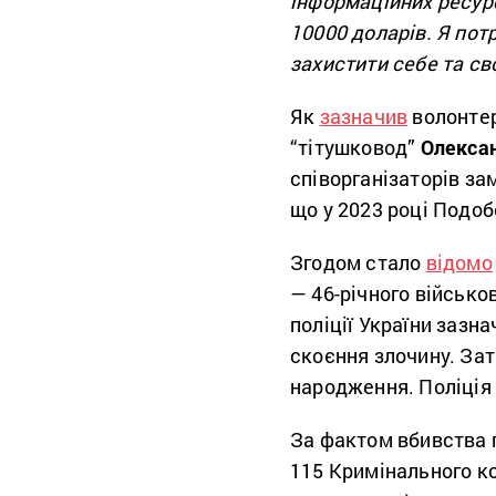
інформаційних ресур
10000 доларів. Я пот
захистити себе та сво
Як
зазначив
волонте
“тітушковод”
Олекса
співорганізаторів за
що у 2023 році Подоб
Згодом стало
відомо
— 46-річного військо
поліції України зазна
скоєння злочину. За
народження. Поліція 
За фактом вбивства п
115 Кримінального ко