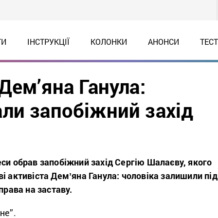
ТИ
ІНСТРУКЦІЇ
КОЛОНКИ
АНОНСИ
ТЕС
Дем’яна Ганула:
ли запобіжний захід
си обрав запобіжний захід Сергію Шалаєву, якого
і активіста Демʼяна Ганула: чоловіка залишили під
права на заставу.
не”.