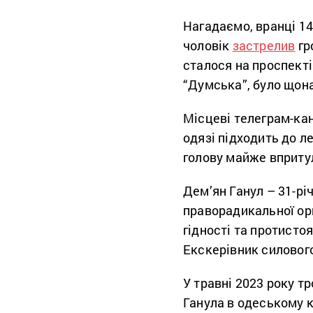
Нагадаємо, вранці 14
чоловік
застрелив
гр
сталося на проспекті
“Думська”, було щона
Місцеві телеграм-кан
одязі підходить до ле
голову майже вприту
Дем’ян Ганул – 31-рі
праворадикальної орг
гідності та протисто
Екскерівник силового
У травні 2023 року т
Ганула в одеському ка