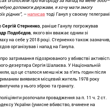
сах оголосили про нагороду за напад на мене 5000–
ребую допомоги держави, я хочу мати змогу
їх рідних”,
–
написав
тоді Ганул у своєму телеграмі
р
Сергій Стерненко
, раніше Ганулу погрожував
ндр Подобєдов
, якого він вважає одним зі
маху на себе у 2018 році. Стерненко також зазначив
єдов організував і напад на Ганула.
про затримання підозрюваного у вбивстві активіст
вого-дезертира Сергія Шалаєва. У Національній
чили, що це сталося менш ніж за п’ять годин після
триманим виявився місцевий житель 1978 року
вилучила у нього зброю та гранату.
оліціянти розпочали провадження за п. 11 ч. 2 ст.
дексу України (умисне вбивство, вчинене на