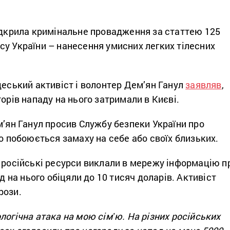
відкрила кримінальне провадження за статтею 125
су України – нанесення умисних легких тілесних
деський активіст і волонтер Дем’ян Ганул
заявляв
,
торів нападу на нього затримали в Києві.
м’ян Ганул просив Службу безпеки України про
що побоюється замаху на себе або своїх близьких.
 російські ресурси виклали в мережу інформацію п
ад на нього обіцяли до 10 тисяч доларів. Активіст
рози.
логічна атака на мою сімʼю. На різних російських