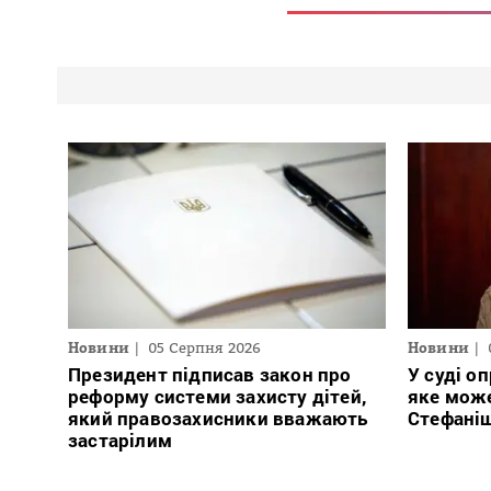
Новини
05 Серпня 2026
Новини
Президент підписав закон про
У суді о
реформу системи захисту дітей,
яке може
який правозахисники вважають
Стефаніш
застарілим