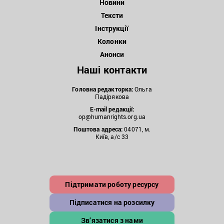
Новини
Тексти
Інструкції
Колонки
Анонси
Наші контакти
Головна редакторка:
Ольга
Падірякова
E-mail редакції:
op@humanrights.org.ua
Поштова
адреса:
04071, м.
Київ, а/с 33
Підтримати роботу ресурсу
Підписатися на розсилку
Зв’язатися з нами