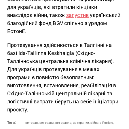
для українців, які втратили кінцівки
внаслідок війни, також
запустив
український
благодійний фонд BGV спільно з урядом
Естонії.
Протезування здійснюється в Таллінні на
базі Ida-Tallinna Keskhaigla (Східно-
Талліннська центральна клінічна лікарня).
Для українців протезування в межах
програми є повністю безоплатним:
виготовлення, встановлення, реабілітація в
Східно-Таліннській центральній лікарні та
логістичні витрати беруть на себе ініціатори
проєкту.
Теги:
ветеран,
ветерани,
ветеранка,
ветеранки,
війна з Росією,