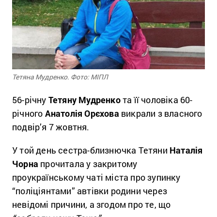
Тетяна Мудренко. Фото: МІПЛ
56-річну
Тетяну Мудренко
та її чоловіка 60-
річного
Анатолія Орєхова
викрали з власного
подвір’я 7 жовтня.
У той день сестра-близнючка Тетяни
Наталія
Чорна
прочитала у закритому
проукраїнському чаті міста про зупинку
“поліціянтами” автівки родини через
невідомі причини, а згодом про те, що