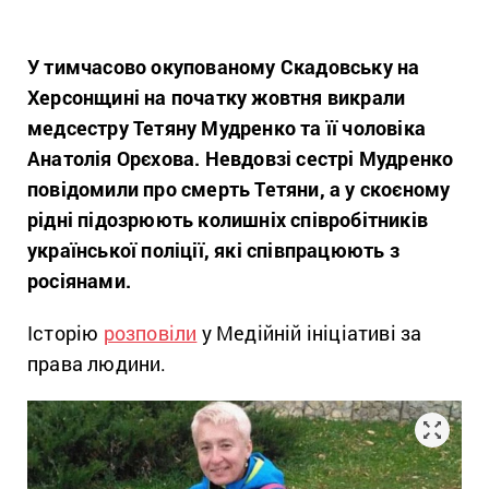
У тимчасово окупованому Скадовську на
Херсонщині на початку жовтня викрали
медсестру Тетяну Мудренко та її чоловіка
Анатолія Орєхова. Невдовзі сестрі Мудренко
повідомили про смерть Тетяни, а у скоєному
рідні підозрюють колишніх співробітників
української поліції, які співпрацюють з
росіянами.
Історію
розповіли
у Медійній ініціативі за
права людини.