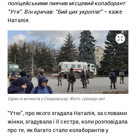
поліцейськими пиячив місцевий колаборант
“Утя”. Він кричав: “Бий цих укропів!”
– каже
Наталія.
Один із мітингів у Скадовську. Фото: Цензор.нет
“Утю”, про якого згадала Наталія, за словами
жінки, згадувала і її сестра, коли розповідала
про те, як багато стало колаборантів у