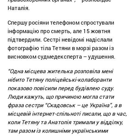
Наталія.
Спершу росіяни телефоном спростували
інформацію про смерть, але 15 жовтня
підтвердили. Сестрі невідомі надіслали
фотографію тіла Тетяни в морзі разом із
висновком судмедексперта – удушення.
“Одна місцева жителька розповіла мені
нібито Тетяну поліцейські-колаборанти
показово повісили перед будівлею суду.
Люди кажуть, що причиною могла стати
фраза сестри “Скадовськ – це Україна”, а в
місцевій інтернет-спільноті писали, що в час,
коли Тетяну та Анатолія тримали у відділку,
там разом із колишніми українськими