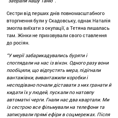
“забрали нашу Таню”.
Сестри від перших днів повномасштабного
вторгнення були у Скадовську, однак Наталія
змогла виїхати з окупації, а Тетяна лишалась
там. Жінки не приховували свого ставлення
до росіян.
“У мерії забарикадувались буряти і
споглядали на нас із вікон. Одного разу вони
пообіцяли, що відпустять мера, підігнали
вантажівки, вивантажили коробки і
несподівано почали діставати з них гранати й
кидати їх у людей, пускали по натовпу
автоматні черги. Гнали нас два квартали. Ми
із сестрою все фільмували на телефони та
записували прямі ефіри в соцмережах. Після