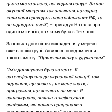
цього місто згасло, всі ходили понурі. За час
окупації місцевих так залякали, що зараз,
коли вони проходять повз військових РФ, то
не підводять очей”,
– пригадує Наталія про
один з мітингів, на якому була з Тетяною.
За кілька днів після викрадення у мережі
вже в іншій групі з’явилось повідомлення
такого змісту:
“Привезли жінку з удушенням”.
“Ім’я дописувача було затерте. Я
зателефонувала до окупованої поліції, там
відповіли, що знають, як мене звати, і
пригрозили, що чекають на мене. Я
запанікувала, почала телефонувати
знайомим, які колись працювали в
правоохоронних органах”,
– розповідає