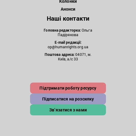
Колонки
Анонси
Наші контакти
Головна редакторка:
Ольга
Падірякова
E-mail редакції:
op@humanrights.org.ua
Поштова
адреса:
04071, м.
Київ, а/с 33
Підтримати роботу ресурсу
Підписатися на розсилку
Зв’язатися з нами