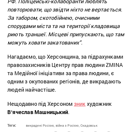
РФ. Поліцейські-колаборанти люблять
повторювати, що звідти ніхто не вертається.
За табором, скотобійнею, очисними
спорудами міста та на території кладовища
риють траншеї. Місцеві припускають, що там
можуть ховати закатованих”.
Нагадаємо, що Херсонщина, за підрахунками
правозахисників Центру прав людини ZMINA
та Медійної ініціативи за права людини, є
одним з окупованих регіонів, де викрадають
людей найчастіше.
Нещодавно під Херсоном
зник
художник
Вʼячеслав Машницький
.
Теги:
викрадені Росією,
війна з Росією,
Скадовськ