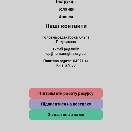
Інструкції
Колонки
Анонси
Наші контакти
Головна редакторка:
Ольга
Падірякова
E-mail редакції:
op@humanrights.org.ua
Поштова
адреса:
04071, м.
Київ, а/с 33
Підтримати роботу ресурсу
Підписатися на розсилку
Зв’язатися з нами