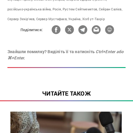
російсько-українська війна,
Росія,
Рустем Сейтмеметов,
Сейран Салієв,
Сервер Зекір'яєв,
Сервер Мустафаєв,
Україна,
Хізб ут-Тахрір
Поділитися:
Знайшли помилку? Виділіть її та натисніть
Ctrl+Enter або
⌘+Enter.
ЧИТАЙТЕ ТАКОЖ