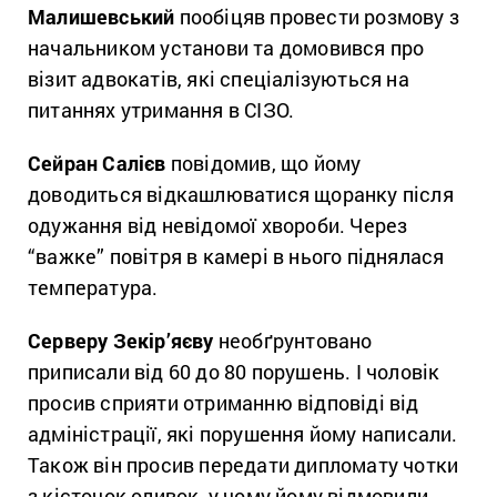
Малишевський
пообіцяв провести розмову з
начальником установи та домовився про
візит адвокатів, які спеціалізуються на
питаннях утримання в СІЗО.
Сейран Салієв
повідомив, що йому
доводиться відкашлюватися щоранку після
одужання від невідомої хвороби. Через
“важке” повітря в камері в нього піднялася
температура.
Серверу Зекір’яєву
необґрунтовано
приписали від 60 до 80 порушень. І чоловік
просив сприяти отриманню відповіді від
адміністрації, які порушення йому написали.
Також він просив передати дипломату чотки
з кісточок оливок, у чому йому відмовили.