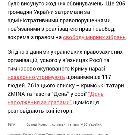
було висунуто жодних обвинувачень. Ще 205
громадян України затримали за
адміністративними правопорушеннями,
пов’язаними з реалізацією прав і свобод,
зокрема з правом на
свободу мирних зібрань
.
Згідно з даними українських правозахисних
організацій, усього у в’язницях Росії та
тимчасово окупованого Криму наразі
незаконно утримують
щонайменше 117
людей. 76 із цього списку – кримські татари.
ZMINA та газета “День” у серії
“День
народження за ґратами”
щомісяця
розповідають їхні історії.
Теги:
бранці Кремля,
кримські татари,
МЗС України,
окупація Криму,
Осман Сейтумеров,
охорона здоров'я,
релігія,