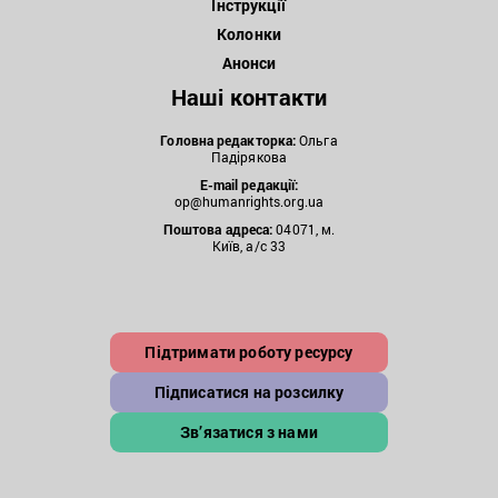
Інструкції
Колонки
Анонси
Наші контакти
Головна редакторка:
Ольга
Падірякова
E-mail редакції:
op@humanrights.org.ua
Поштова
адреса:
04071, м.
Київ, а/с 33
Підтримати роботу ресурсу
Підписатися на розсилку
Зв’язатися з нами