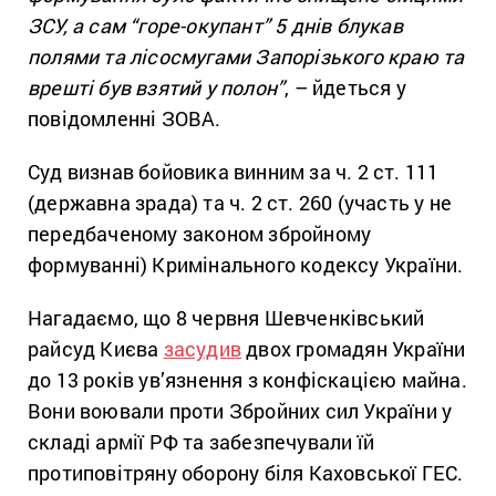
ЗСУ, а сам “горе-окупант” 5 днів блукав
полями та лісосмугами Запорізького краю та
врешті був взятий у полон”
, – йдеться у
повідомленні ЗОВА.
Суд визнав бойовика винним за ч. 2 ст. 111
(державна зрада) та ч. 2 ст. 260 (участь у не
передбаченому законом збройному
формуванні) Кримінального кодексу України.
Нагадаємо, що 8 червня Шевченківський
райсуд Києва
засудив
двох громадян України
до 13 років ув’язнення з конфіскацією майна.
Вони воювали проти Збройних сил України у
складі армії РФ та забезпечували їй
протиповітряну оборону біля Каховської ГЕС.