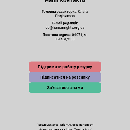
Наші контакти
Головна редакторка:
Ольга
Падірякова
E-mail редакції:
op@humanrights.org.ua
Поштова
адреса:
04071, м.
Київ, а/с 33
Підтримати роботу ресурсу
Підписатися на розсилку
Зв’язатися з нами
Передрук матеріалів тільки за наявності
гіперпосилання на https://zmina.info/