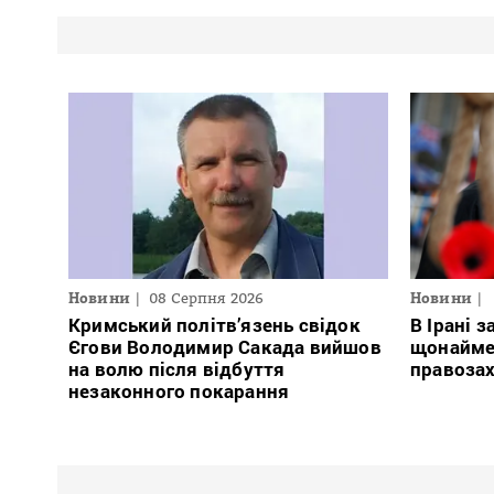
Новини
08 Серпня 2026
Новини
Кримський політв’язень свідок
В Ірані з
Єгови Володимир Сакада вийшов
щонайме
на волю після відбуття
правоза
незаконного покарання