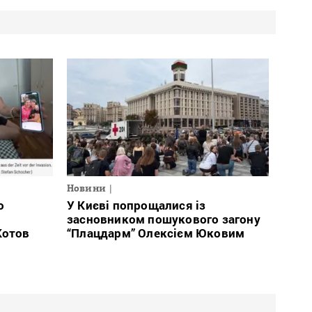
Новини
о
У Києві попрощалися із
й
засновником пошукового загону
Котов
“Плацдарм” Олексієм Юковим