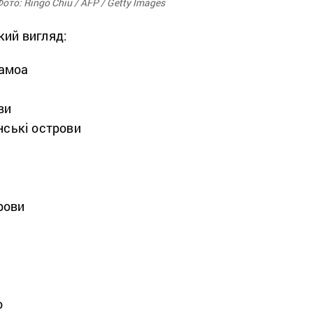
то: Ringo Chiu / AFP / Getty Images
кий вигляд:
амоа
ви
нські острови
рови
о