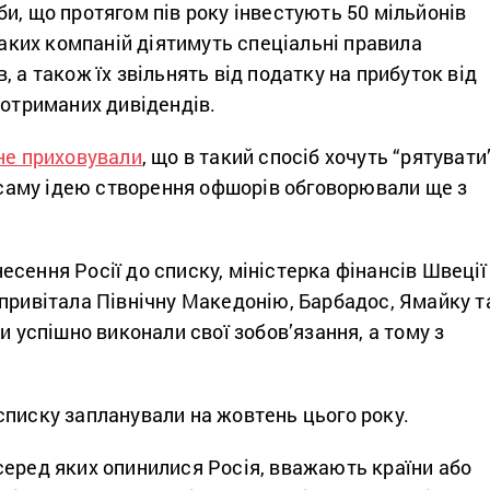
и, що протягом пів року інвестують 50 мільйонів
 таких компаній діятимуть спеціальні правила
, а також їх звільнять від податку на прибуток від
 отриманих дивідендів.
не приховували
, що в такий спосіб хочуть “рятувати
а саму ідею створення офшорів обговорювали ще з
сення Росії до списку, міністерка фінансів Швеції
привітала Північну Македонію, Барбадос, Ямайку т
и успішно виконали свої зобов’язання, а тому з
.
списку запланували на жовтень цього року.
серед яких опинилися Росія, вважають країни або