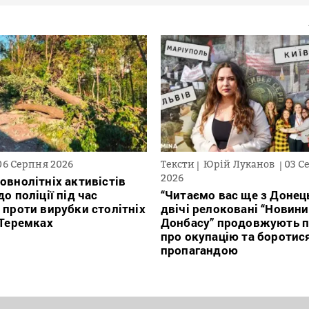
06 Серпня 2026
Тексти
Юрій Луканов
03 С
2026
овнолітніх активістів
о поліції під час
“Читаємо вас ще з Донець
 проти вирубки столітніх
двічі релоковані “Новини
 Теремках
Донбасу” продовжують п
про окупацію та боротис
пропагандою