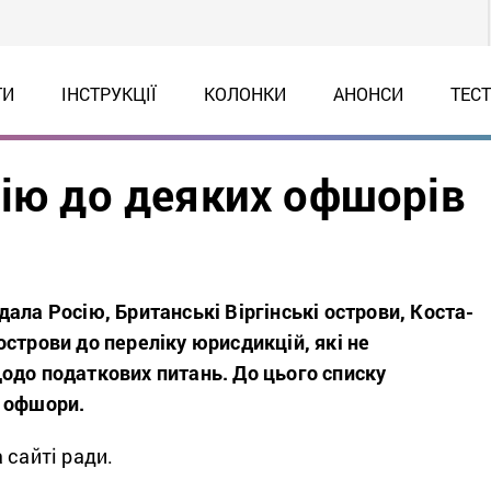
ТИ
ІНСТРУКЦІЇ
КОЛОНКИ
АНОНСИ
ТЕС
сію до деяких офшорів
ала Росію, Британські Віргінські острови, Коста-
строви до переліку юрисдикцій, які не
одо податкових питань. До цього списку
ь офшори.
 сайті ради.