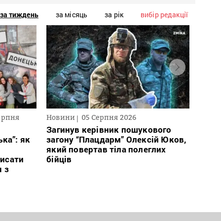
за тиждень
за місяць
за рік
вибір редакції
ерпня
Новини
05 Серпня 2026
Текст
2026
Загинув керівник пошукового
ка”: як
загону “Плацдарм” Олексій Юков,
В сп
який повертав тіла полеглих
кого 
исати
бійців
іноаг
я з
“Кри