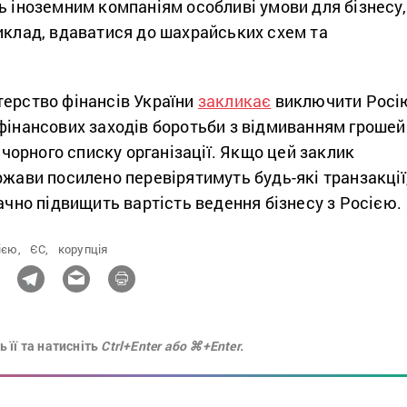
ь іноземним компаніям особливі умови для бізнесу,
иклад, вдаватися до шахрайських схем та
.
терство фінансів України
закликає
виключити Росі
 фінансових заходів боротьби з відмиванням грошей
о чорного списку організації. Якщо цей заклик
ржави посилено перевірятимуть будь-які транзакції
начно підвищить вартість ведення бізнесу з Росією.
ією,
ЄС,
корупція
 її та натисніть
Ctrl+Enter або ⌘+Enter.