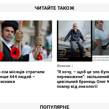
ЧИТАЙТЕ ТАКОЖ
Новини
а сім місяців стратили
“Я хочу, – щоб це зло бул
нше 444 людей –
переможене”: звільнени
хисники
цивільний бранець Олег 
помер від онкології
ПОПУЛЯРНЕ