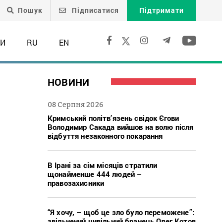
Пошук
Підписатися
Підтримати
ТИ
RU
EN
НОВИНИ
08 Серпня 2026
Кримський політв’язень свідок Єгови
Володимир Сакада вийшов на волю після
відбуття незаконного покарання
В Ірані за сім місяців стратили
щонайменше 444 людей –
правозахисники
“Я хочу, – щоб це зло було переможене”:
звільнений цивільний бранець Олег Котов