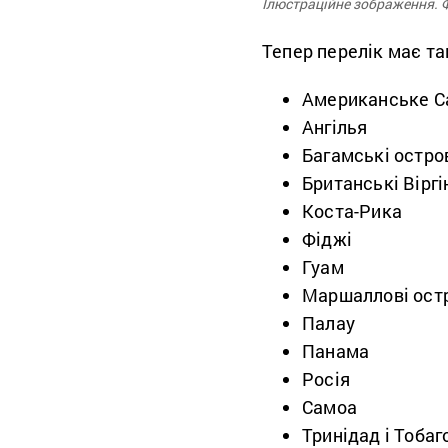
Ілюстраційне зображення. Фо
Тепер перелік має та
Американське С
Ангілья
Багамські остро
Британські Віргі
Коста-Рика
Фіджі
Гуам
Маршаллові ост
Палау
Панама
Росія
Самоа
Тринідад і Тобаг