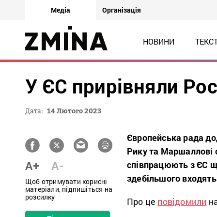
Медіа
Організація
НОВИНИ
ТЕКС
У ЄС прирівняли Ро
Дата:
14 Лютого 2023
Європейська рада дод
Рику та Маршаллові о
A+
A-
співпрацюють з ЄС щ
здебільшого входят
Щоб отримувати корисні
матеріали, підпишіться на
розсилку
Про це
повідомили
на