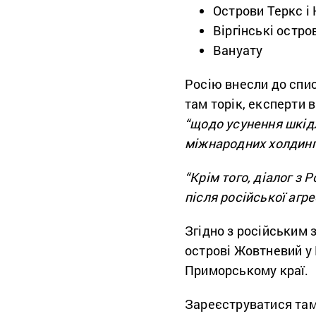
Острови Теркс і
Віргінські остр
Вануату
Росію внесли до спис
там торік, експерти 
“щодо усунення шкід
міжнародних холдинг
“
Крім того, діалог з 
після російської агре
Згідно з російським 
острові Жовтневий у 
Приморському краї.
Зареєструватися там