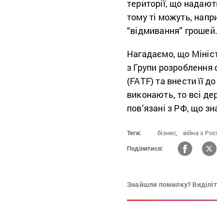
території, що надают
тому ті можуть, напр
“відмивання” грошей
Нагадаємо, що Мініс
з Групи розроблення
(FATF) та внести її д
виконають, то всі де
пов’язані з РФ, що з
Теги:
бізнес,
війна з Рос
Поділитися:
Знайшли помилку? Виділіть